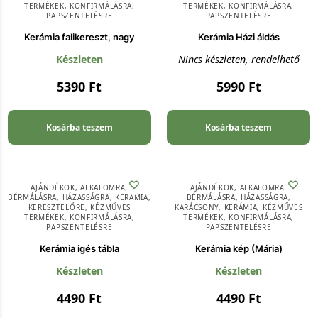
TERMÉKEK
,
KONFIRMÁLÁSRA
,
TERMÉKEK
,
KONFIRMÁLÁSRA
,
PAPSZENTELÉSRE
PAPSZENTELÉSRE
Kerámia falikereszt, nagy
Kerámia Házi áldás
Készleten
Nincs készleten, rendelhető
5390
Ft
5990
Ft
Kosárba teszem
Kosárba teszem
AJÁNDÉKOK
,
ALKALOMRA
,
AJÁNDÉKOK
,
ALKALOMRA
,
BÉRMÁLÁSRA
,
HÁZASSÁGRA
,
KERÁMIA
,
BÉRMÁLÁSRA
,
HÁZASSÁGRA
,
KERESZTELŐRE
,
KÉZMŰVES
KARÁCSONY
,
KERÁMIA
,
KÉZMŰVES
TERMÉKEK
,
KONFIRMÁLÁSRA
,
TERMÉKEK
,
KONFIRMÁLÁSRA
,
PAPSZENTELÉSRE
PAPSZENTELÉSRE
Kerámia igés tábla
Kerámia kép (Mária)
Készleten
Készleten
4490
Ft
4490
Ft