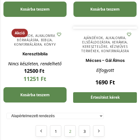
Kosárba teszem
Kosárba teszem
Akció
AJÁNDÉKOK
,
ALKALOMRA
,
AJÁNDÉKOK
,
ALKALOMRA
,
BÉRMÁLÁSRA
,
BIBLIA
,
ELSŐÁLDOZÁSRA
,
KERÁMIA
,
KONFIRMÁLÁSRA
,
KÖNYV
KERESZTELŐRE
,
KÉZMŰVES
TERMÉKEK
,
KONFIRMÁLÁSRA
Keresztbiblia
Mécses – Gál Álmos
Nincs készleten, rendelhető
Elfogyott
12500
Ft
11251
Ft
1690
Ft
Kosárba teszem
Értesítést kérek
1
2
3