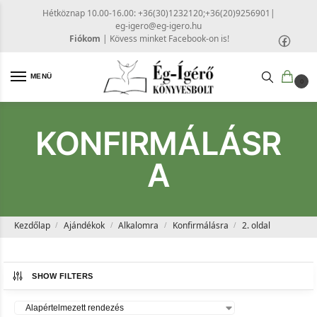
Hétköznap 10.00-16.00: +36(30)1232120;+36(20)9256901
|
eg-igero@eg-igero.hu
Fiókom
|
Kövess minket Facebook-on is!
MENÜ
0
KONFIRMÁLÁSR
A
Kezdőlap
Ajándékok
Alkalomra
Konfirmálásra
2. oldal
/
/
/
/
SHOW FILTERS