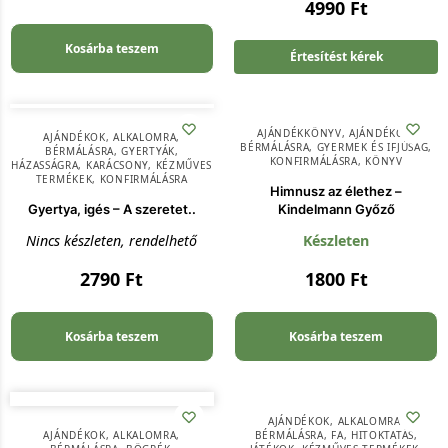
4990
Ft
Kosárba teszem
Értesítést kérek
AJÁNDÉKKÖNYV
,
AJÁNDÉKOK
,
AJÁNDÉKOK
,
ALKALOMRA
,
BÉRMÁLÁSRA
,
GYERMEK ÉS IFJÚSÁG
,
BÉRMÁLÁSRA
,
GYERTYÁK
,
KONFIRMÁLÁSRA
,
KÖNYV
HÁZASSÁGRA
,
KARÁCSONY
,
KÉZMŰVES
TERMÉKEK
,
KONFIRMÁLÁSRA
Himnusz az élethez –
Gyertya, igés – A szeretet..
Kindelmann Győző
Nincs készleten, rendelhető
Készleten
2790
Ft
1800
Ft
Kosárba teszem
Kosárba teszem
AJÁNDÉKOK
,
ALKALOMRA
,
AJÁNDÉKOK
,
ALKALOMRA
,
BÉRMÁLÁSRA
,
FA
,
HITOKTATÁS
,