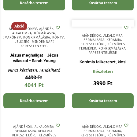
Kosárba teszem
Kosárba teszem
Akció
ÁHITATOS KÖNYV
,
AJÁNDÉKOK
,
ALKALOMRA
,
BÉRMÁLÁSRA
,
AJÁNDÉKOK
,
ALKALOMRA
,
IMAKÖNYV
,
KONFIRMÁLÁSRA
,
KÖNYV
,
BÉRMÁLÁSRA
,
KERÁMIA
,
LELKISÉG
,
MINDENNAPI
KERESZTELŐRE
,
KÉZMŰVES
KERESZTÉNYSÉG
TERMÉKEK
,
KONFIRMÁLÁSRA
,
PAPSZENTELÉSRE
Jézus meghallgat – Jézus
válaszol – Sarah Young
Kerámia falikereszt, kicsi
Nincs készleten, rendelhető
Készleten
4490
Ft
3990
Ft
4041
Ft
Kosárba teszem
Kosárba teszem
AJÁNDÉKOK
,
ALKALOMRA
,
AJÁNDÉKOK
,
ALKALOMRA
,
BÉRMÁLÁSRA
,
KERÁMIA
,
BÉRMÁLÁSRA
,
KERÁMIA
,
KERESZTELŐRE
,
KÉZMŰVES
KERESZTELŐRE
,
KÉZMŰVES