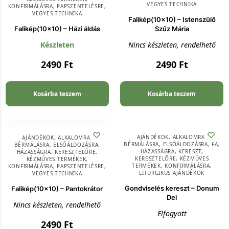
VEGYES TECHNIKA
KONFIRMÁLÁSRA
,
PAPSZENTELÉSRE
,
VEGYES TECHNIKA
Falikép(10×10) – Istenszülő
Falikép(10×10) – Házi áldás
Szűz Mária
Készleten
Nincs készleten, rendelhető
2490
Ft
2490
Ft
Kosárba teszem
Kosárba teszem
AJÁNDÉKOK
,
ALKALOMRA
,
AJÁNDÉKOK
,
ALKALOMRA
,
BÉRMÁLÁSRA
,
ELSŐÁLDOZÁSRA
,
FA
,
BÉRMÁLÁSRA
,
ELSŐÁLDOZÁSRA
,
HÁZASSÁGRA
,
KERESZT
,
HÁZASSÁGRA
,
KERESZTELŐRE
,
KERESZTELŐRE
,
KÉZMŰVES
KÉZMŰVES TERMÉKEK
,
TERMÉKEK
,
KONFIRMÁLÁSRA
,
KONFIRMÁLÁSRA
,
PAPSZENTELÉSRE
,
LITURGIKUS AJÁNDÉKOK
VEGYES TECHNIKA
Gondviselés kereszt – Donum
Falikép(10×10) – Pantokrátor
Dei
Nincs készleten, rendelhető
Elfogyott
2490
Ft