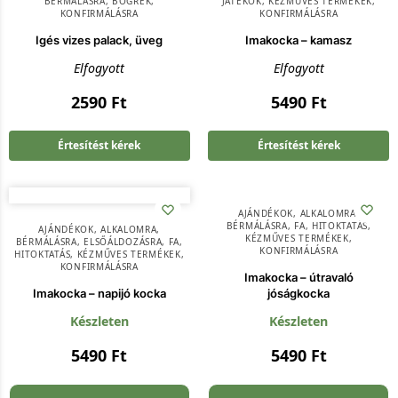
BÉRMÁLÁSRA
,
BÖGRÉK
,
JÁTÉKOK
,
KÉZMŰVES TERMÉKEK
,
KONFIRMÁLÁSRA
KONFIRMÁLÁSRA
Igés vizes palack, üveg
Imakocka – kamasz
Elfogyott
Elfogyott
2590
Ft
5490
Ft
Értesítést kérek
Értesítést kérek
AJÁNDÉKOK
,
ALKALOMRA
,
BÉRMÁLÁSRA
,
FA
,
HITOKTATÁS
,
AJÁNDÉKOK
,
ALKALOMRA
,
KÉZMŰVES TERMÉKEK
,
BÉRMÁLÁSRA
,
ELSŐÁLDOZÁSRA
,
FA
,
KONFIRMÁLÁSRA
HITOKTATÁS
,
KÉZMŰVES TERMÉKEK
,
KONFIRMÁLÁSRA
Imakocka – útravaló
Imakocka – napijó kocka
jóságkocka
Készleten
Készleten
5490
Ft
5490
Ft