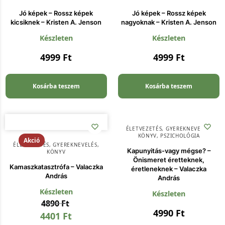
Jó képek – Rossz képek
Jó képek – Rossz képek
kicsiknek – Kristen A. Jenson
nagyoknak – Kristen A. Jenson
Készleten
Készleten
4999
Ft
4999
Ft
Kosárba teszem
Kosárba teszem
ÉLETVEZETÉS
,
GYEREKNEVELÉS
,
KÖNYV
,
PSZICHOLÓGIA
Akció
ÉLETVEZETÉS
,
GYEREKNEVELÉS
,
Kapunyitás-vagy mégse? –
KÖNYV
Önismeret éretteknek,
Kamaszkatasztrófa – Valaczka
éretleneknek – Valaczka
András
András
Készleten
Készleten
4890
Ft
4990
Ft
4401
Ft