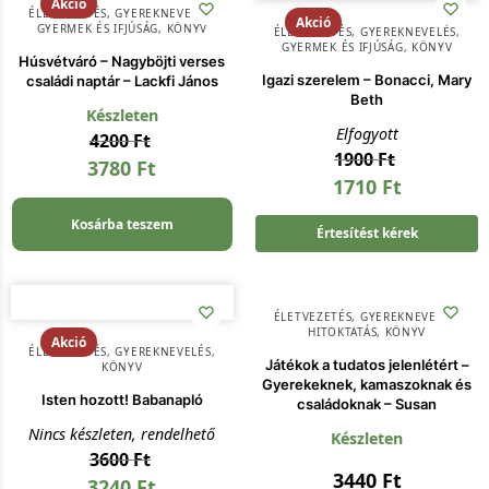
Akció
ÉLETVEZETÉS
,
GYEREKNEVELÉS
,
Akció
GYERMEK ÉS IFJÚSÁG
,
KÖNYV
ÉLETVEZETÉS
,
GYEREKNEVELÉS
,
GYERMEK ÉS IFJÚSÁG
,
KÖNYV
Húsvétváró – Nagyböjti verses
Igazi szerelem – Bonacci, Mary
családi naptár – Lackfi János
Beth
Készleten
Elfogyott
4200
Ft
1900
Ft
3780
Ft
1710
Ft
Kosárba teszem
Értesítést kérek
ÉLETVEZETÉS
,
GYEREKNEVELÉS
,
HITOKTATÁS
,
KÖNYV
Akció
ÉLETVEZETÉS
,
GYEREKNEVELÉS
,
Játékok a tudatos jelenlétért –
KÖNYV
Gyerekeknek, kamaszoknak és
Isten hozott! Babanapló
családoknak – Susan
Nincs készleten, rendelhető
Készleten
3600
Ft
3440
Ft
3240
Ft