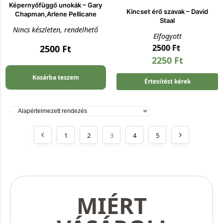
Képernyőfüggő unokák – Gary
Kincset érő szavak – David
Chapman,Arlene Pellicane
Staal
Nincs készleten, rendelhető
Elfogyott
2500
Ft
2500
Ft
2250
Ft
Kosárba teszem
Értesítést kérek
1
2
3
4
5
MIÉRT