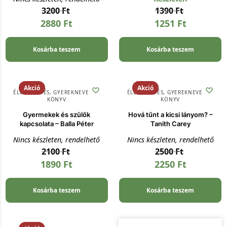
3200
Ft
1390
Ft
2880
Ft
1251
Ft
Kosárba teszem
Kosárba teszem
Akció
Akció
ÉLETVEZETÉS
,
GYEREKNEVELÉS
,
ÉLETVEZETÉS
,
GYEREKNEVELÉS
,
KÖNYV
KÖNYV
Gyermekek és szülők
Hová tűnt a kicsi lányom? –
kapcsolata – Balla Péter
Tanith Carey
Nincs készleten, rendelhető
Nincs készleten, rendelhető
2100
Ft
2500
Ft
1890
Ft
2250
Ft
Kosárba teszem
Kosárba teszem