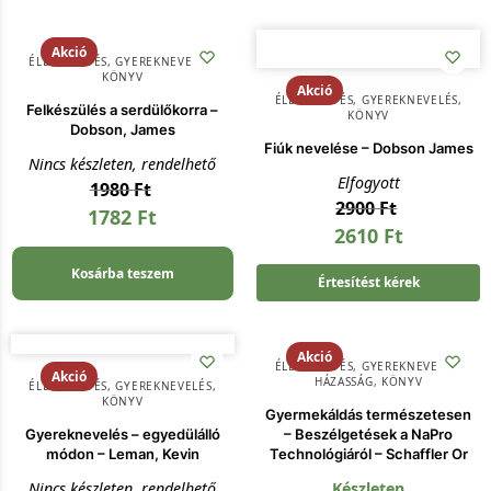
Akció
ÉLETVEZETÉS
,
GYEREKNEVELÉS
,
KÖNYV
Akció
ÉLETVEZETÉS
,
GYEREKNEVELÉS
,
Felkészülés a serdülőkorra –
KÖNYV
Dobson, James
Fiúk nevelése – Dobson James
Nincs készleten, rendelhető
Elfogyott
1980
Ft
2900
Ft
1782
Ft
2610
Ft
Kosárba teszem
Értesítést kérek
Akció
ÉLETVEZETÉS
,
GYEREKNEVELÉS
,
Akció
HÁZASSÁG
,
KÖNYV
ÉLETVEZETÉS
,
GYEREKNEVELÉS
,
KÖNYV
Gyermekáldás természetesen
Gyereknevelés – egyedülálló
– Beszélgetések a NaPro
módon – Leman, Kevin
Technológiáról – Schaffler Or
Nincs készleten, rendelhető
Készleten