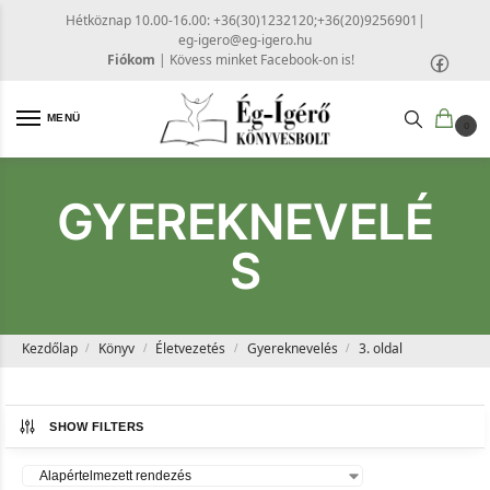
Hétköznap 10.00-16.00: +36(30)1232120;+36(20)9256901
|
eg-igero@eg-igero.hu
Fiókom
|
Kövess minket Facebook-on is!
MENÜ
0
GYEREKNEVELÉ
S
Kezdőlap
Könyv
Életvezetés
Gyereknevelés
3. oldal
/
/
/
/
SHOW FILTERS