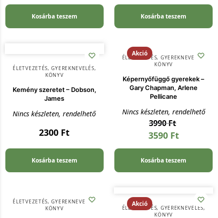
Kosárba teszem
Kosárba teszem
Akció
ÉLETVEZETÉS
,
GYEREKNEVELÉS
,
KÖNYV
ÉLETVEZETÉS
,
GYEREKNEVELÉS
,
KÖNYV
Képernyőfüggő gyerekek –
Gary Chapman, Arlene
Kemény szeretet – Dobson,
Pellicane
James
Nincs készleten, rendelhető
Nincs készleten, rendelhető
3990
Ft
2300
Ft
3590
Ft
Kosárba teszem
Kosárba teszem
ÉLETVEZETÉS
,
GYEREKNEVELÉS
,
Akció
ÉLETVEZETÉS
,
GYEREKNEVELÉS
,
KÖNYV
KÖNYV