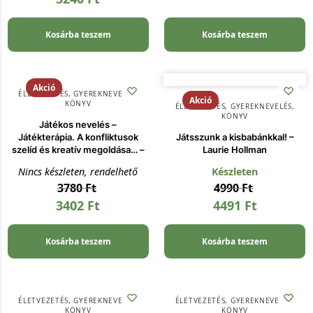
Kosárba teszem
Kosárba teszem
Akció
ÉLETVEZETÉS
,
GYEREKNEVELÉS
,
Akció
KÖNYV
ÉLETVEZETÉS
,
GYEREKNEVELÉS
,
KÖNYV
Játékos nevelés –
Játékterápia. A konfliktusok
Játsszunk a kisbabánkkal! –
szelíd és kreatív megoldása… –
Laurie Hollman
Nincs készleten, rendelhető
Készleten
3780
Ft
4990
Ft
3402
Ft
4491
Ft
Kosárba teszem
Kosárba teszem
ÉLETVEZETÉS
,
GYEREKNEVELÉS
,
ÉLETVEZETÉS
,
GYEREKNEVELÉS
,
KÖNYV
KÖNYV