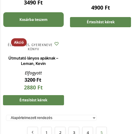
3490
Ft
4900
Ft
Kosárba teszem
Értesítést kérek
Akció
ÉLETVEZETÉS
,
GYEREKNEVELÉS
,
KÖNYV
Útmutató lányos apáknak –
Leman, Kevin
Elfogyott
3200
Ft
2880
Ft
Értesítést kérek
1
2
3
4
5