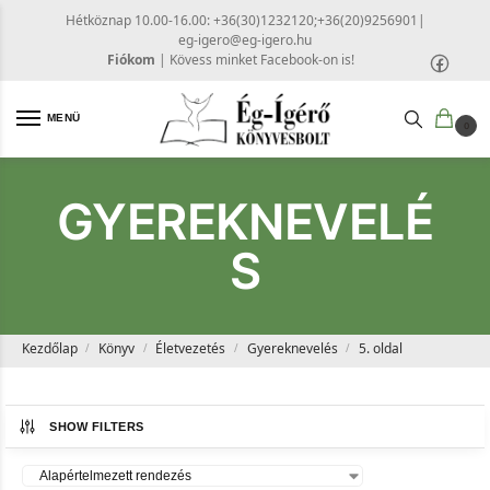
Hétköznap 10.00-16.00: +36(30)1232120;+36(20)9256901
|
eg-igero@eg-igero.hu
Fiókom
|
Kövess minket Facebook-on is!
MENÜ
0
GYEREKNEVELÉ
S
Kezdőlap
Könyv
Életvezetés
Gyereknevelés
5. oldal
/
/
/
/
SHOW FILTERS