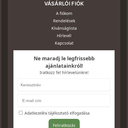
VÁSÁRLÓI FIÓK
A fiókom
Rendelések
Kívánságlista
Hírlevél
Kapcsolat
Ne maradj le legfrissebb
ajánlatainkról!
Iratkozz fel hírlevelünkre!
Adatkezelési tájékoztató elfogadása