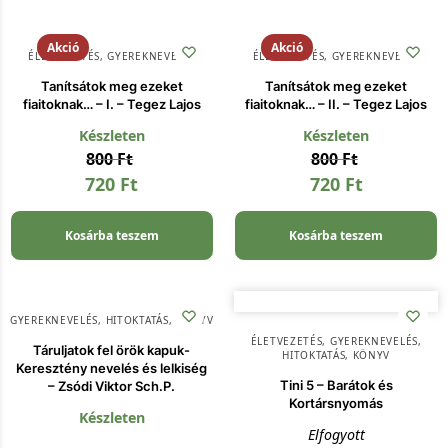
Akció
Akció
ÉLETVEZETÉS
,
GYEREKNEVELÉS
ÉLETVEZETÉS
,
GYEREKNEVELÉS
Tanítsátok meg ezeket
Tanítsátok meg ezeket
fiaitoknak… – I. – Tegez Lajos
fiaitoknak… – II. – Tegez Lajos
Készleten
Készleten
800
Ft
800
Ft
720
Ft
720
Ft
Kosárba teszem
Kosárba teszem
GYEREKNEVELÉS
,
HITOKTATÁS
,
KÖNYV
ÉLETVEZETÉS
,
GYEREKNEVELÉS
,
Táruljatok fel örök kapuk-
HITOKTATÁS
,
KÖNYV
Keresztény nevelés és lelkiség
Tini 5 – Barátok és
– Zsódi Viktor Sch.P.
Kortársnyomás
Készleten
Elfogyott