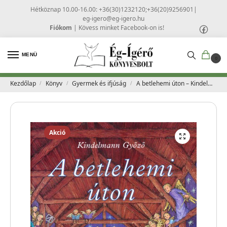
Hétköznap 10.00-16.00: +36(30)1232120;+36(20)9256901
|
eg-igero@eg-igero.hu
Fiókom
|
Kövess minket Facebook-on is!
MENÜ
0
Kezdőlap
Könyv
Gyermek és ifjúság
A betlehemi úton – Kindelmann Győző
/
/
/
Akció