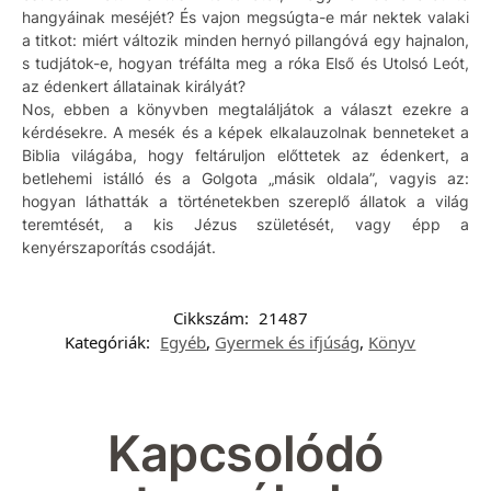
hangyáinak meséjét? És vajon megsúgta-e már nektek valaki
a titkot: miért változik minden hernyó pillangóvá egy hajnalon,
s tudjátok-e, hogyan tréfálta meg a róka Első és Utolsó Leót,
az édenkert állatainak királyát?
Nos, ebben a könyvben megtaláljátok a választ ezekre a
kérdésekre. A mesék és a képek elkalauzolnak benneteket a
Biblia világába, hogy feltáruljon előttetek az édenkert, a
betlehemi istálló és a Golgota „másik oldala”, vagyis az:
hogyan láthatták a történetekben szereplő állatok a világ
teremtését, a kis Jézus születését, vagy épp a
kenyérszaporítás csodáját.
Cikkszám:
21487
Kategóriák:
Egyéb
,
Gyermek és ifjúság
,
Könyv
Kapcsolódó