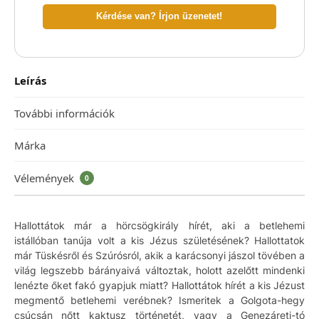
Kérdése van? Írjon üzenetet!
Leírás
További információk
Márka
Vélemények
0
Hallottátok már a hörcsögkirály hírét, aki a betlehemi
istállóban tanúja volt a kis Jézus születésének? Hallottatok
már Tüskésről és Szúrósról, akik a karácsonyi jászol tövében a
világ legszebb bárányaivá változtak, holott azelőtt mindenki
lenézte őket fakó gyapjuk miatt? Hallottátok hírét a kis Jézust
megmentő betlehemi verébnek? Ismeritek a Golgota-hegy
csúcsán nőtt kaktusz történetét, vagy a Genezáreti-tó