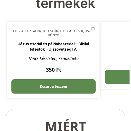
termékek
FOGLALKOZTATÓK, KIFESTŐK
,
GYERMEK ÉS IFJÚSÁG
,
KÖNYV
Jézus csodái és példabeszédei – Bibliai
kifestők – Újszövetség IV.
Nincs készleten, rendelhető
350
Ft
Kosárba teszem
MIÉRT