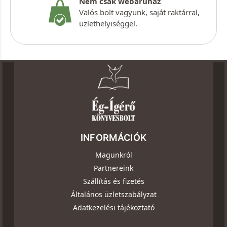
Nem csak webáruház
Valós bolt vagyunk, saját raktárral,
üzlethelyiséggel.
INFORMÁCIÓK
Magunkról
Partnereink
Szállítás és fizetés
Általános üzletszabályzat
Adatkezelési tájékoztató