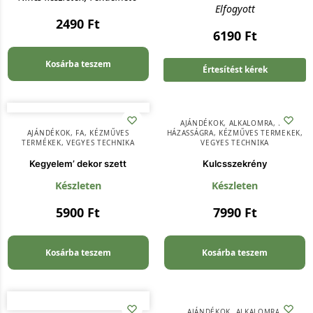
Elfogyott
2490
Ft
6190
Ft
Kosárba teszem
Értesítést kérek
AJÁNDÉKOK
,
ALKALOMRA
,
FA
,
AJÁNDÉKOK
,
FA
,
KÉZMŰVES
HÁZASSÁGRA
,
KÉZMŰVES TERMÉKEK
,
TERMÉKEK
,
VEGYES TECHNIKA
VEGYES TECHNIKA
Kegyelem’ dekor szett
Kulcsszekrény
Készleten
Készleten
5900
Ft
7990
Ft
Kosárba teszem
Kosárba teszem
AJÁNDÉKOK
,
ALKALOMRA
,