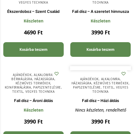
VEGYES TECHNIKA
TECHNIKA
Ékszerdoboz – Szent Család
Fali dísz – A szeretet himnusza
Készleten
Készleten
4690
Ft
3990
Ft
Kosárba teszem
Kosárba teszem
AJÁNDÉKOK
,
ALKALOMRA
,
BÉRMÁLÁSRA
,
HÁZASSÁGRA
,
AJÁNDÉKOK
,
ALKALOMRA
,
KÉZMŰVES TERMÉKEK
,
HÁZASSÁGRA
,
KÉZMŰVES TERMÉKEK
,
KONFIRMÁLÁSRA
,
PAPSZENTELÉSRE
,
PAPSZENTELÉSRE
,
TEXTIL
,
VEGYES
TEXTIL
,
VEGYES TECHNIKA
TECHNIKA
Fali dísz – Ároni áldás
Fali dísz – Házi áldás
Készleten
Nincs készleten, rendelhető
3990
Ft
3990
Ft