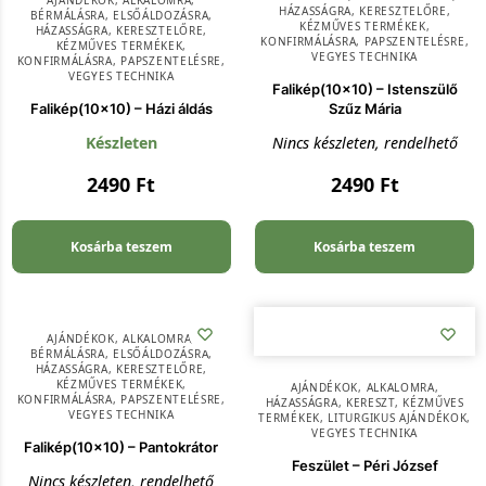
AJÁNDÉKOK
,
ALKALOMRA
,
HÁZASSÁGRA
,
KERESZTELŐRE
,
BÉRMÁLÁSRA
,
ELSŐÁLDOZÁSRA
,
KÉZMŰVES TERMÉKEK
,
HÁZASSÁGRA
,
KERESZTELŐRE
,
KONFIRMÁLÁSRA
,
PAPSZENTELÉSRE
,
KÉZMŰVES TERMÉKEK
,
VEGYES TECHNIKA
KONFIRMÁLÁSRA
,
PAPSZENTELÉSRE
,
VEGYES TECHNIKA
Falikép(10×10) – Istenszülő
Falikép(10×10) – Házi áldás
Szűz Mária
Készleten
Nincs készleten, rendelhető
2490
Ft
2490
Ft
Kosárba teszem
Kosárba teszem
AJÁNDÉKOK
,
ALKALOMRA
,
BÉRMÁLÁSRA
,
ELSŐÁLDOZÁSRA
,
HÁZASSÁGRA
,
KERESZTELŐRE
,
KÉZMŰVES TERMÉKEK
,
AJÁNDÉKOK
,
ALKALOMRA
,
KONFIRMÁLÁSRA
,
PAPSZENTELÉSRE
,
HÁZASSÁGRA
,
KERESZT
,
KÉZMŰVES
VEGYES TECHNIKA
TERMÉKEK
,
LITURGIKUS AJÁNDÉKOK
,
VEGYES TECHNIKA
Falikép(10×10) – Pantokrátor
Feszület – Péri József
Nincs készleten, rendelhető