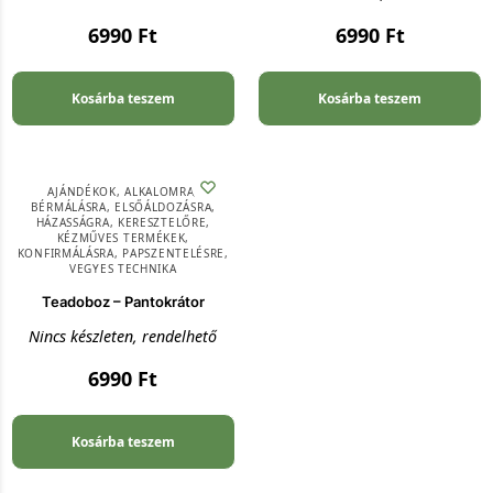
6990
Ft
6990
Ft
Kosárba teszem
Kosárba teszem
AJÁNDÉKOK
,
ALKALOMRA
,
BÉRMÁLÁSRA
,
ELSŐÁLDOZÁSRA
,
HÁZASSÁGRA
,
KERESZTELŐRE
,
KÉZMŰVES TERMÉKEK
,
KONFIRMÁLÁSRA
,
PAPSZENTELÉSRE
,
VEGYES TECHNIKA
Teadoboz – Pantokrátor
Nincs készleten, rendelhető
6990
Ft
Kosárba teszem