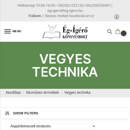
Hétköznap 10.00-16.00: +36(30)1232120;+36(20)9256901
|
eg-igero@eg-igero.hu
Fiókom
|
Kövess minket Facebook-on is!
MENÜ
0
VEGYES
TECHNIKA
Kezdőlap
Kézműves termékek
Vegyes technika
/
/
SHOW FILTERS