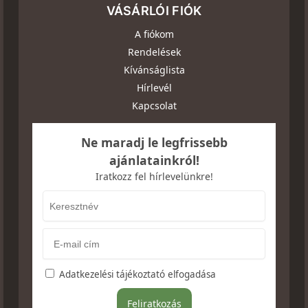
VÁSÁRLÓI FIÓK
A fiókom
Rendelések
Kívánságlista
Hírlevél
Kapcsolat
Ne maradj le legfrissebb
ajánlatainkról!
Iratkozz fel hírlevelünkre!
Adatkezelési tájékoztató elfogadása