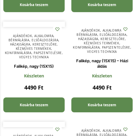
Kosárba teszem
Kosárba teszem
AJÁNDÉKOK
,
ALKALOMRA
,
BÉRMÁLÁSRA
,
ELSŐÁLDOZÁSRA
,
AJÁNDÉKOK
,
ALKALOMRA
,
HÁZASSÁGRA
,
KERESZTELŐRE
,
BÉRMÁLÁSRA
,
ELSŐÁLDOZÁSRA
,
KÉZMŰVES TERMÉKEK
,
HÁZASSÁGRA
,
KERESZTELŐRE
,
KONFIRMÁLÁSRA
,
PAPSZENTELÉSRE
,
KÉZMŰVES TERMÉKEK
,
VEGYES TECHNIKA
KONFIRMÁLÁSRA
,
PAPSZENTELÉSRE
,
VEGYES TECHNIKA
Falikép, nagy (15X15) – Házi
Falikép, nagy (15X15)
áldás
Készleten
Készleten
4490
Ft
4490
Ft
Kosárba teszem
Kosárba teszem
AJÁNDÉKOK
,
ALKALOMRA
,
BÉRMÁLÁSRA
,
ELSŐÁLDOZÁSRA
,