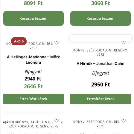
8091
Ft
3060
Ft
Kosárba teszem
Kosárba teszem
Akció
KÖNYV
,
SZÉPIRODALOM, REGÉNY,
VERS
KÖNYV
,
SZÉPIRODALOM, REGÉNY,
VERS
A Hellinger-Madonna – Mörk
Leonóra
A Hírnök – Jonathan Cahn
Elfogyott
Elfogyott
2940
Ft
2950
Ft
2646
Ft
Értesítést kérek
Értesítést kérek
KÖNYV
,
SZÉPIRODALOM, REGÉNY,
AJÁNDÉKKÖNYV
,
KARÁCSONY
,
KÖNYV
,
VERS
SZÉPIRODALOM, REGÉNY, VERS