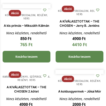
Akció
KÖNYV
,
SZÉPIRODALOM, REGÉNY,
Akció
VERS
KÖNYV
,
SZÉPIRODALOM, REGÉNY,
VERS
A KÍVÁLASZTOTTAK – THE
A kis prímás – Mikszáth Kálmán
CHOSEN – Jerry B. Jenkins
Nincs készleten, rendelhető
Nincs készleten, rendelhető
850
Ft
4900
Ft
765
Ft
4410
Ft
Kosárba teszem
Kosárba teszem
Akció
KARÁCSONY
,
KÖNYV
,
SZÉPIRODALOM,
Akció
REGÉNY, VERS
KÖNYV
,
SZÉPIRODALOM, REGÉNY,
VERS
A KIVÁLASZTOTTAK – THE
CHOSEN 2.kötet
A koldusgyermek – Jókai Mór
Nincs készleten, rendelhető
Nincs készleten, rendelhető
4900
Ft
2000
Ft