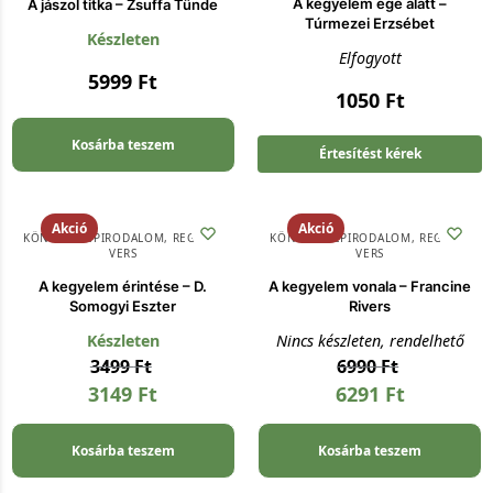
A kegyelem ege alatt –
A jászol titka – Zsuffa Tünde
Túrmezei Erzsébet
Készleten
Elfogyott
5999
Ft
1050
Ft
Kosárba teszem
Értesítést kérek
Akció
Akció
KÖNYV
,
SZÉPIRODALOM, REGÉNY,
KÖNYV
,
SZÉPIRODALOM, REGÉNY,
VERS
VERS
A kegyelem érintése – D.
A kegyelem vonala – Francine
Somogyi Eszter
Rivers
Készleten
Nincs készleten, rendelhető
3499
Ft
6990
Ft
3149
Ft
6291
Ft
Kosárba teszem
Kosárba teszem