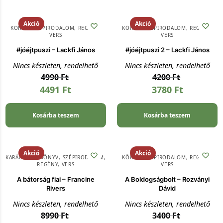
Akció
Akció
KÖNYV
,
SZÉPIRODALOM, REGÉNY,
KÖNYV
,
SZÉPIRODALOM, REGÉNY,
VERS
VERS
#jóéjtpuszi – Lackfi János
#jóéjtpuszi 2 – Lackfi János
Nincs készleten, rendelhető
Nincs készleten, rendelhető
4990
Ft
4200
Ft
4491
Ft
3780
Ft
Kosárba teszem
Kosárba teszem
Akció
Akció
KARÁCSONY
,
KÖNYV
,
SZÉPIRODALOM,
KÖNYV
,
SZÉPIRODALOM, REGÉNY,
REGÉNY, VERS
VERS
A bátorság fiai – Francine
A Boldogságbolt – Rozványi
Rivers
Dávid
Nincs készleten, rendelhető
Nincs készleten, rendelhető
8990
Ft
3400
Ft