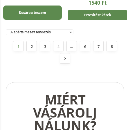
1540
Ft
Kosárba teszem
Értesítést kérek
1
2
3
4
…
6
7
8
MIÉRT
VÁSÁROLJ
NÁLUNK?