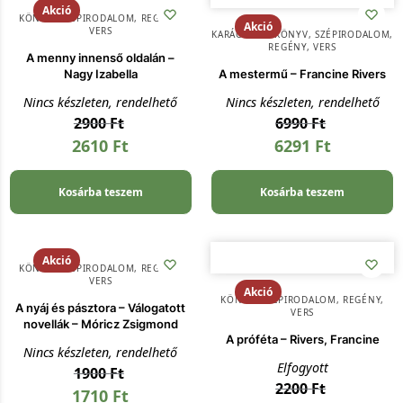
Akció
KÖNYV
,
SZÉPIRODALOM, REGÉNY,
Akció
VERS
KARÁCSONY
,
KÖNYV
,
SZÉPIRODALOM,
REGÉNY, VERS
A menny innenső oldalán –
Nagy Izabella
A mestermű – Francine Rivers
Nincs készleten, rendelhető
Nincs készleten, rendelhető
2900
Ft
6990
Ft
2610
Ft
6291
Ft
Kosárba teszem
Kosárba teszem
Akció
KÖNYV
,
SZÉPIRODALOM, REGÉNY,
VERS
Akció
KÖNYV
,
SZÉPIRODALOM, REGÉNY,
A nyáj és pásztora – Válogatott
VERS
novellák – Móricz Zsigmond
A próféta – Rivers, Francine
Nincs készleten, rendelhető
Elfogyott
1900
Ft
2200
Ft
1710
Ft