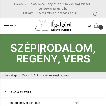
Hétköznap 10.00-16.00: +36(30)1232120;+36(20)9256901
|
eg-igero@eg-igero.hu
Fiókom
|
Kövess minket Facebook-on is!
MENÜ
0
SZÉPIRODALOM,
REGÉNY, VERS
Kezdőlap
Könyv
Szépirodalom, regény, vers
/
/
SHOW FILTERS