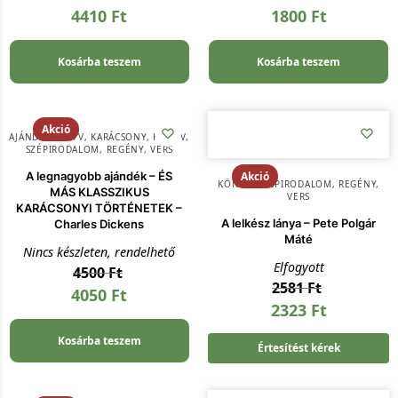
4410
Ft
1800
Ft
Kosárba teszem
Kosárba teszem
Akció
AJÁNDÉKKÖNYV
,
KARÁCSONY
,
KÖNYV
,
SZÉPIRODALOM, REGÉNY, VERS
A legnagyobb ajándék – ÉS
Akció
KÖNYV
,
SZÉPIRODALOM, REGÉNY,
MÁS KLASSZIKUS
VERS
KARÁCSONYI TÖRTÉNETEK –
A lelkész lánya – Pete Polgár
Charles Dickens
Máté
Nincs készleten, rendelhető
Elfogyott
4500
Ft
2581
Ft
4050
Ft
2323
Ft
Kosárba teszem
Értesítést kérek