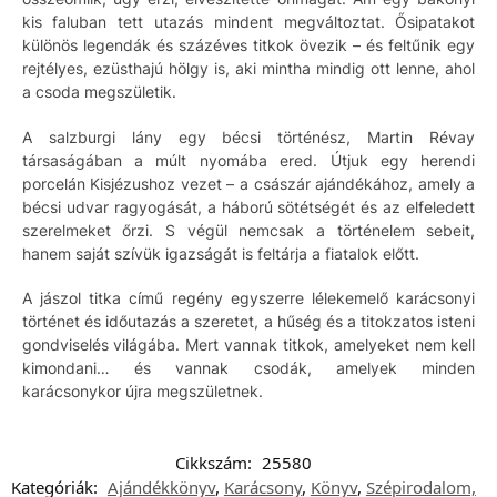
kis faluban tett utazás mindent megváltoztat. Ősipatakot
különös legendák és százéves titkok övezik – és feltűnik egy
rejtélyes, ezüsthajú hölgy is, aki mintha mindig ott lenne, ahol
a csoda megszületik.
A salzburgi lány egy bécsi történész, Martin Révay
társaságában a múlt nyomába ered. Útjuk egy herendi
porcelán Kisjézushoz vezet – a császár ajándékához, amely a
bécsi udvar ragyogását, a háború sötétségét és az elfeledett
szerelmeket őrzi. S végül nemcsak a történelem sebeit,
hanem saját szívük igazságát is feltárja a fiatalok előtt.
A jászol titka című regény egyszerre lélekemelő karácsonyi
történet és időutazás a szeretet, a hűség és a titokzatos isteni
gondviselés világába. Mert vannak titkok, amelyeket nem kell
kimondani… és vannak csodák, amelyek minden
karácsonykor újra megszületnek.
Cikkszám:
25580
Kategóriák:
Ajándékkönyv
,
Karácsony
,
Könyv
,
Szépirodalom,