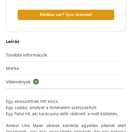
Kérdése van? Írjon üzenetet!
Leírás
További információk
Márka
Vélemények
0
Egy elveszettnek hitt kincs.
Egy család, amelyet a történelem szétszakított.
Egy fiatal nő, aki karácsony előtt ráébred: a múlt küldetés.
Amikor Lina Maier sikeres karrierje egyetlen pillanat alatt
összeomlik, úgy érzi, elveszítette önmagát. Ám egy bakonyi