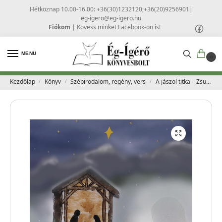
Hétköznap 10.00-16.00: +36(30)1232120;+36(20)9256901
|
eg-igero@eg-igero.hu
Fiókom
|
Kövess minket Facebook-on is!
MENÜ
0
Kezdőlap
Könyv
Szépirodalom, regény, vers
A jászol titka – Zsuffa Tünde
/
/
/