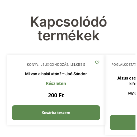
Kapcsolódó
termékek
KÖNYV
,
LELKIGONDOZÁS
,
LELKISÉG
FOGLALKOZTAT
Mi van a halál után? – Joó Sándor
Jézus csod
Készleten
kife
Ninc
200
Ft
Kosárba teszem