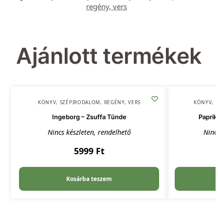
regény, vers
Ajánlott termékek
KÖNYV
,
SZÉPIRODALOM, REGÉNY, VERS
KÖNYV
,
Ingeborg – Zsuffa Tünde
Paprik
Nincs készleten, rendelhető
Ninc
5999
Ft
Kosárba teszem