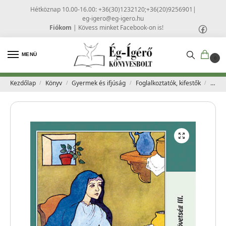
Hétköznap 10.00-16.00: +36(30)1232120;+36(20)9256901
|
eg-igero@eg-igero.hu
Fiókom
|
Kövess minket Facebook-on is!
MENÜ
0
Kezdőlap
Könyv
Gyermek és ifjúság
Foglalkoztatók, kifestők
Jézus
/
/
/
/