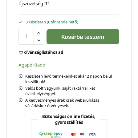
Újszövetség III.
3 készleten (utánrendelhető)
Kosárba teszem
Kívánságlistához ad
Agapé Kiadó
Készleten lévő termékeinket akár 2 napon belül
kiszállítjuk!
Valós bolt vagyunk, saját raktárral, két
üzlethelyiséggel.
A kedvezményes árak csak webáruházas
vásárláskor érvényesek.
Biztonságos online fizetés,
gyors szállítás