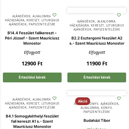
AJÁNDÉKOK
,
ALKALOMRA
,
HÁZASSÁGRA
,
KERESZT
,
LITURGIKUS
AJÁNDÉKOK
,
ALKALOMRA
,
AJÁNDÉKOK
,
PAPSZENTELÉSRE
HÁZASSÁGRA
,
KERESZT
,
LITURGIKUS
AJÁNDÉKOK
,
PAPSZENTELÉSRE
B14.4 Feszület falikereszt –
Péri József – Szent Mauríciusz
B2.2 Esztergomi feszület A2
Monostor
s.- Szent Mauríciusz Monostor
Elfogyott
Elfogyott
12900
Ft
11900
Ft
Értesítést kérek
Értesítést kérek
AJÁNDÉKOK
,
ALKALOMRA
,
Akció
HÁZASSÁGRA
,
KERESZT
,
LITURGIKUS
AJÁNDÉKKÖNYV
,
AJÁNDÉKOK
,
AJÁNDÉKOK
,
PAPSZENTELÉSRE
ALKALOMRA
,
KÖNYV
,
PAPSZENTELÉSRE
B4.1 Somogykéthelyi feszület
Budaházi Tibor
fali kereszt A1 s.- Szent
Mauríciusz Monostor