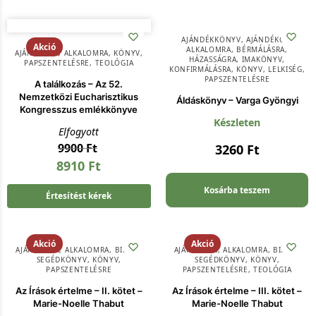
AJÁNDÉKKÖNYV
,
AJÁNDÉKOK
,
Akció
ALKALOMRA
,
BÉRMÁLÁSRA
,
AJÁNDÉKOK
,
ALKALOMRA
,
KÖNYV
,
HÁZASSÁGRA
,
IMAKÖNYV
,
PAPSZENTELÉSRE
,
TEOLÓGIA
KONFIRMÁLÁSRA
,
KÖNYV
,
LELKISÉG
,
PAPSZENTELÉSRE
A találkozás – Az 52.
Nemzetközi Eucharisztikus
Áldáskönyv – Varga Gyöngyi
Kongresszus emlékkönyve
Készleten
Elfogyott
9900
Ft
3260
Ft
8910
Ft
Kosárba teszem
Értesítést kérek
Akció
Akció
AJÁNDÉKOK
,
ALKALOMRA
,
BIBLIAI
AJÁNDÉKOK
,
ALKALOMRA
,
BIBLIAI
SEGÉDKÖNYV
,
KÖNYV
,
SEGÉDKÖNYV
,
KÖNYV
,
PAPSZENTELÉSRE
PAPSZENTELÉSRE
,
TEOLÓGIA
Az Írások értelme – II. kötet –
Az Írások értelme – III. kötet –
Marie-Noelle Thabut
Marie-Noelle Thabut