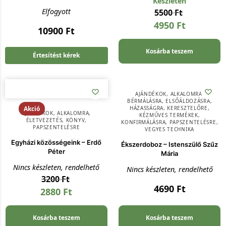
Készleten
Elfogyott
5500
Ft
4950
Ft
10900
Ft
Kosárba teszem
Értesítést kérek
AJÁNDÉKOK
,
ALKALOMRA
,
BÉRMÁLÁSRA
,
ELSŐÁLDOZÁSRA
,
Akció
HÁZASSÁGRA
,
KERESZTELŐRE
,
AJÁNDÉKOK
,
ALKALOMRA
,
KÉZMŰVES TERMÉKEK
,
ÉLETVEZETÉS
,
KÖNYV
,
KONFIRMÁLÁSRA
,
PAPSZENTELÉSRE
,
PAPSZENTELÉSRE
VEGYES TECHNIKA
Egyházi közösségeink – Erdő
Ékszerdoboz – Istenszülő Szűz
Péter
Mária
Nincs készleten, rendelhető
Nincs készleten, rendelhető
3200
Ft
4690
Ft
2880
Ft
Kosárba teszem
Kosárba teszem