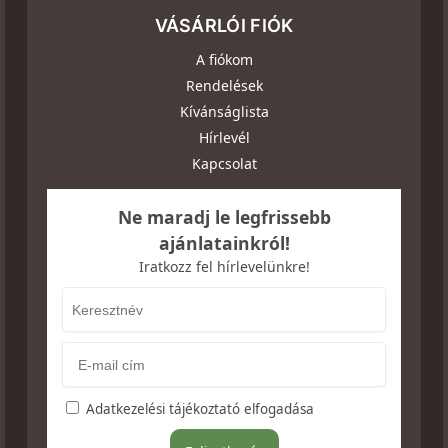
VÁSÁRLÓI FIÓK
A fiókom
Rendelések
Kívánságlista
Hírlevél
Kapcsolat
Ne maradj le legfrissebb
ajánlatainkról!
Iratkozz fel hírlevelünkre!
Adatkezelési tájékoztató elfogadása