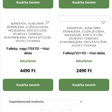
Kosárba teszem
Kosárba teszem
AJÁNDÉKOK
,
ALKALOMRA
,
BÉRMÁLÁSRA
,
ELSŐÁLDOZÁSRA
,
AJÁNDÉKOK
,
ALKALOMRA
,
HÁZASSÁGRA
,
KERESZTELŐRE
,
BÉRMÁLÁSRA
,
ELSŐÁLDOZÁSRA
,
KÉZMŰVES TERMÉKEK
,
HÁZASSÁGRA
,
KERESZTELŐRE
,
KONFIRMÁLÁSRA
,
PAPSZENTELÉSRE
,
KÉZMŰVES TERMÉKEK
,
VEGYES TECHNIKA
KONFIRMÁLÁSRA
,
PAPSZENTELÉSRE
,
VEGYES TECHNIKA
Falikép, nagy (15X15) – Házi
áldás
Falikép(10×10) – Házi áldás
Készleten
Készleten
4490
Ft
2490
Ft
Kosárba teszem
Kosárba teszem