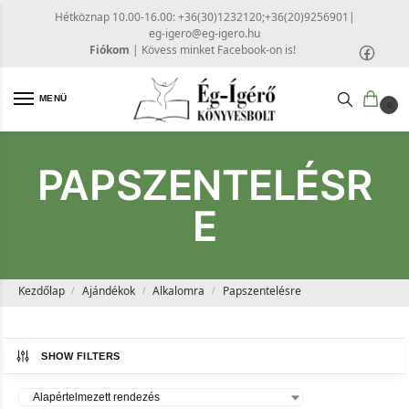
Hétköznap 10.00-16.00: +36(30)1232120;+36(20)9256901
|
eg-igero@eg-igero.hu
Fiókom
|
Kövess minket Facebook-on is!
MENÜ
0
PAPSZENTELÉSR
E
Kezdőlap
Ajándékok
Alkalomra
Papszentelésre
/
/
/
SHOW FILTERS