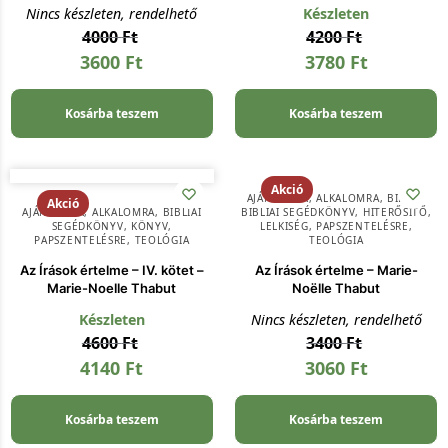
Nincs készleten, rendelhető
Készleten
4000
Ft
4200
Ft
3600
Ft
3780
Ft
Kosárba teszem
Kosárba teszem
Akció
AJÁNDÉKOK
,
ALKALOMRA
,
BIBLIA
,
Akció
AJÁNDÉKOK
,
ALKALOMRA
,
BIBLIAI
BIBLIAI SEGÉDKÖNYV
,
HITERŐSÍTŐ
,
SEGÉDKÖNYV
,
KÖNYV
,
LELKISÉG
,
PAPSZENTELÉSRE
,
PAPSZENTELÉSRE
,
TEOLÓGIA
TEOLÓGIA
Az Írások értelme – IV. kötet –
Az Írások értelme – Marie-
Marie-Noelle Thabut
Noëlle Thabut
Készleten
Nincs készleten, rendelhető
4600
Ft
3400
Ft
4140
Ft
3060
Ft
Kosárba teszem
Kosárba teszem