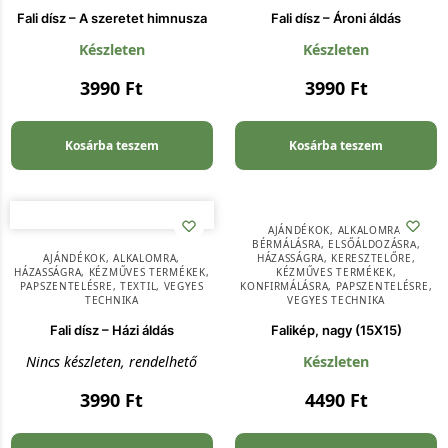
Fali dísz – A szeretet himnusza
Fali dísz – Ároni áldás
Készleten
Készleten
3990
Ft
3990
Ft
Kosárba teszem
Kosárba teszem
AJÁNDÉKOK
,
ALKALOMRA
,
BÉRMÁLÁSRA
,
ELSŐÁLDOZÁSRA
,
AJÁNDÉKOK
,
ALKALOMRA
,
HÁZASSÁGRA
,
KERESZTELŐRE
,
HÁZASSÁGRA
,
KÉZMŰVES TERMÉKEK
,
KÉZMŰVES TERMÉKEK
,
PAPSZENTELÉSRE
,
TEXTIL
,
VEGYES
KONFIRMÁLÁSRA
,
PAPSZENTELÉSRE
,
TECHNIKA
VEGYES TECHNIKA
Fali dísz – Házi áldás
Falikép, nagy (15X15)
Nincs készleten, rendelhető
Készleten
3990
Ft
4490
Ft