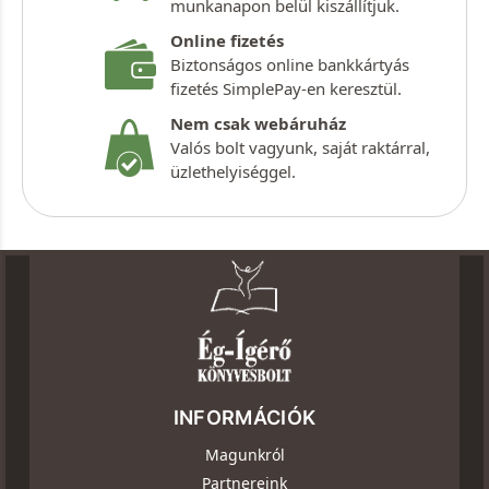
munkanapon belül kiszállítjuk.
Online fizetés
Biztonságos online bankkártyás
fizetés SimplePay-en keresztül.
Nem csak webáruház
Valós bolt vagyunk, saját raktárral,
üzlethelyiséggel.
INFORMÁCIÓK
Magunkról
Partnereink