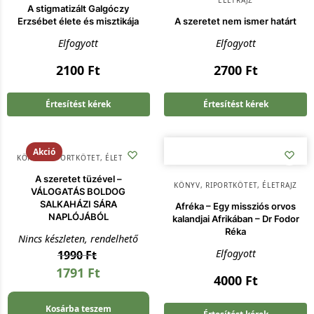
ÉLETRAJZ
A stigmatizált Galgóczy
Erzsébet élete és misztikája
A szeretet nem ismer határt
Elfogyott
Elfogyott
2100
Ft
2700
Ft
Értesítést kérek
Értesítést kérek
Akció
KÖNYV
,
RIPORTKÖTET, ÉLETRAJZ
A szeretet tüzével –
KÖNYV
,
RIPORTKÖTET, ÉLETRAJZ
VÁLOGATÁS BOLDOG
SALKAHÁZI SÁRA
Afréka – Egy missziós orvos
NAPLÓJÁBÓL
kalandjai Afrikában – Dr Fodor
Réka
Nincs készleten, rendelhető
Elfogyott
1990
Ft
1791
Ft
4000
Ft
Kosárba teszem