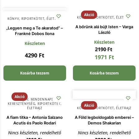
Akció
KÖNYV
,
RIPORTKÖTET, ÉLETRAJZ
KÖNYV
,
RIPORTKÖTET, ÉLETRAJZ
A bőrünk alá bújt Isten – Varga
„Legyen meg a Te akaratod” –
László
Frankné Dobos Ilona
Készleten
Készleten
2190
Ft
4290
Ft
1971
Ft
Kosárba teszem
Kosárba teszem
Akció
KÖNYV
,
MINDENNAPI
KERESZTÉNYSÉG
,
RIPORTKÖTET,
Akció
ÉLETRAJZ
KÖNYV
,
RIPORTKÖTET, ÉLETRAJZ
A fiam titka – Antonia Salzano
A Föld legboldogabb emberei –
Acutis és Paolo Rodari
Demos Shakarian
Nincs készleten, rendelhető
Nincs készleten, rendelhető