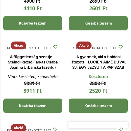
4900
Ft
2890
Ft
4410
Ft
2601
Ft
Kosárba teszem
Kosárba teszem
Akció
Akció
KÖNYV
,
RIPORTKÖTET, ÉLETRAJZ
KÖNYV
,
RIPORTKÖTET, ÉLETRAJZ
A függetlenség szentje –
A gyermek, aki a Holddal
Steindl Rezső Farkas Csaba
játszott – LUCIEN AIMÉ DUVAL
Joanna Urbanska (szerk.)
SJ, EGY JEZSUITA PAP SZAB
Nincs készleten, rendelhető
Készleten
9901
Ft
2800
Ft
8911
Ft
2520
Ft
Kosárba teszem
Kosárba teszem
Akció
KÖNYV
,
RIPORTKÖTET, ÉLETRAJZ