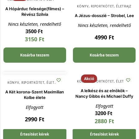
KÖNYV
,
RIPORTKÖTET, ÉLETRAJZ
A Hópárduc felesége(filmes) –
Révész Szilvia
A Jézus-dosszié – Strobel, Lee
Nincs készleten, rendelhető
Nincs készleten, rendelhető
3500
Ft
4990
Ft
3150
Ft
Kosárba teszem
Kosárba teszem
Akció
KÖNYV
,
RIPORTKÖTET, ÉLETRAJZ
KÖNYV
,
RIPORTKÖTET, ÉLETRAJZ
A lelkész és az elnökök –
A Két korona-Szent Maximilian
Nancy Gibbs és Michael Duffy
Kolbe élete
Elfogyott
Elfogyott
3200
Ft
2990
Ft
2880
Ft
Értesítést kérek
Értesítést kérek