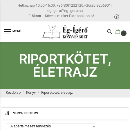
Hétköznap 10.00-16.00: +36(30)1232120;+36(20)9256901
|
eg-igero@eg-igero.hu
Fiókom
|
Kövess minket Facebook-on is!
MENÜ
0
RIPORTKÖTET,
ÉLETRAJZ
Kezdőlap
Könyv
Riportkötet, életrajz
/
/
SHOW FILTERS