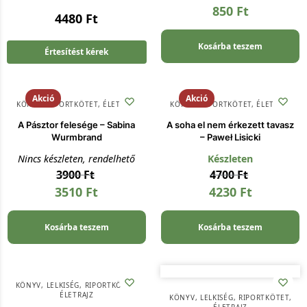
850
Ft
4480
Ft
Kosárba teszem
Értesítést kérek
Akció
Akció
KÖNYV
,
RIPORTKÖTET, ÉLETRAJZ
KÖNYV
,
RIPORTKÖTET, ÉLETRAJZ
A Pásztor felesége – Sabina
A soha el nem érkezett tavasz
Wurmbrand
– Paweł Lisicki
Nincs készleten, rendelhető
Készleten
3900
Ft
4700
Ft
3510
Ft
4230
Ft
Kosárba teszem
Kosárba teszem
KÖNYV
,
LELKISÉG
,
RIPORTKÖTET,
ÉLETRAJZ
KÖNYV
,
LELKISÉG
,
RIPORTKÖTET,