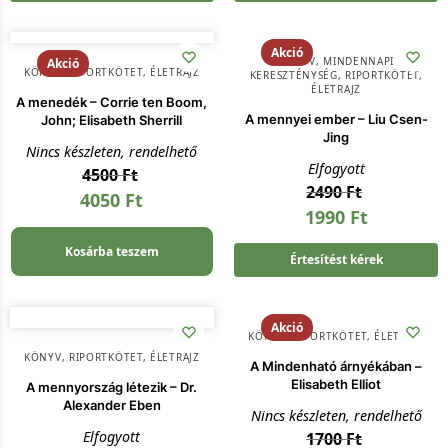
Akció
KÖNYV
,
MINDENNAPI
Akció
KÖNYV
,
RIPORTKÖTET, ÉLETRAJZ
KERESZTÉNYSÉG
,
RIPORTKÖTET,
ÉLETRAJZ
A menedék – Corrie ten Boom,
A mennyei ember – Liu Csen-
John; Elisabeth Sherrill
Jing
Nincs készleten, rendelhető
Elfogyott
4500
Ft
2490
Ft
4050
Ft
1990
Ft
Kosárba teszem
Értesítést kérek
Akció
KÖNYV
,
RIPORTKÖTET, ÉLETRAJZ
KÖNYV
,
RIPORTKÖTET, ÉLETRAJZ
A Mindenható árnyékában –
Elisabeth Elliot
A mennyország létezik – Dr.
Alexander Eben
Nincs készleten, rendelhető
Elfogyott
1700
Ft