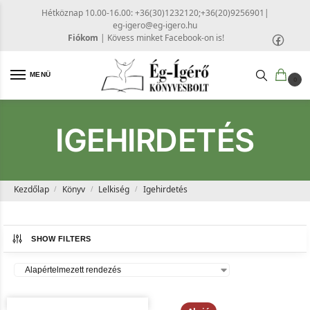
Hétköznap 10.00-16.00: +36(30)1232120;+36(20)9256901
|
eg-igero@eg-igero.hu
Fiókom
|
Kövess minket Facebook-on is!
MENÜ
0
IGEHIRDETÉS
Kezdőlap
Könyv
Lelkiség
Igehirdetés
/
/
/
SHOW FILTERS