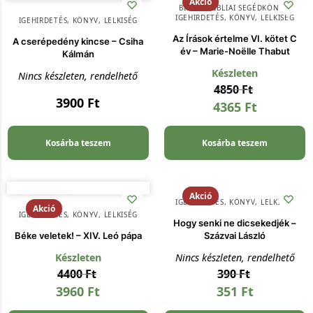
Akció
BIBLIA
,
BIBLIAI SEGÉDKÖNYV
,
IGEHIRDETÉS
,
KÖNYV
,
LELKISÉG
IGEHIRDETÉS
,
KÖNYV
,
LELKISÉG
Az Írások értelme VI. kötet C
A cserépedény kincse – Csiha
év – Marie-Noëlle Thabut
Kálmán
Készleten
Nincs készleten, rendelhető
4850
Ft
3900
Ft
4365
Ft
Kosárba teszem
Kosárba teszem
Akció
IGEHIRDETÉS
,
KÖNYV
,
LELKISÉG
Akció
IGEHIRDETÉS
,
KÖNYV
,
LELKISÉG
Hogy senki ne dicsekedjék –
Béke veletek! – XIV. Leó pápa
Százvai László
Készleten
Nincs készleten, rendelhető
4400
Ft
390
Ft
3960
Ft
351
Ft