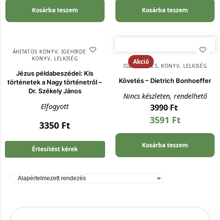
Kosárba teszem
Kosárba teszem
ÁHITATOS KÖNYV
,
IGEHIRDETÉS
,
KÖNYV
,
LELKISÉG
Akció
IGEHIRDETÉS
,
KÖNYV
,
LELKISÉG
Jézus példabeszédei: Kis
Követés – Dietrich Bonhoeffer
történetek a Nagy történetről –
Dr. Székely János
Nincs készleten, rendelhető
Elfogyott
3990
Ft
3591
Ft
3350
Ft
Kosárba teszem
Értesítést kérek