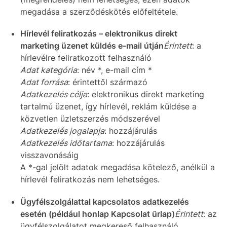
megadása a szerződéskötés előfeltétele.
Hírlevél feliratkozás – elektronikus direkt
marketing üzenet küldés e-mail útján
Érintett
: a
hírlevélre feliratkozott felhasználó
Adat kategória
: név *, e-mail cím *
Adat forrása
: érintettől származó
Adatkezelés célja
: elektronikus direkt marketing
tartalmú üzenet, így hírlevél, reklám küldése a
közvetlen üzletszerzés módszerével
Adatkezelés jogalapja
: hozzájárulás
Adatkezelés időtartama
: hozzájárulás
visszavonásáig
A *-gal jelölt adatok megadása kötelező, anélkül a
hírlevél feliratkozás nem lehetséges.
Ügyfélszolgálattal kapcsolatos adatkezelés
esetén (például honlap Kapcsolat űrlap)
Érintett
: az
ügyfélszolgálatot megkereső felhasználó