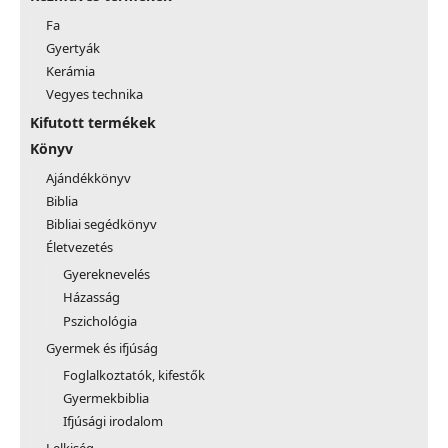
Fa
Gyertyák
Kerámia
Vegyes technika
Kifutott termékek
Könyv
Ajándékkönyv
Biblia
Bibliai segédkönyv
Életvezetés
Gyereknevelés
Házasság
Pszichológia
Gyermek és ifjúság
Foglalkoztatók, kifestők
Gyermekbiblia
Ifjúsági irodalom