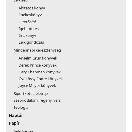
Lelkiség
Áhitatos könyv
Énekeskönyv
Hiterősítő
Igehirdetés
Imakönyv
Lelkigondozás
Mindennapi kereszténység
Anselm Grün könyvek
Derek Prince könyvek
Gary Chapman könyvek
Gyökössy Endre könyvek
Joyce Meyer könyvek
Riportkötet, életrajz
Szépirodalom, regény, vers
Teológia
Naptár
Papír
Igés kártya