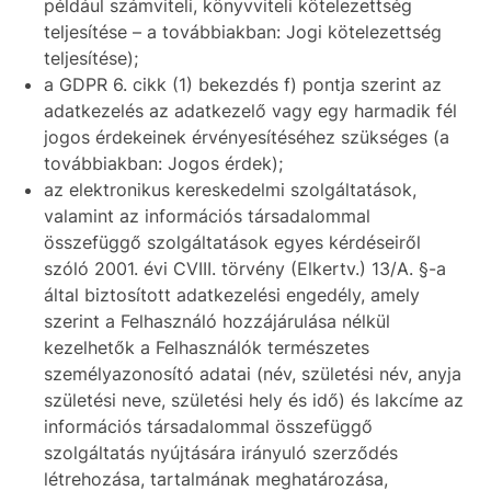
például számviteli, könyvviteli kötelezettség
teljesítése – a továbbiakban: Jogi kötelezettség
teljesítése);
a GDPR 6. cikk (1) bekezdés f) pontja szerint az
adatkezelés az adatkezelő vagy egy harmadik fél
jogos érdekeinek érvényesítéséhez szükséges (a
továbbiakban: Jogos érdek);
az elektronikus kereskedelmi szolgáltatások,
valamint az információs társadalommal
összefüggő szolgáltatások egyes kérdéseiről
szóló 2001. évi CVIII. törvény (Elkertv.) 13/A. §-a
által biztosított adatkezelési engedély, amely
szerint a Felhasználó hozzájárulása nélkül
kezelhetők a Felhasználók természetes
személyazonosító adatai (név, születési név, anyja
születési neve, születési hely és idő) és lakcíme az
információs társadalommal összefüggő
szolgáltatás nyújtására irányuló szerződés
létrehozása, tartalmának meghatározása,