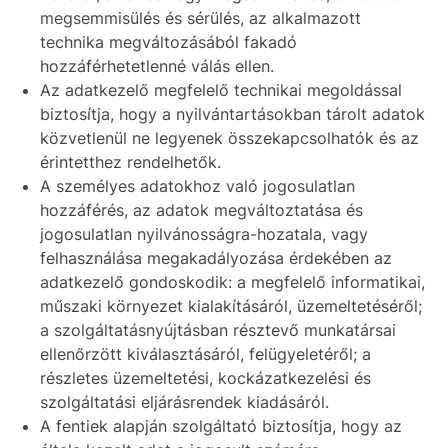
megsemmisülés és sérülés, az alkalmazott
technika megváltozásából fakadó
hozzáférhetetlenné válás ellen.
Az adatkezelő megfelelő technikai megoldással
biztosítja, hogy a nyilvántartásokban tárolt adatok
közvetlenül ne legyenek összekapcsolhatók és az
érintetthez rendelhetők.
A személyes adatokhoz való jogosulatlan
hozzáférés, az adatok megváltoztatása és
jogosulatlan nyilvánosságra-hozatala, vagy
felhasználása megakadályozása érdekében az
adatkezelő gondoskodik: a megfelelő informatikai,
műszaki környezet kialakításáról, üzemeltetéséről;
a szolgáltatásnyújtásban résztevő munkatársai
ellenőrzött kiválasztásáról, felügyeletéről; a
részletes üzemeltetési, kockázatkezelési és
szolgáltatási eljárásrendek kiadásáról.
A fentiek alapján szolgáltató biztosítja, hogy az