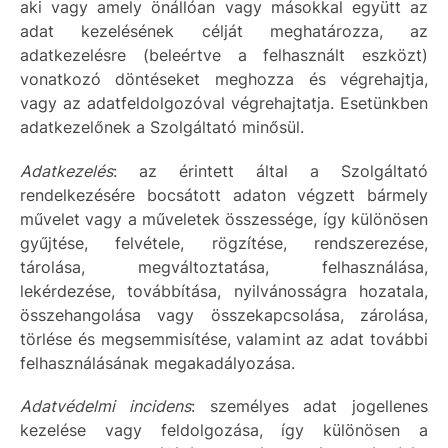
aki vagy amely önállóan vagy másokkal együtt az
adat kezelésének célját meghatározza, az
adatkezelésre (beleértve a felhasznált eszközt)
vonatkozó döntéseket meghozza és végrehajtja,
vagy az adatfeldolgozóval végrehajtatja. Esetünkben
adatkezelőnek a Szolgáltató minősül.
Adatkezelés
: az érintett által a Szolgáltató
rendelkezésére bocsátott adaton végzett bármely
művelet vagy a műveletek összessége, így különösen
gyűjtése, felvétele, rögzítése, rendszerezése,
tárolása, megváltoztatása, felhasználása,
lekérdezése, továbbítása, nyilvánosságra hozatala,
összehangolása vagy összekapcsolása, zárolása,
törlése és megsemmisítése, valamint az adat további
felhasználásának megakadályozása.
Adatvédelmi incidens
: személyes adat jogellenes
kezelése vagy feldolgozása, így különösen a