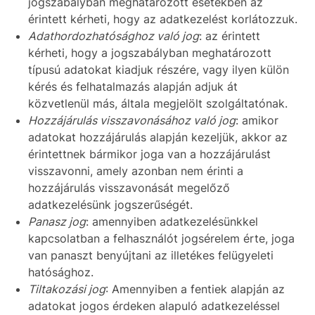
jogszabályban meghatározott esetekben az
érintett kérheti, hogy az adatkezelést korlátozzuk.
Adathordozhatósághoz való jog
: az érintett
kérheti, hogy a jogszabályban meghatározott
típusú adatokat kiadjuk részére, vagy ilyen külön
kérés és felhatalmazás alapján adjuk át
közvetlenül más, általa megjelölt szolgáltatónak.
Hozzájárulás visszavonásához való jog
: amikor
adatokat hozzájárulás alapján kezeljük, akkor az
érintettnek bármikor joga van a hozzájárulást
visszavonni, amely azonban nem érinti a
hozzájárulás visszavonását megelőző
adatkezelésünk jogszerűségét.
Panasz jog
: amennyiben adatkezelésünkkel
kapcsolatban a felhasználót jogsérelem érte, joga
van panaszt benyújtani az illetékes felügyeleti
hatósághoz.
Tiltakozási jog
: Amennyiben a fentiek alapján az
adatokat jogos érdeken alapuló adatkezeléssel