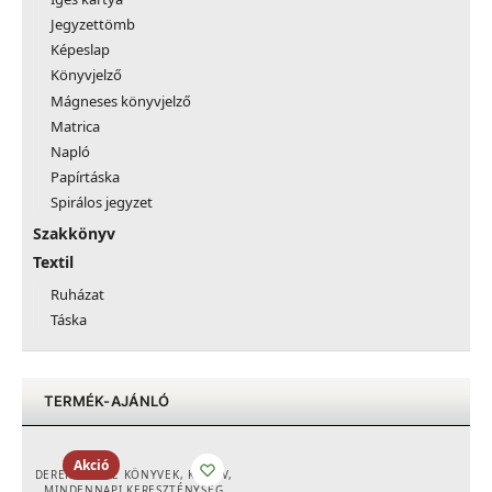
Jegyzettömb
Képeslap
Könyvjelző
Mágneses könyvjelző
Matrica
Napló
Papírtáska
Spirálos jegyzet
Szakkönyv
Textil
Ruházat
Táska
TERMÉK-AJÁNLÓ
Akció
DEREK PRINCE KÖNYVEK
,
KÖNYV
,
MINDENNAPI KERESZTÉNYSÉG