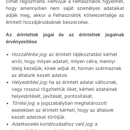
címet regisztrálta. Felhívjuk a Felhasználók figyelmét,
hogy amennyiben nem saját személyes adataikat
adják meg, akkor a Felhasználók kötelezettsége az
érintett hozzájárulásának beszerzése.
Az érintettek jogai és az érintettek jogainak
érvényesítése
Hozzáférési jog
: az érintett tájékoztatást kérhet
arról, hogy milyen adatait, milyen célra, mennyi
ideig kezeljük, kinek adjuk át, honnan származnak
az általunk kezelt adatok.
Helyesbítési jog
: ha az érintett adatai változnak,
vagy rosszul rögzítettük őket, kérheti adatainak
helyesbítését, javítását, pontosítását.
Törlési jog
: a jogszabályban meghatározott
esetekben az érintett kérheti, hogy az általunk
kezelt adatokat töröljük.
Adatkezelés korlátozásához való jog
: a