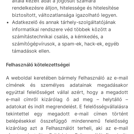
általa kezelt adat a jogosult számára
rendelkezésre álljon, hitelessége és hitelesítése
biztosított, változatlansága igazolható legyen.
Adatkezelő és annak tárhely-szolgáltatójának
informatikai rendszere véd többek között a
számítástechnikai csalás, a kémkedés, a
számítógépvírusok, a spam-ek, hack-ek, egyéb
támadások ellen.
Felhasználó kötelezettségei
A weboldal keretében bármely Felhasználó az e-mail
címének és személyes adatainak megadásakor
egyúttal felelősséget vállal azért, hogy a megadott
e-mail címről kizárólag ő ad meg – helytálló –
adatokat és indít megrendelést. E felelősségvállalásra
tekintettel egy megadott e-mail címen történt
belépésekkel összefüggő mindennemű felelősség
kizárólag azt a Felhasználót terheli, aki az e-mail