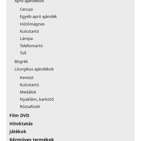
Apró ajándékok
Ceruza
Egyéb apró ajándék
Hűtőmágnes
Kulcstartó
Lámpa
Telefontartó
Toll
Bögrék
Liturgikus ajándékok
Kereszt
Kulcstartó
Medálok
Nyaklánc, karkötő
Rózsafüzér
Film DVD
Hitoktatás
Játékok
Kézműves termékek