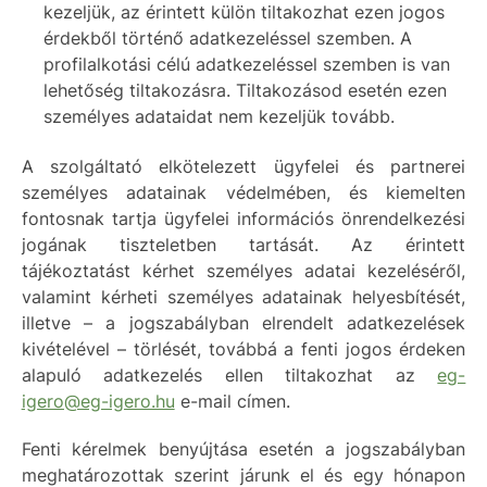
kezeljük, az érintett külön tiltakozhat ezen jogos
érdekből történő adatkezeléssel szemben. A
profilalkotási célú adatkezeléssel szemben is van
lehetőség tiltakozásra. Tiltakozásod esetén ezen
személyes adataidat nem kezeljük tovább.
A szolgáltató elkötelezett ügyfelei és partnerei
személyes adatainak védelmében, és kiemelten
fontosnak tartja ügyfelei információs önrendelkezési
jogának tiszteletben tartását. Az érintett
tájékoztatást kérhet személyes adatai kezeléséről,
valamint kérheti személyes adatainak helyesbítését,
illetve – a jogszabályban elrendelt adatkezelések
kivételével – törlését, továbbá a fenti jogos érdeken
alapuló adatkezelés ellen tiltakozhat az
eg-
igero@eg-igero.hu
e-mail címen.
Fenti kérelmek benyújtása esetén a jogszabályban
meghatározottak szerint járunk el és egy hónapon