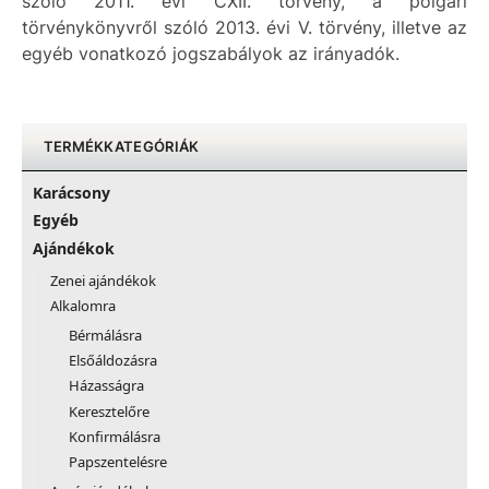
szóló 2011. évi CXII. törvény, a polgári
törvénykönyvről szóló 2013. évi V. törvény, illetve az
egyéb vonatkozó jogszabályok az irányadók.
TERMÉKKATEGÓRIÁK
Karácsony
Egyéb
Ajándékok
Zenei ajándékok
Alkalomra
Bérmálásra
Elsőáldozásra
Házasságra
Keresztelőre
Konfirmálásra
Papszentelésre