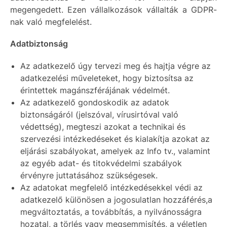
megengedett. Ezen vállalkozások vállalták a GDPR-
nak való megfelelést.
Adatbiztonság
Az adatkezelő úgy tervezi meg és hajtja végre az
adatkezelési műveleteket, hogy biztosítsa az
érintettek magánszférájának védelmét.
Az adatkezelő gondoskodik az adatok
biztonságáról (jelszóval, vírusirtóval való
védettség), megteszi azokat a technikai és
szervezési intézkedéseket és kialakítja azokat az
eljárási szabályokat, amelyek az Info tv., valamint
az egyéb adat- és titokvédelmi szabályok
érvényre juttatásához szükségesek.
Az adatokat megfelelő intézkedésekkel védi az
adatkezelő különösen a jogosulatlan hozzáférés,a
megváltoztatás, a továbbítás, a nyilvánosságra
hozatal, a törlés vagy megsemmisítés, a véletlen