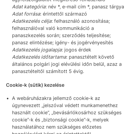
Adat kategória
: név *, e-mail cím *, panasz tárgya
Adat forrása
: érintettől származó
Adatkezelés célja
: felhasználó azonosítása;
felhasználóval való kommunikáció a
panaszkezelés során; szerződés teljesítése;
panasz elintézése; igény- és jogérvényesítés
Adatkezelés jogalapja
: jogos érdek
Adatkezelés időtartama
: panasztételt követő
általános polgári jogi elévülési időn belül, azaz a
panasztételtől számított 5 évig.
Cookie-k (sütik) kezelése
A webáruházakra jellemző cookie-k az
úgynevezett „jelszóval védett munkamenethez
használt cookie”, „bevásárlókosárhoz szükséges
cookie”-k és „biztonsági cookie”-k, melyek
használatához nem szükséges előzetes
hozzájárulást kérni az érintettektől.