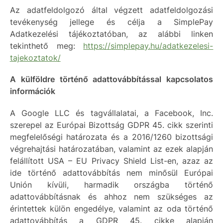
Az adatfeldolgozó által végzett adatfeldolgozási
tevékenység jellege és célja a SimplePay
Adatkezelési tájékoztatóban, az alábbi linken
tekinthető meg:
https://simplepay.hu/adatkezelesi-
tajekoztatok/
A külföldre történő adattovábbítással kapcsolatos
információk
A Google LLC és tagvállalatai, a Facebook, Inc.
szerepel az Európai Bizottság GDPR 45. cikk szerinti
megfelelőségi határozata és a 2016/1260 bizottsági
végrehajtási határozatában, valamint az ezek alapján
felállított USA – EU Privacy Shield List-en, azaz az
ide történő adattovábbítás nem minősül Európai
Unión kívüli, harmadik országba történő
adattovábbításnak és ahhoz nem szükséges az
érintettek külön engedélye, valamint az oda történő
adattovábbítás a GDPR 45. cikke alapján