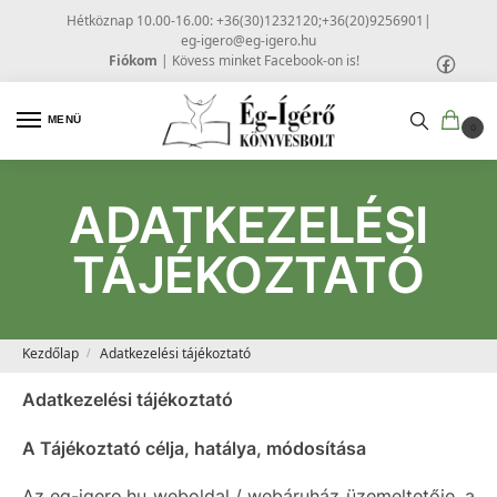
Hétköznap 10.00-16.00: +36(30)1232120;+36(20)9256901
|
eg-igero@eg-igero.hu
Fiókom
|
Kövess minket Facebook-on is!
MENÜ
0
ADATKEZELÉSI
TÁJÉKOZTATÓ
Kezdőlap
Adatkezelési tájékoztató
/
Adatkezelési tájékoztató
A Tájékoztató célja, hatálya, módosítása
Az eg-igero.hu weboldal / webáruház üzemeltetője, a