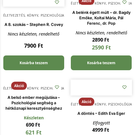
Akció
ÉLETVEZETÉS
,
KÖNYV
,
PSZICHOLÓGIA
A belénk égett múlt – dr. Bagdy
ÉLETVEZETÉS
,
KÖNYV
,
PSZICHOLÓGIA
Emőke, Koltai Mária, Pál
Ferenc, dr. Pop
A 8. szokás – Stephen R. Covey
Nincs készleten, rendelhető
Nincs készleten, rendelhető
2890
Ft
7900
Ft
2590
Ft
Kosárba teszem
Kosárba teszem
Akció
ÉLETVEZETÉS
,
KÖNYV
,
PSZICHOLÓGIA
A belső ember megújulása –
Akció
Pszichológiai segítség a
ÉLETVEZETÉS
,
KÖNYV
,
PSZICHOLÓGIA
hétköznapi keresztyénséghez
A döntés – Edith Eva Eger
Készleten
Elfogyott
690
Ft
4999
Ft
621
Ft