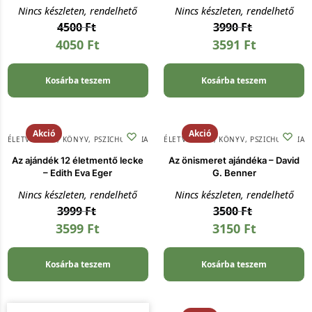
Nincs készleten, rendelhető
Nincs készleten, rendelhető
4500
Ft
3990
Ft
4050
Ft
3591
Ft
Kosárba teszem
Kosárba teszem
Akció
Akció
ÉLETVEZETÉS
,
KÖNYV
,
PSZICHOLÓGIA
ÉLETVEZETÉS
,
KÖNYV
,
PSZICHOLÓGIA
Az ajándék 12 életmentő lecke
Az önismeret ajándéka – David
– Edith Eva Eger
G. Benner
Nincs készleten, rendelhető
Nincs készleten, rendelhető
3999
Ft
3500
Ft
3599
Ft
3150
Ft
Kosárba teszem
Kosárba teszem