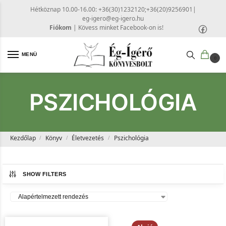
Hétköznap 10.00-16.00: +36(30)1232120;+36(20)9256901
|
eg-igero@eg-igero.hu
Fiókom
|
Kövess minket Facebook-on is!
MENÜ
0
PSZICHOLÓGIA
Kezdőlap
Könyv
Életvezetés
Pszichológia
/
/
/
SHOW FILTERS