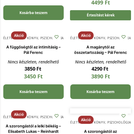
4499
Ft
Kosárba teszem
Értesítést kérek
Akció
Akció
ÉLETVEZETÉS
,
KÖNYV
,
PSZICHOLÓGIA
ÉLETVEZETÉS
,
KÖNYV
,
PSZICHOLÓGIA
A függőségtől az intimitásig –
A magánytól az
Pál Ferenc
összetartozásig – Pál Ferenc
Nincs készleten, rendelhető
Nincs készleten, rendelhető
3850
Ft
4290
Ft
3450
Ft
3890
Ft
Kosárba teszem
Kosárba teszem
Akció
ÉLETVEZETÉS
,
KÖNYV
,
PSZICHOLÓGIA
Akció
ÉLETVEZETÉS
,
KÖNYV
,
PSZICHOLÓGIA
A szorongástól a lelki békéig –
Elisabeth Lukas – Reinhardt
A szorongástól az