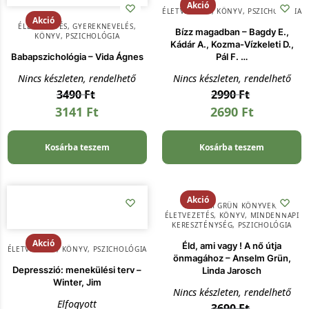
Akció
ÉLETVEZETÉS
,
KÖNYV
,
PSZICHOLÓGIA
Akció
ÉLETVEZETÉS
,
GYEREKNEVELÉS
,
Bízz magadban – Bagdy E.,
KÖNYV
,
PSZICHOLÓGIA
Kádár A., Kozma-Vízkeleti D.,
Babapszichológia – Vida Ágnes
Pál F. …
Nincs készleten, rendelhető
Nincs készleten, rendelhető
3490
Ft
2990
Ft
3141
Ft
2690
Ft
Kosárba teszem
Kosárba teszem
Akció
ANSELM GRÜN KÖNYVEK
,
ÉLETVEZETÉS
,
KÖNYV
,
MINDENNAPI
KERESZTÉNYSÉG
,
PSZICHOLÓGIA
Akció
Éld, ami vagy ! A nő útja
ÉLETVEZETÉS
,
KÖNYV
,
PSZICHOLÓGIA
önmagához – Anselm Grün,
Depresszió: menekülési terv –
Linda Jarosch
Winter, Jim
Nincs készleten, rendelhető
Elfogyott
3690
Ft