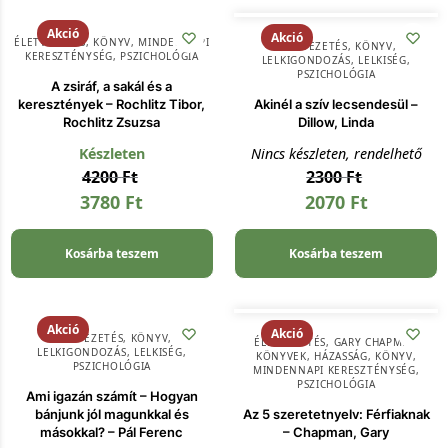
Akció
Akció
ÉLETVEZETÉS
,
KÖNYV
,
MINDENNAPI
ÉLETVEZETÉS
,
KÖNYV
,
KERESZTÉNYSÉG
,
PSZICHOLÓGIA
LELKIGONDOZÁS
,
LELKISÉG
,
PSZICHOLÓGIA
A zsiráf, a sakál és a
keresztények – Rochlitz Tibor,
Akinél a szív lecsendesül –
Rochlitz Zsuzsa
Dillow, Linda
Készleten
Nincs készleten, rendelhető
4200
Ft
2300
Ft
3780
Ft
2070
Ft
Kosárba teszem
Kosárba teszem
Akció
Akció
ÉLETVEZETÉS
,
KÖNYV
,
ÉLETVEZETÉS
,
GARY CHAPMAN
LELKIGONDOZÁS
,
LELKISÉG
,
KÖNYVEK
,
HÁZASSÁG
,
KÖNYV
,
PSZICHOLÓGIA
MINDENNAPI KERESZTÉNYSÉG
,
PSZICHOLÓGIA
Ami igazán számít – Hogyan
bánjunk jól magunkkal és
Az 5 szeretetnyelv: Férfiaknak
másokkal? – Pál Ferenc
– Chapman, Gary