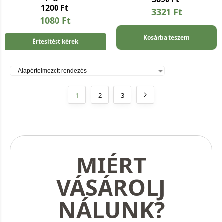
1200
Ft
3321
Ft
1080
Ft
Kosárba teszem
Értesítést kérek
1
2
3
MIÉRT
VÁSÁROLJ
NÁLUNK?