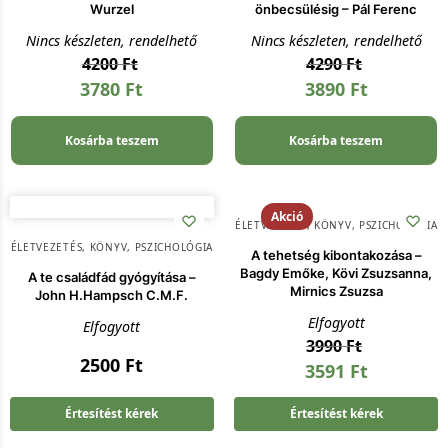
Wurzel
önbecsülésig – Pál Ferenc
Nincs készleten, rendelhető
Nincs készleten, rendelhető
4200
Ft
4290
Ft
3780
Ft
3890
Ft
Kosárba teszem
Kosárba teszem
Akció
ÉLETVEZETÉS
,
KÖNYV
,
PSZICHOLÓGIA
ÉLETVEZETÉS
,
KÖNYV
,
PSZICHOLÓGIA
A tehetség kibontakozása –
Bagdy Emőke, Kövi Zsuzsanna,
A te családfád gyógyítása –
Mirnics Zsuzsa
John H.Hampsch C.M.F.
Elfogyott
Elfogyott
3990
Ft
2500
Ft
3591
Ft
Értesítést kérek
Értesítést kérek