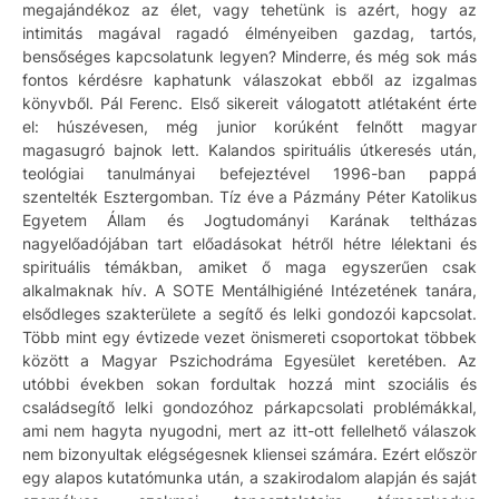
megajándékoz az élet, vagy tehetünk is azért, hogy az
intimitás magával ragadó élményeiben gazdag, tartós,
bensőséges kapcsolatunk legyen? Minderre, és még sok más
fontos kérdésre kaphatunk válaszokat ebből az izgalmas
könyvből. Pál Ferenc. Első sikereit válogatott atlétaként érte
el: húszévesen, még junior korúként felnőtt magyar
magasugró bajnok lett. Kalandos spirituális útkeresés után,
teológiai tanulmányai befejeztével 1996-ban pappá
szentelték Esztergomban. Tíz éve a Pázmány Péter Katolikus
Egyetem Állam és Jogtudományi Karának teltházas
nagyelőadójában tart előadásokat hétről hétre lélektani és
spirituális témákban, amiket ő maga egyszerűen csak
alkalmaknak hív. A SOTE Mentálhigiéné Intézetének tanára,
elsődleges szakterülete a segítő és lelki gondozói kapcsolat.
Több mint egy évtizede vezet önismereti csoportokat többek
között a Magyar Pszichodráma Egyesület keretében. Az
utóbbi években sokan fordultak hozzá mint szociális és
családsegítő lelki gondozóhoz párkapcsolati problémákkal,
ami nem hagyta nyugodni, mert az itt-ott fellelhető válaszok
nem bizonyultak elégségesnek kliensei számára. Ezért először
egy alapos kutatómunka után, a szakirodalom alapján és saját