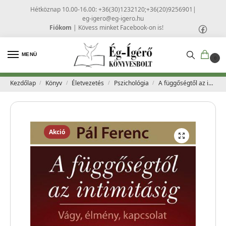
Hétköznap 10.00-16.00: +36(30)1232120;+36(20)9256901
|
eg-igero@eg-igero.hu
Fiókom
|
Kövess minket Facebook-on is!
MENÜ
0
Kezdőlap
Könyv
Életvezetés
Pszichológia
A függőségtől az intimitásig – Pál Ferenc
/
/
/
/
Akció