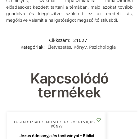
személyes, szakmai tapasztalataira támaszkodva
előadásokat kezdett tartani a témában, majd azokat tovább
gondolva és kiegészítve született ez az eredeti írás,
megőrizve valamit a hallgatóságot megszólító stílusból.
Cikkszám:
21627
Kategóriák:
Életvezetés
,
Könyv
,
Pszichológia
Kapcsolódó
termékek
FOGLALKOZTATÓK, KIFESTŐK
,
GYERMEK ÉS IFJÚSÁG
,
KÖNYV
Jézus édesanyja és tanítványai – Bibliai