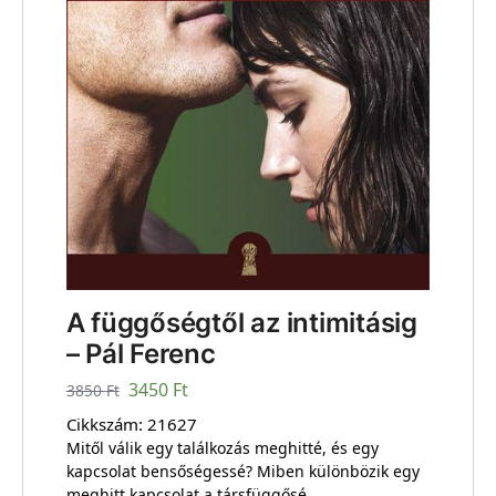
A függőségtől az intimitásig
– Pál Ferenc
3450
Ft
3850
Ft
Cikkszám:
21627
Mitől válik egy találkozás meghitté, és egy
kapcsolat bensőségessé? Miben különbözik egy
meghitt kapcsolat a társfüggősé …