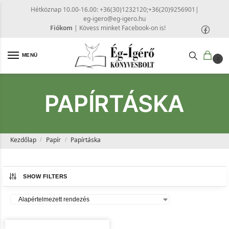
Hétköznap 10.00-16.00: +36(30)1232120;+36(20)9256901
|
eg-igero@eg-igero.hu
Fiókom
|
Kövess minket Facebook-on is!
MENÜ
0
PAPÍRTÁSKA
Kezdőlap
Papír
Papírtáska
/
/
SHOW FILTERS