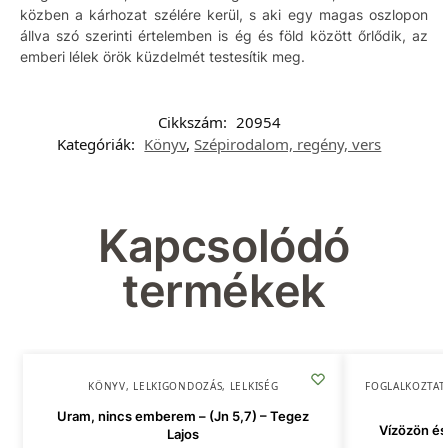
közben a kárhozat szélére kerül, s aki egy magas oszlopon
állva szó szerinti értelemben is ég és föld között őrlődik, az
emberi lélek örök küzdelmét testesítik meg.
Cikkszám:
20954
Kategóriák:
Könyv
,
Szépirodalom, regény, vers
Kapcsolódó
termékek
KÖNYV
,
LELKIGONDOZÁS
,
LELKISÉG
FOGLALKOZTAT
Uram, nincs emberem – (Jn 5,7) – Tegez
Vízözön és 
Lajos