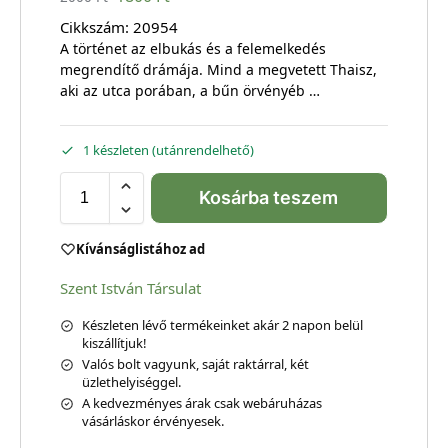
Cikkszám:
20954
A történet az elbukás és a felemelkedés
megrendítő drámája. Mind a megvetett Thaisz,
aki az utca porában, a bűn örvényéb …
1 készleten (utánrendelhető)
Kosárba teszem
Kívánságlistához ad
Szent István Társulat
Készleten lévő termékeinket akár 2 napon belül
kiszállítjuk!
Valós bolt vagyunk, saját raktárral, két
üzlethelyiséggel.
A kedvezményes árak csak webáruházas
vásárláskor érvényesek.