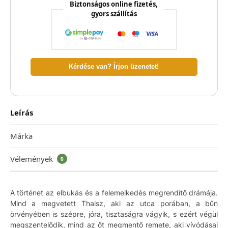
Biztonságos online fizetés,
gyors szállítás
Kérdése van? Írjon üzenetet!
Leírás
Márka
Vélemények
0
A történet az elbukás és a felemelkedés megrendítő drámája.
Mind a megvetett Thaisz, aki az utca porában, a bűn
örvényében is szépre, jóra, tisztaságra vágyik, s ezért végül
megszentelődik, mind az őt megmentő remete, aki vívódásai