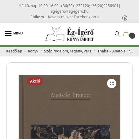
Hétköznap 10.00-16.00: +36(30)1232120;+36(20)9256901
|
eg-igero@eg-igero.hu
Fiókom
|
Kövess minket Facebook-on is!
MENÜ
0
Kezdőlap
Könyv
Szépirodalom, regény, vers
Thaisz – Anatole France
/
/
/
Akció