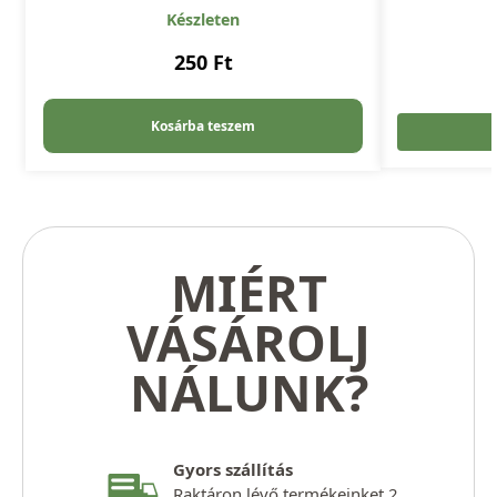
Készleten
250
Ft
Kosárba teszem
MIÉRT
VÁSÁROLJ
NÁLUNK?
Gyors szállítás
Raktáron lévő termékeinket 2