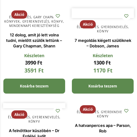
Akció
ÉLETVEZETÉS
,
GARY CHAPMAN
KÖNYVEK
,
GYEREKNEVELÉS
,
KÖNYV
,
Akció
MINDENNAPI KERESZTÉNYSÉG
ÉLETVEZETÉS
,
GYEREKNEVELÉS
,
KÖNYV
12 dolog, amit jó lett volna
tudni, mielőtt szülők lettünk –
7 megoldás kiégett szülőknek
Gary Chapman, Shann
– Dobson, James
Készleten
Készleten
3990
Ft
1300
Ft
3591
Ft
1170
Ft
Kosárba teszem
Kosárba teszem
Akció
ÉLETVEZETÉS
,
GYEREKNEVELÉS
,
Akció
KÖNYV
ÉLETVEZETÉS
,
GYEREKNEVELÉS
,
KÖNYV
A hatvanperces apa – Parson,
A felnőttkor küszöbén – Dr
Rob
Erdélyi Judit