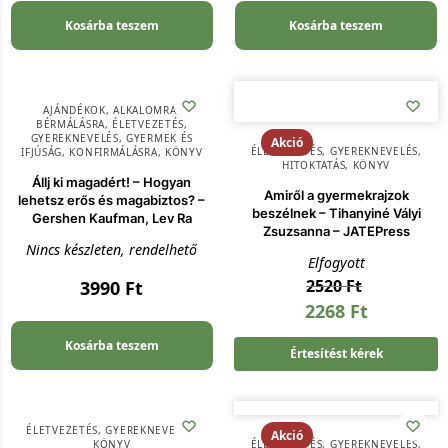
Kosárba teszem
Kosárba teszem
AJÁNDÉKOK
,
ALKALOMRA
,
BÉRMÁLÁSRA
,
ÉLETVEZETÉS
,
GYEREKNEVELÉS
,
GYERMEK ÉS
Akció
ÉLETVEZETÉS
,
GYEREKNEVELÉS
,
IFJÚSÁG
,
KONFIRMÁLÁSRA
,
KÖNYV
HITOKTATÁS
,
KÖNYV
Állj ki magadért! – Hogyan
Amiről a gyermekrajzok
lehetsz erős és magabiztos? –
beszélnek – Tihanyiné Vályi
Gershen Kaufman, Lev Ra
Zsuzsanna – JATEPress
Nincs készleten, rendelhető
Elfogyott
2520
Ft
3990
Ft
2268
Ft
Kosárba teszem
Értesítést kérek
ÉLETVEZETÉS
,
GYEREKNEVELÉS
,
Akció
KÖNYV
ÉLETVEZETÉS
,
GYEREKNEVELÉS
,