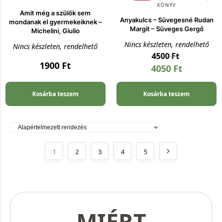
KÖNYV
Amit még a szülők sem
Anyakulcs – Süvegesné Rudan
mondanak el gyermekeiknek –
Margit – Süveges Gergő
Michelini, Giulio
Nincs készleten, rendelhető
Nincs készleten, rendelhető
4500
Ft
1900
Ft
4050
Ft
Kosárba teszem
Kosárba teszem
1
2
3
4
5
MIÉRT