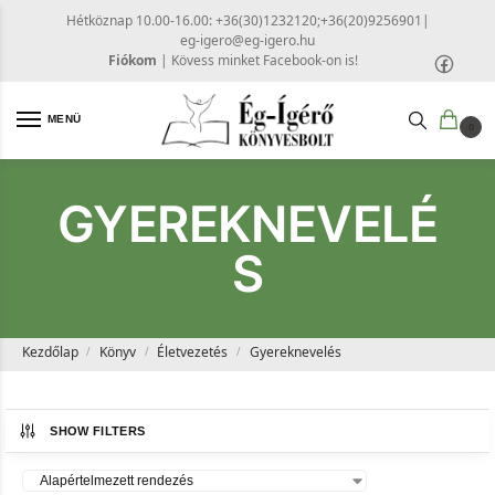
Hétköznap 10.00-16.00: +36(30)1232120;+36(20)9256901
|
eg-igero@eg-igero.hu
Fiókom
|
Kövess minket Facebook-on is!
MENÜ
0
GYEREKNEVELÉ
S
Kezdőlap
Könyv
Életvezetés
Gyereknevelés
/
/
/
SHOW FILTERS