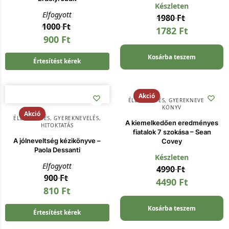
Készleten
Elfogyott
1980
Ft
1000
Ft
1782
Ft
900
Ft
Kosárba teszem
Értesítést kérek
Akció
ÉLETVEZETÉS
,
GYEREKNEVELÉS
,
KÖNYV
Akció
ÉLETVEZETÉS
,
GYEREKNEVELÉS
,
A kiemelkedően eredményes
HITOKTATÁS
fiatalok 7 szokása – Sean
A jólneveltség kézikönyve –
Covey
Paola Dessanti
Készleten
Elfogyott
4990
Ft
900
Ft
4490
Ft
810
Ft
Kosárba teszem
Értesítést kérek