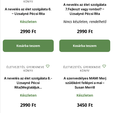
KÖNYV
A nevelés az élet szolgálata
A nevelés az élet szolgálata 6.
7.Fejleszt vagy rombol? –
– Uzsalyné Pécsi Rita
Uzsalyné Pécsi Rita
Készleten
Nincs készleten, rendelhető
2990
Ft
2990
Ft
Kosárba teszem
Kosárba teszem
ÉLETVEZETÉS
,
GYEREKNEVELÉS
,
ÉLETVEZETÉS
,
GYEREKNEVELÉS
,
KÖNYV
KÖNYV
A nevelés az élet szolgálata 8.-
A szenvedélyes MAMI Merj
Uzsayné Pécsi
szülőként fellépni a mai –
Rita(Megtaláljuk…
Susan Merrill
Készleten
Készleten
2990
Ft
3450
Ft