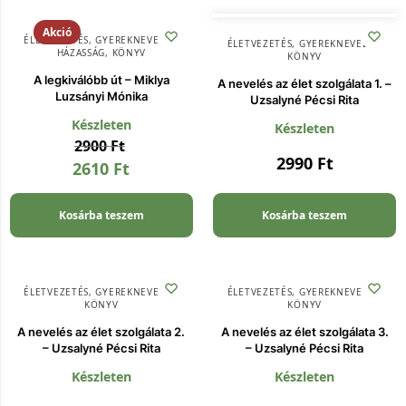
Akció
ÉLETVEZETÉS
,
GYEREKNEVELÉS
,
ÉLETVEZETÉS
,
GYEREKNEVELÉS
,
HÁZASSÁG
,
KÖNYV
KÖNYV
A legkiválóbb út – Miklya
A nevelés az élet szolgálata 1. –
Luzsányi Mónika
Uzsalyné Pécsi Rita
Készleten
Készleten
2900
Ft
2990
Ft
2610
Ft
Kosárba teszem
Kosárba teszem
ÉLETVEZETÉS
,
GYEREKNEVELÉS
,
ÉLETVEZETÉS
,
GYEREKNEVELÉS
,
KÖNYV
KÖNYV
A nevelés az élet szolgálata 2.
A nevelés az élet szolgálata 3.
– Uzsalyné Pécsi Rita
– Uzsalyné Pécsi Rita
Készleten
Készleten