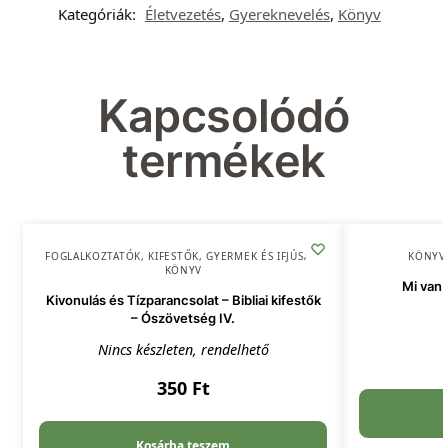
Kategóriák:
Életvezetés
,
Gyereknevelés
,
Könyv
Kapcsolódó
termékek
FOGLALKOZTATÓK, KIFESTŐK
,
GYERMEK ÉS IFJÚSÁG
,
KÖNYV
KÖNYV
Mi van 
Kivonulás és Tízparancsolat – Bibliai kifestők
– Ószövetség IV.
Nincs készleten, rendelhető
350
Ft
Kosárba teszem