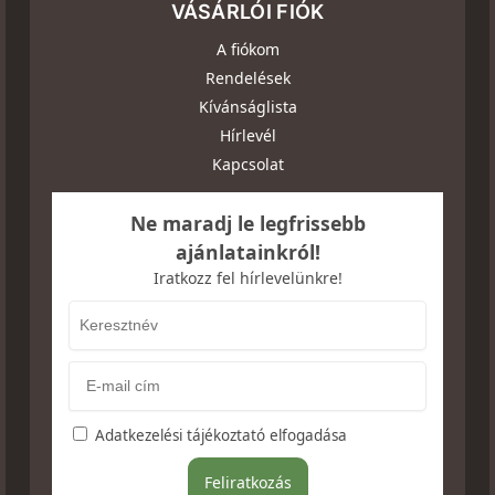
VÁSÁRLÓI FIÓK
A fiókom
Rendelések
Kívánságlista
Hírlevél
Kapcsolat
Ne maradj le legfrissebb
ajánlatainkról!
Iratkozz fel hírlevelünkre!
Adatkezelési tájékoztató elfogadása