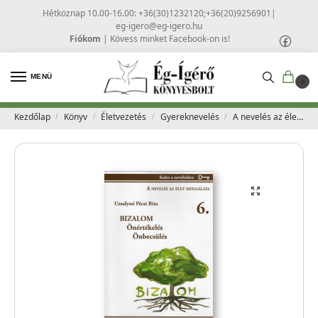
Hétköznap 10.00-16.00: +36(30)1232120;+36(20)9256901
|
eg-igero@eg-igero.hu
Fiókom
|
Kövess minket Facebook-on is!
MENÜ
0
Kezdőlap
Könyv
Életvezetés
Gyereknevelés
A nevelés az élet szolgálata 6. – Uzsalyné Pécsi Rita
/
/
/
/