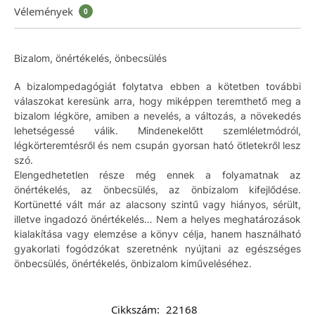
Vélemények
0
Bizalom, önértékelés, önbecsülés
A bizalompedagógiát folytatva ebben a kötetben további
válaszokat keresünk arra, hogy miképpen teremthető meg a
bizalom légköre, amiben a nevelés, a változás, a növekedés
lehetségessé válik. Mindenekelőtt szemléletmódról,
légkörteremtésről és nem csupán gyorsan ható ötletekről lesz
szó.
Elengedhetetlen része még ennek a folyamatnak az
önértékelés, az önbecsülés, az önbizalom kifejlődése.
Kortünetté vált már az alacsony szintű vagy hiányos, sérült,
illetve ingadozó önértékelés… Nem a helyes meghatározások
kialakítása vagy elemzése a könyv célja, hanem használható
gyakorlati fogódzókat szeretnénk nyújtani az egészséges
önbecsülés, önértékelés, önbizalom kiműveléséhez.
Cikkszám:
22168