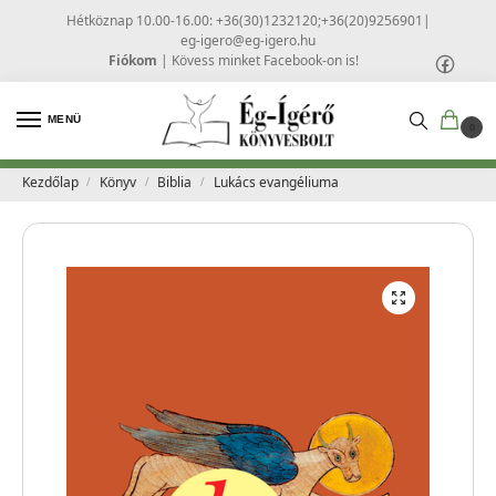
Hétköznap 10.00-16.00: +36(30)1232120;+36(20)9256901
|
eg-igero@eg-igero.hu
Fiókom
|
Kövess minket Facebook-on is!
MENÜ
0
Kezdőlap
Könyv
Biblia
Lukács evangéliuma
/
/
/