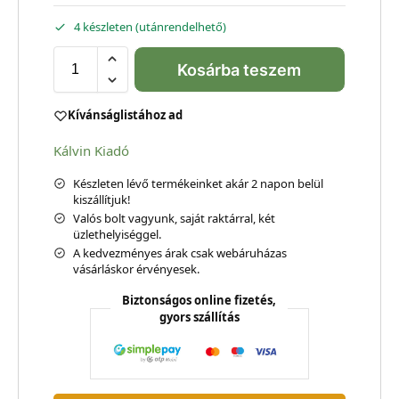
4 készleten (utánrendelhető)
Kosárba teszem
Kívánságlistához ad
Kálvin Kiadó
Készleten lévő termékeinket akár 2 napon belül
kiszállítjuk!
Valós bolt vagyunk, saját raktárral, két
üzlethelyiséggel.
A kedvezményes árak csak webáruházas
vásárláskor érvényesek.
Biztonságos online fizetés,
gyors szállítás