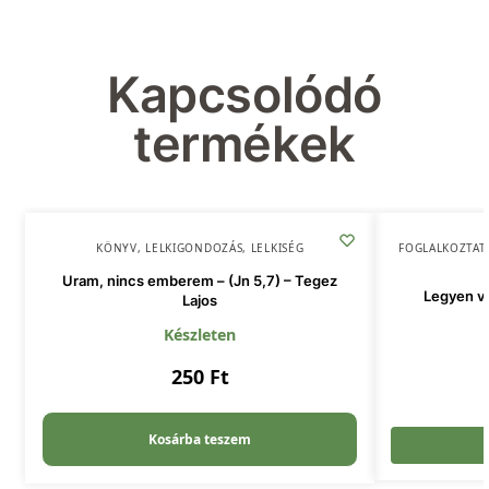
Kapcsolódó
termékek
KÖNYV
,
LELKIGONDOZÁS
,
LELKISÉG
FOGLALKOZTAT
Uram, nincs emberem – (Jn 5,7) – Tegez
Legyen vil
Lajos
Készleten
250
Ft
Kosárba teszem