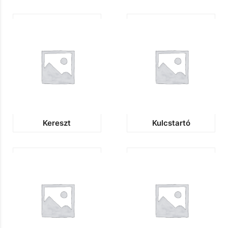
Kereszt
Kulcstartó