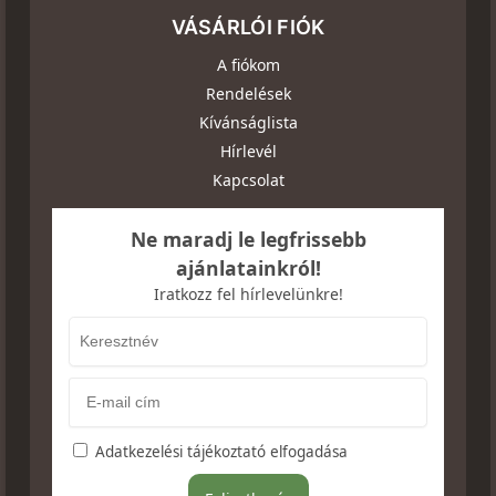
VÁSÁRLÓI FIÓK
A fiókom
Rendelések
Kívánságlista
Hírlevél
Kapcsolat
Ne maradj le legfrissebb
ajánlatainkról!
Iratkozz fel hírlevelünkre!
Adatkezelési tájékoztató elfogadása