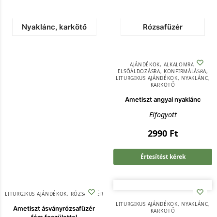
Nyaklánc, karkötő
Rózsafüzér
AJÁNDÉKOK
,
ALKALOMRA
,
ELSŐÁLDOZÁSRA
,
KONFIRMÁLÁSRA
,
LITURGIKUS AJÁNDÉKOK
,
NYAKLÁNC,
KARKÖTŐ
Ametiszt angyal nyaklánc
Elfogyott
2990
Ft
Értesítést kérek
LITURGIKUS AJÁNDÉKOK
,
RÓZSAFÜZÉR
LITURGIKUS AJÁNDÉKOK
,
NYAKLÁNC,
Ametiszt ásványrózsafüzér
KARKÖTŐ
fém feszülettel