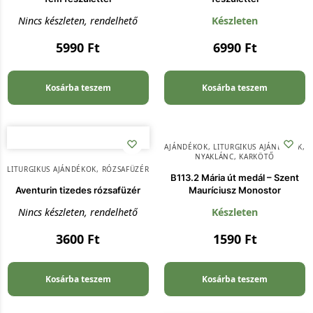
Nincs készleten, rendelhető
Készleten
5990
Ft
6990
Ft
Kosárba teszem
Kosárba teszem
AJÁNDÉKOK
,
LITURGIKUS AJÁNDÉKOK
,
NYAKLÁNC, KARKÖTŐ
LITURGIKUS AJÁNDÉKOK
,
RÓZSAFÜZÉR
B113.2 Mária út medál – Szent
Aventurin tizedes rózsafüzér
Mauríciusz Monostor
Nincs készleten, rendelhető
Készleten
3600
Ft
1590
Ft
Kosárba teszem
Kosárba teszem