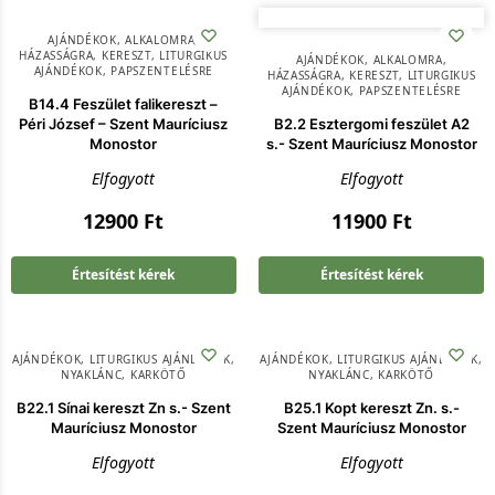
AJÁNDÉKOK
,
ALKALOMRA
,
HÁZASSÁGRA
,
KERESZT
,
LITURGIKUS
AJÁNDÉKOK
,
ALKALOMRA
,
AJÁNDÉKOK
,
PAPSZENTELÉSRE
HÁZASSÁGRA
,
KERESZT
,
LITURGIKUS
AJÁNDÉKOK
,
PAPSZENTELÉSRE
B14.4 Feszület falikereszt –
Péri József – Szent Mauríciusz
B2.2 Esztergomi feszület A2
Monostor
s.- Szent Mauríciusz Monostor
Elfogyott
Elfogyott
12900
Ft
11900
Ft
Értesítést kérek
Értesítést kérek
AJÁNDÉKOK
,
LITURGIKUS AJÁNDÉKOK
,
AJÁNDÉKOK
,
LITURGIKUS AJÁNDÉKOK
,
NYAKLÁNC, KARKÖTŐ
NYAKLÁNC, KARKÖTŐ
B22.1 Sínai kereszt Zn s.- Szent
B25.1 Kopt kereszt Zn. s.-
Mauríciusz Monostor
Szent Mauríciusz Monostor
Elfogyott
Elfogyott