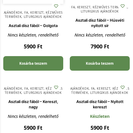
FA
,
KERESZT
,
KÉZMŰVES TERMÉKEK
,
LITURGIKUS AJÁNDÉKOK
AJÁNDÉKOK
,
FA
,
KERESZT
,
KÉZMŰVES
TERMÉKEK
,
LITURGIKUS AJÁNDÉKOK
Asztali dísz fából – Húsvéti
Asztali dísz fából – Golgota
nyitott sír
Nincs készleten, rendelhető
Nincs készleten, rendelhető
5900
Ft
7900
Ft
Kosárba teszem
Kosárba teszem
AJÁNDÉKOK
,
FA
,
KERESZT
,
KÉZMŰVES
AJÁNDÉKOK
,
FA
,
KERESZT
,
KÉZMŰVES
TERMÉKEK
,
LITURGIKUS AJÁNDÉKOK
TERMÉKEK
,
LITURGIKUS AJÁNDÉKOK
Asztali dísz fából – Kereszt,
Asztali dísz fából – Nyitott
nagy
kereszt
Nincs készleten, rendelhető
Készleten
5900
Ft
5900
Ft