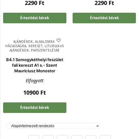
2290
Ft
2290
Ft
Értesítést kérek
Értesítést kérek
AJÁNDÉKOK
,
ALKALOMRA
,
HÁZASSÁGRA
,
KERESZT
,
LITURGIKUS
AJÁNDÉKOK
,
PAPSZENTELÉSRE
B4.1 Somogykéthelyi feszület
fali kereszt A1 s.- Szent
Mauríciusz Monostor
Elfogyott
10900
Ft
Értesítést kérek