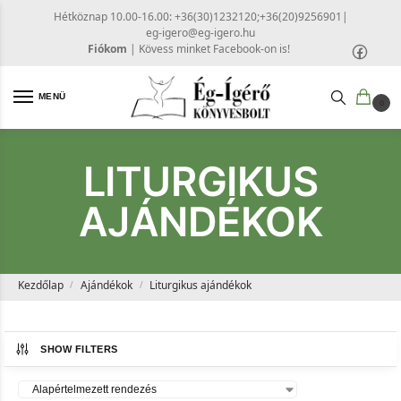
Hétköznap 10.00-16.00: +36(30)1232120;+36(20)9256901
|
eg-igero@eg-igero.hu
Fiókom
|
Kövess minket Facebook-on is!
MENÜ
0
LITURGIKUS
AJÁNDÉKOK
Kezdőlap
Ajándékok
Liturgikus ajándékok
/
/
SHOW FILTERS