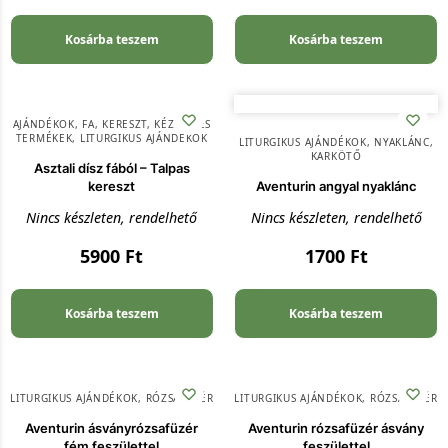
Kosárba teszem
Kosárba teszem
AJÁNDÉKOK
,
FA
,
KERESZT
,
KÉZMŰVES
TERMÉKEK
,
LITURGIKUS AJÁNDÉKOK
LITURGIKUS AJÁNDÉKOK
,
NYAKLÁNC,
KARKÖTŐ
Asztali dísz fából – Talpas
kereszt
Aventurin angyal nyaklánc
Nincs készleten, rendelhető
Nincs készleten, rendelhető
5900
Ft
1700
Ft
Kosárba teszem
Kosárba teszem
LITURGIKUS AJÁNDÉKOK
,
RÓZSAFÜZÉR
LITURGIKUS AJÁNDÉKOK
,
RÓZSAFÜZÉR
Aventurin ásványrózsafüzér
Aventurin rózsafüzér ásvány
fém feszülettel
feszülettel