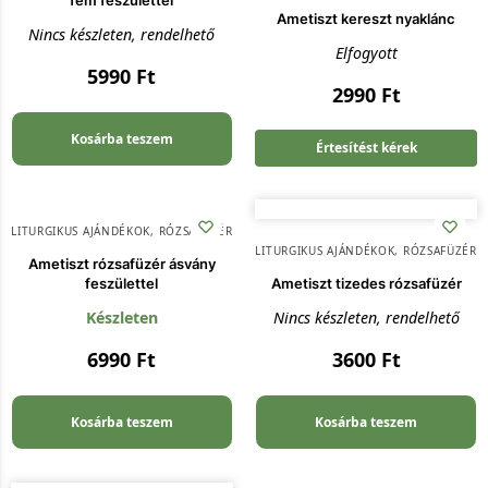
Ametiszt kereszt nyaklánc
Nincs készleten, rendelhető
Elfogyott
5990
Ft
2990
Ft
Kosárba teszem
Értesítést kérek
LITURGIKUS AJÁNDÉKOK
,
RÓZSAFÜZÉR
LITURGIKUS AJÁNDÉKOK
,
RÓZSAFÜZÉR
Ametiszt rózsafüzér ásvány
feszülettel
Ametiszt tizedes rózsafüzér
Készleten
Nincs készleten, rendelhető
6990
Ft
3600
Ft
Kosárba teszem
Kosárba teszem