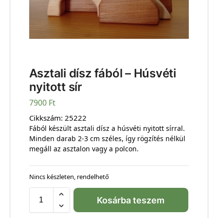
Asztali dísz fából – Húsvéti
nyitott sír
7900
Ft
Cikkszám:
25222
Fából készült asztali dísz a húsvéti nyitott sírral.
Minden darab 2-3 cm széles, így rögzítés nélkül
megáll az asztalon vagy a polcon.
Nincs készleten, rendelhető
Kosárba teszem