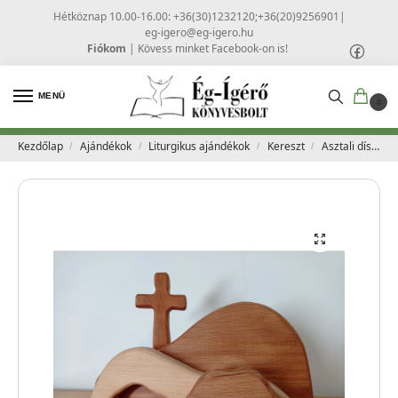
Hétköznap 10.00-16.00: +36(30)1232120;+36(20)9256901
|
eg-igero@eg-igero.hu
Fiókom
|
Kövess minket Facebook-on is!
MENÜ
0
Kezdőlap
Ajándékok
Liturgikus ajándékok
Kereszt
Asztali dísz fából – Húsvéti nyitott sír
/
/
/
/