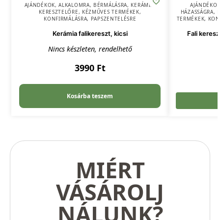
AJÁNDÉKOK
,
ALKALOMRA
,
BÉRMÁLÁSRA
,
KERÁMIA
,
AJÁNDÉKO
KERESZTELŐRE
,
KÉZMŰVES TERMÉKEK
,
HÁZASSÁGRA
,
KONFIRMÁLÁSRA
,
PAPSZENTELÉSRE
TERMÉKEK
,
KON
Kerámia falikereszt, kicsi
Fali keres
Nincs készleten, rendelhető
3990
Ft
Kosárba teszem
MIÉRT
VÁSÁROLJ
NÁLUNK?