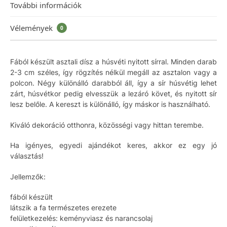
További információk
Vélemények
0
Fából készült asztali dísz a húsvéti nyitott sírral. Minden darab
2-3 cm széles, így rögzítés nélkül megáll az asztalon vagy a
polcon. Négy különálló darabból áll, így a sír húsvétig lehet
zárt, húsvétkor pedig elvesszük a lezáró követ, és nyitott sír
lesz belőle. A kereszt is különálló, így máskor is használható.
Kiváló dekoráció otthonra, közösségi vagy hittan terembe.
Ha igényes, egyedi ajándékot keres, akkor ez egy jó
választás!
Jellemzők:
fából készült
látszik a fa természetes erezete
felületkezelés: keményviasz és narancsolaj