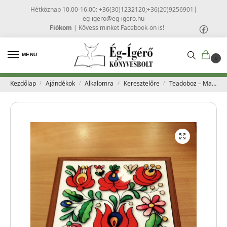
Hétköznap 10.00-16.00: +36(30)1232120;+36(20)9256901
|
eg-igero@eg-igero.hu
Fiókom
|
Kövess minket Facebook-on is!
MENÜ
0
Kezdőlap
Ajándékok
Alkalomra
Keresztelőre
Teadoboz – Matyó minta
/
/
/
/