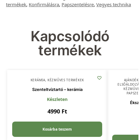
termékek
,
Konfirmálásra
,
Papszentelésre
,
Vegyes technika
Kapcsolódó
termékek
KERÁMIA
,
KÉZMŰVES TERMÉKEK
AJÁNDÉK
ELSŐÁLDOZÁ
KÉZMŰVE
Szenteltvíztartó – kerámia
PAPSZE
Készleten
Éksz
4990
Ft
Kosárba teszem