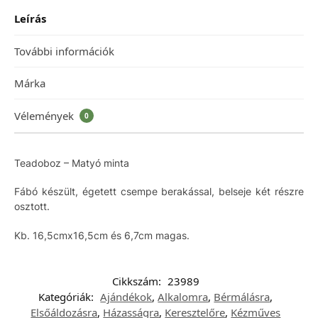
Leírás
További információk
Márka
Vélemények
0
Teadoboz – Matyó minta
Fábó készült, égetett csempe berakással, belseje két részre
osztott.
Kb. 16,5cmx16,5cm és 6,7cm magas.
Cikkszám:
23989
Kategóriák:
Ajándékok
,
Alkalomra
,
Bérmálásra
,
Elsőáldozásra
,
Házasságra
,
Keresztelőre
,
Kézműves