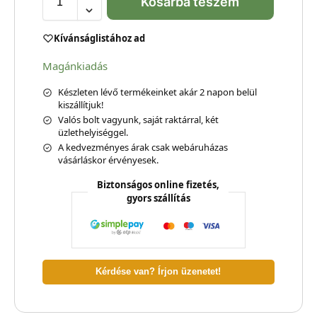
Kosárba teszem
Kívánságlistához ad
Magánkiadás
Készleten lévő termékeinket akár 2 napon belül
kiszállítjuk!
Valós bolt vagyunk, saját raktárral, két
üzlethelyiséggel.
A kedvezményes árak csak webáruházas
vásárláskor érvényesek.
Biztonságos online fizetés,
gyors szállítás
Kérdése van? Írjon üzenetet!