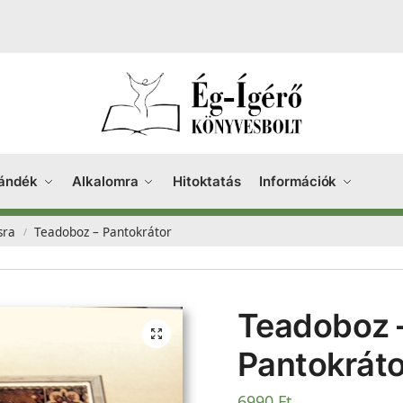
ándék
Alkalomra
Hitoktatás
Információk
sra
Teadoboz – Pantokrátor
/
Teadoboz 
Pantokráto
6990
Ft