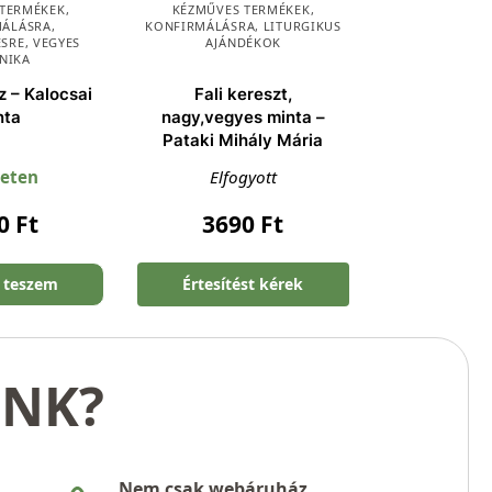
 TERMÉKEK
,
KÉZMŰVES TERMÉKEK
,
MÁLÁSRA
,
KONFIRMÁLÁSRA
,
LITURGIKUS
ÉSRE
,
VEGYES
AJÁNDÉKOK
NIKA
 – Kalocsai
Fali kereszt,
nta
nagy,vegyes minta –
Pataki Mihály Mária
leten
Elfogyott
90
Ft
3690
Ft
 teszem
Értesítést kérek
UNK?
Nem csak webáruház