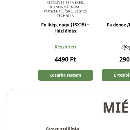
KÉZMŰVES TERMÉKEK
,
KONFIRMÁLÁSRA
,
PAPSZENTELÉSRE
,
VEGYES
TECHNIKA
Falikép, nagy (15X15) –
Fa doboz 
Házi áldás
Készleten
Elfo
4490
Ft
29
Kosárba teszem
Értesít
MIÉ
Gyors szállítás