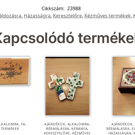
Cikkszám:
23988
áldozásra
,
Házasságra
,
Keresztelőre
,
Kézműves termékek
,
Kapcsolódó terméke
LKALOMRA
,
FA
,
AJÁNDÉKOK
,
ALKALOMRA
,
AJÁNDÉKOK
,
 TERMÉKEK
BÉRMÁLÁSRA
,
KERÁMIA
,
BÉRMÁLÁSRA
,
E
KERESZTELŐRE
,
KÉZMŰVES
HÁZASSÁGRA
,