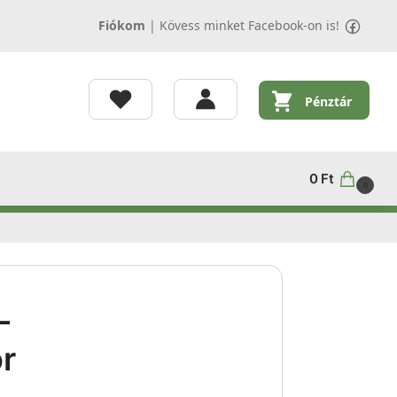
Fiókom
|
Kövess minket Facebook-on is!
Pénztár
0
Ft
0
–
r