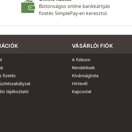
Biztonságos online bankkártyás
fizetés SimplePay-en keresztül.
MÁCIÓK
VÁSÁRLÓI FIÓK
l
A fiókom
nk
Rendelések
s fizetés
Kívánságlista
üzletszabályzat
Hírlevél
ési tájékoztató
Kapcsolat