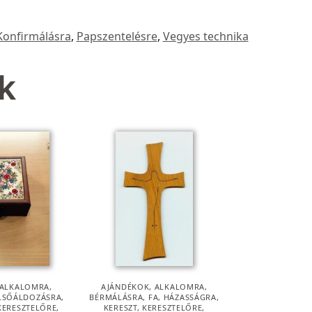
Konfirmálásra
,
Papszentelésre
,
Vegyes technika
k
ALKALOMRA
,
AJÁNDÉKOK
,
ALKALOMRA
,
LSŐÁLDOZÁSRA
,
BÉRMÁLÁSRA
,
FA
,
HÁZASSÁGRA
,
KERESZTELŐRE
,
KERESZT
,
KERESZTELŐRE
,