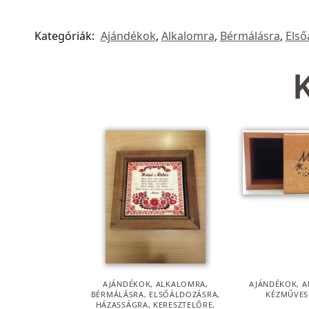
Kategóriák:
Ajándékok
,
Alkalomra
,
Bérmálásra
,
Első
AJÁNDÉKOK
,
ALKALOMRA
,
AJÁNDÉKOK
,
A
BÉRMÁLÁSRA
,
ELSŐÁLDOZÁSRA
,
KÉZMŰVES
HÁZASSÁGRA
,
KERESZTELŐRE
,