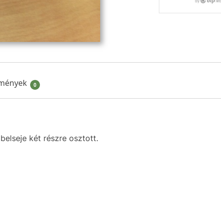
mények
0
belseje két részre osztott.