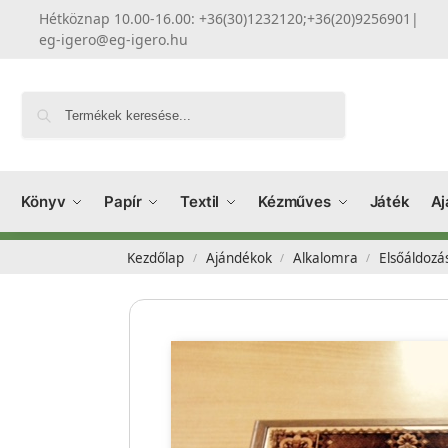
Hétköznap 10.00-16.00: +36(30)1232120;+36(20)9256901
|
eg-igero@eg-igero.hu
Keresés
Könyv
Papír
Textil
Kézműves
Játék
Aj
Kezdőlap
Ajándékok
Alkalomra
Elsőáldozá
/
/
/