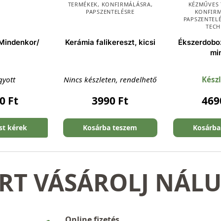
TERMÉKEK
,
KONFIRMÁLÁSRA
,
KÉZMŰVES
PAPSZENTELÉSRE
KONFIR
PAPSZENTEL
TECH
/Mindenkor/
Kerámia falikereszt, kicsi
Ékszerdoboz
mi
gyott
Nincs készleten, rendelhető
Kész
00
Ft
3990
Ft
46
ést kérek
Kosárba teszem
Kosárba
RT VÁSÁROLJ NÁL
Online fizetés