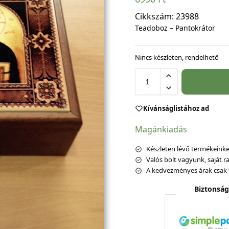
Cikkszám:
23988
Teadoboz – Pantokrátor
Nincs készleten, rendelhető
Kívánságlistához ad
Magánkiadás
Készleten lévő termékeinket
Valós bolt vagyunk, saját ra
A kedvezményes árak csak 
Biztonság