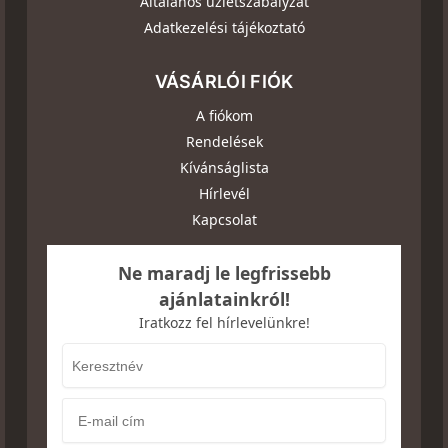
Általános üzletszabályzat
Adatkezelési tájékoztató
VÁSÁRLÓI FIÓK
A fiókom
Rendelések
Kívánságlista
Hírlevél
Kapcsolat
Ne maradj le legfrissebb
ajánlatainkról!
Iratkozz fel hírlevelünkre!