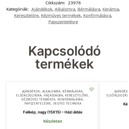
Cikkszám:
23976
Kategóriák:
Ajándékok
,
Alkalomra
,
Bérmálásra
,
Kerámia
,
Keresztelőre
,
Kézműves termékek
,
Konfirmálásra
,
Papszentelésre
Kapcsolódó
termékek
AJÁNDÉKOK
,
ALKALOMRA
,
BÉRMÁLÁSRA
,
AJÁNDÉK
ELSŐÁLDOZÁSRA
,
HÁZASSÁGRA
,
KERESZTELŐRE
,
ELSŐÁLDOZÁS
KÉZMŰVES TERMÉKEK
,
KONFIRMÁLÁSRA
,
PAPSZENTELÉSRE
,
VEGYES TECHNIKA
Ké
Falikép, nagy (15X15) – Házi áldás
Készleten