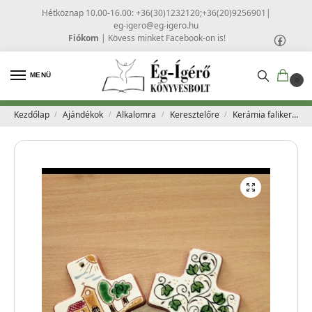
Hétköznap 10.00-16.00: +36(30)1232120;+36(20)9256901
|
eg-igero@eg-igero.hu
Fiókom
|
Kövess minket Facebook-on is!
MENÜ
0
Kezdőlap
Ajándékok
Alkalomra
Keresztelőre
Kerámia falikereszt, kicsi
/
/
/
/