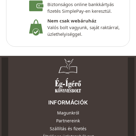
Biztonságos online bankkártyás
fizetés SimplePay-en keresztül.
Nem csak webáruház
Valós bolt vagyunk, saját raktárral,
üzlethelyiséggel.
INFORMÁCIÓK
Magunkról
Partnereink
Szállítás és fizetés