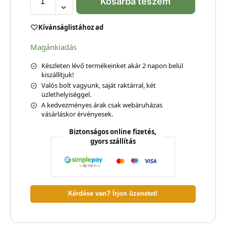
Kosárba teszem
Kívánságlistához ad
Magánkiadás
Készleten lévő termékeinket akár 2 napon belül
kiszállítjuk!
Valós bolt vagyunk, saját raktárral, két
üzlethelyiséggel.
A kedvezményes árak csak webáruházas
vásárláskor érvényesek.
Biztonságos online fizetés,
gyors szállítás
Kérdése van? Írjon üzenetet!