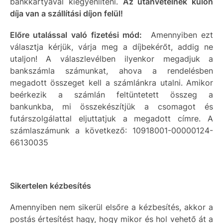
bankkártyával kiegyenlíteni.
Az utánvételnek külön
díja van a szállítási díjon felül!
Előre utalással való fizetési mód:
Amennyiben ezt
választja kérjük, várja meg a díjbekérőt, addig ne
utaljon! A válaszlevélben ilyenkor megadjuk a
bankszámla számunkat, ahova a rendelésben
megadott összeget kell a számlánkra utalni. Amikor
beérkezik a számlán feltüntetett összeg a
bankunkba, mi összekészítjük a csomagot és
futárszolgálattal eljuttatjuk a megadott címre. A
számlaszámunk a következő: 10918001-00000124-
66130035
Sikertelen kézbesítés
Amennyiben nem sikerül elsőre a kézbesítés, akkor a
postás értesítést hagy, hogy mikor és hol vehető át a