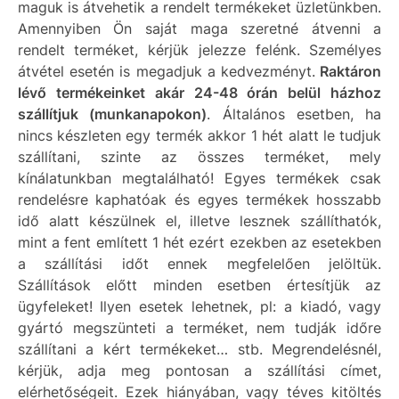
maguk is átvehetik a rendelt termékeket üzletünkben.
Amennyiben Ön saját maga szeretné átvenni a
rendelt terméket, kérjük jelezze felénk. Személyes
átvétel esetén is megadjuk a kedvezményt.
Raktáron
lévő termékeinket akár 24-48 órán belül házhoz
szállítjuk (munkanapokon)
. Általános esetben, ha
nincs készleten egy termék akkor 1 hét alatt le tudjuk
szállítani, szinte az összes terméket, mely
kínálatunkban megtalálható! Egyes termékek csak
rendelésre kaphatóak és egyes termékek hosszabb
idő alatt készülnek el, illetve lesznek szállíthatók,
mint a fent említett 1 hét ezért ezekben az esetekben
a szállítási időt ennek megfelelően jelöltük.
Szállítások előtt minden esetben értesítjük az
ügyfeleket! Ilyen esetek lehetnek, pl: a kiadó, vagy
gyártó megszünteti a terméket, nem tudják időre
szállítani a kért termékeket… stb. Megrendelésnél,
kérjük, adja meg pontosan a szállítási címet,
elérhetőségeit. Ezek hiányában, vagy téves kitöltés