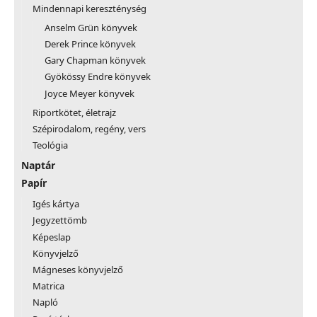
Mindennapi kereszténység
Anselm Grün könyvek
Derek Prince könyvek
Gary Chapman könyvek
Gyökössy Endre könyvek
Joyce Meyer könyvek
Riportkötet, életrajz
Szépirodalom, regény, vers
Teológia
Naptár
Papír
Igés kártya
Jegyzettömb
Képeslap
Könyvjelző
Mágneses könyvjelző
Matrica
Napló