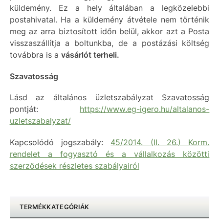
küldemény. Ez a hely általában a legközelebbi
postahivatal. Ha a küldemény átvétele nem történik
meg az arra biztosított időn belül, akkor azt a Posta
visszaszállítja a boltunkba, de a postázási költség
továbbra is a
vásárlót terheli.
Szavatosság
Lásd az általános üzletszabályzat Szavatosság
pontját:
https://www.eg-igero.hu/altalanos-
uzletszabalyzat/
Kapcsolódó jogszabály:
45/2014. (II. 26.) Korm.
rendelet a fogyasztó és a vállalkozás közötti
szerződések részletes szabályairól
TERMÉKKATEGÓRIÁK