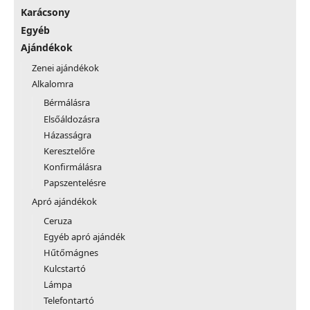
Karácsony
Egyéb
Ajándékok
Zenei ajándékok
Alkalomra
Bérmálásra
Elsőáldozásra
Házasságra
Keresztelőre
Konfirmálásra
Papszentelésre
Apró ajándékok
Ceruza
Egyéb apró ajándék
Hűtőmágnes
Kulcstartó
Lámpa
Telefontartó