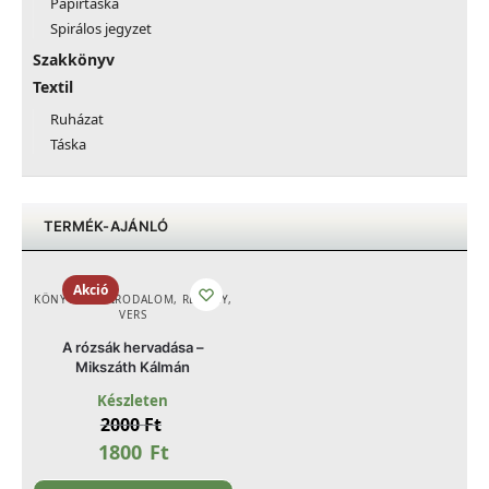
Papírtáska
Spirálos jegyzet
Szakkönyv
Textil
Ruházat
Táska
TERMÉK-AJÁNLÓ
Akció
KÖNYV
,
SZÉPIRODALOM, REGÉNY,
VERS
A rózsák hervadása –
Mikszáth Kálmán
Készleten
2000
Ft
1800
Ft