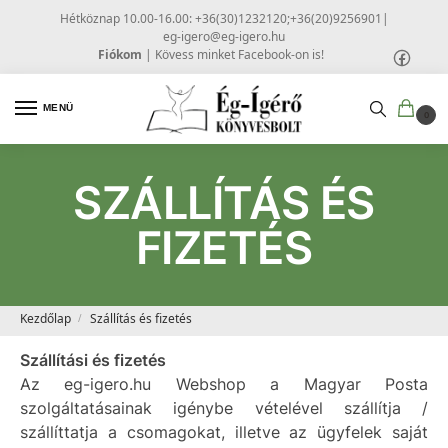
Hétköznap 10.00-16.00: +36(30)1232120;+36(20)9256901
|
eg-igero@eg-igero.hu
Fiókom
|
Kövess minket Facebook-on is!
MENÜ
0
SZÁLLÍTÁS ÉS
FIZETÉS
Kezdőlap
Szállítás és fizetés
/
Szállítási és fizetés
Az eg-igero.hu Webshop a Magyar Posta
szolgáltatásainak igénybe vételével szállítja /
szállíttatja a csomagokat, illetve az ügyfelek saját