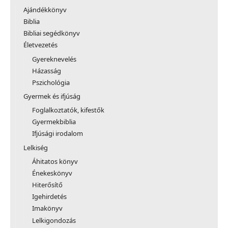
Ajándékkönyv
Biblia
Bibliai segédkönyv
Életvezetés
Gyereknevelés
Házasság
Pszichológia
Gyermek és ifjúság
Foglalkoztatók, kifestők
Gyermekbiblia
Ifjúsági irodalom
Lelkiség
Áhitatos könyv
Énekeskönyv
Hiterősítő
Igehirdetés
Imakönyv
Lelkigondozás