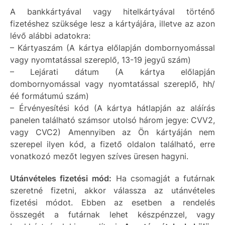
A bankkártyával vagy hitelkártyával történő
fizetéshez szüksége lesz a kártyájára, illetve az azon
lévő alábbi adatokra:
– Kártyaszám (A kártya előlapján dombornyomással
vagy nyomtatással szereplő, 13-19 jegyű szám)
– Lejárati dátum (A kártya előlapján
dombornyomással vagy nyomtatással szereplő, hh/
éé formátumú szám)
– Érvényesítési kód (A kártya hátlapján az aláírás
panelen található számsor utolsó három jegye: CVV2,
vagy CVC2) Amennyiben az Ön kártyáján nem
szerepel ilyen kód, a fizető oldalon található, erre
vonatkozó mezőt legyen szíves üresen hagyni.
Utánvételes fizetési mód:
Ha csomagját a futárnak
szeretné fizetni, akkor válassza az utánvételes
fizetési módot. Ebben az esetben a rendelés
összegét a futárnak lehet készpénzzel, vagy