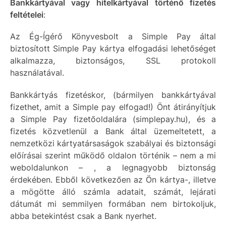
Bankkártyával vagy hitelkártyával történő fizetés
feltételei
:
Az Ég-Ígérő Könyvesbolt a Simple Pay által
biztosított Simple Pay kártya elfogadási lehetőséget
alkalmazza, biztonságos, SSL protokoll
használatával.
Bankkártyás fizetéskor, (bármilyen bankkártyával
fizethet, amit a Simple pay elfogad!) Önt átirányítjuk
a Simple Pay fizetőoldalára (simplepay.hu), és a
fizetés közvetlenül a Bank által üzemeltetett, a
nemzetközi kártyatársaságok szabályai és biztonsági
előírásai szerint működő oldalon történik – nem a mi
weboldalunkon – , a legnagyobb biztonság
érdekében. Ebből következően az Ön kártya-, illetve
a mögötte álló számla adatait, számát, lejárati
dátumát mi semmilyen formában nem birtokoljuk,
abba betekintést csak a Bank nyerhet.