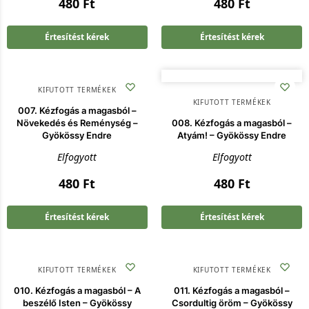
480
Ft
480
Ft
Értesítést kérek
Értesítést kérek
KIFUTOTT TERMÉKEK
KIFUTOTT TERMÉKEK
007. Kézfogás a magasból –
Növekedés és Reménység –
008. Kézfogás a magasból –
Gyökössy Endre
Atyám! – Gyökössy Endre
Elfogyott
Elfogyott
480
Ft
480
Ft
Értesítést kérek
Értesítést kérek
KIFUTOTT TERMÉKEK
KIFUTOTT TERMÉKEK
010. Kézfogás a magasból – A
011. Kézfogás a magasból –
beszélő Isten – Gyökössy
Csordultig öröm – Gyökössy