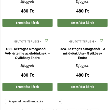
Elfogyott
Elfogyott
480
Ft
480
Ft
Értesítést kérek
Értesítést kérek
KIFUTOTT TERMÉKEK
KIFUTOTT TERMÉKEK
022. Kézfogás a magasból –
024. Kézfogás a magasból – A
VAN értelme az életünknek! –
mi jövőnk Ura – Gyökössy
Gyökössy Endre
Endre
Elfogyott
Elfogyott
480
Ft
480
Ft
Értesítést kérek
Értesítést kérek