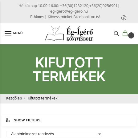
Hétköznap 10.00-16.00: +36(30)1232120;+36(20)9256901
|
eg-igero@eg-igero.hu
Fiókom
|
Kövess minket Facebook-on is!
MENÜ
0
KIFUTOTT
TERMÉKEK
Kezdőlap
Kifutott termékek
/
SHOW FILTERS