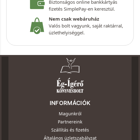
Biztonságos online bankkártyás
fizetés SimplePay-en keresztül.
Nem csak webáruház
Valós bolt vagyunk, saját raktárral,
üzlethelyiséggel.
INFORMÁCIÓK
Magunkról
Partnereink
Szállítás és fizetés
Általános üzletszabályzat