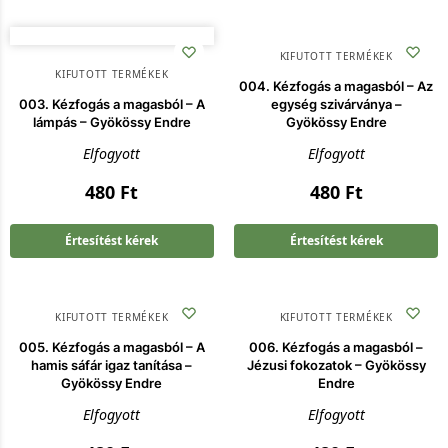
KIFUTOTT TERMÉKEK
KIFUTOTT TERMÉKEK
004. Kézfogás a magasból – Az
003. Kézfogás a magasból – A
egység szivárványa –
lámpás – Gyökössy Endre
Gyökössy Endre
Elfogyott
Elfogyott
480
Ft
480
Ft
Értesítést kérek
Értesítést kérek
KIFUTOTT TERMÉKEK
KIFUTOTT TERMÉKEK
005. Kézfogás a magasból – A
006. Kézfogás a magasból –
hamis sáfár igaz tanítása –
Jézusi fokozatok – Gyökössy
Gyökössy Endre
Endre
Elfogyott
Elfogyott