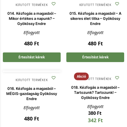
KIFUTOTT TERMÉKEK
KIFUTOTT TERMÉKEK
014. Kézfogás a magasból –
015. Kézfogás a magasból – A
Mikor értékes a napunk? –
sikeres élet titka – Gyökössy
Gyökössy Endre
Endre
Elfogyott
Elfogyott
480
Ft
480
Ft
Értesítést kérek
Értesítést kérek
Akció
KIFUTOTT TERMÉKEK
KIFUTOTT TERMÉKEK
018. Kézfogás a magasból –
016. Kézfogás a magasból –
Tartozunk? Tartozunk! –
MÉGIS-gazdagság Gyökössy
Gyökössy Endre
Endre
Elfogyott
Elfogyott
380
Ft
480
Ft
342
Ft