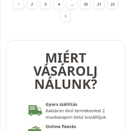
1
2
3
4
…
20
21
22
MIÉRT
VÁSÁROLJ
NÁLUNK?
Gyors szállítás
Raktáron lévő termékeinket 2
munkanapon belül kiszállítjuk.
Online fizetés