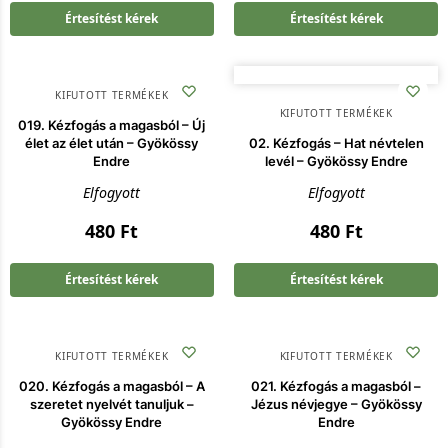
Értesítést kérek
Értesítést kérek
KIFUTOTT TERMÉKEK
KIFUTOTT TERMÉKEK
019. Kézfogás a magasból – Új
élet az élet után – Gyökössy
02. Kézfogás – Hat névtelen
Endre
levél – Gyökössy Endre
Elfogyott
Elfogyott
480
Ft
480
Ft
Értesítést kérek
Értesítést kérek
KIFUTOTT TERMÉKEK
KIFUTOTT TERMÉKEK
020. Kézfogás a magasból – A
021. Kézfogás a magasból –
szeretet nyelvét tanuljuk –
Jézus névjegye – Gyökössy
Gyökössy Endre
Endre