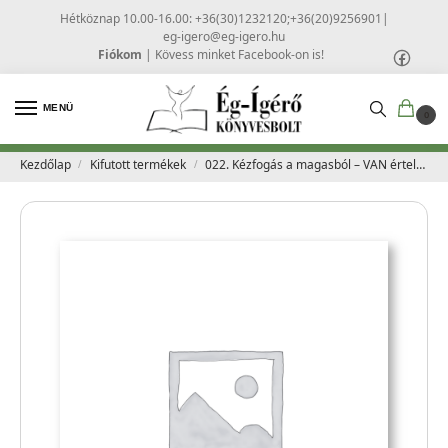
Hétköznap 10.00-16.00: +36(30)1232120;+36(20)9256901
|
eg-igero@eg-igero.hu
Fiókom
|
Kövess minket Facebook-on is!
MENÜ
0
Kezdőlap
Kifutott termékek
022. Kézfogás a magasból – VAN értelme az életünknek! – Gyökössy Endre
/
/