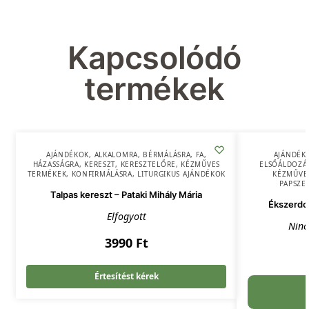
Kapcsolódó
termékek
AJÁNDÉKOK
,
ALKALOMRA
,
BÉRMÁLÁSRA
,
FA
,
AJÁNDÉK
HÁZASSÁGRA
,
KERESZT
,
KERESZTELŐRE
,
KÉZMŰVES
ELSŐÁLDOZÁ
TERMÉKEK
,
KONFIRMÁLÁSRA
,
LITURGIKUS AJÁNDÉKOK
KÉZMŰVE
PAPSZE
Talpas kereszt – Pataki Mihály Mária
Ékszerdob
Elfogyott
Ninc
3990
Ft
Értesítést kérek