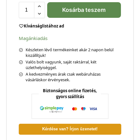
Kosárba teszem
Kívánságlistához ad
Magánkiadás
Készleten lévő termékeinket akár 2 napon belül
kiszállítjuk!
Valós bolt vagyunk, saját raktárral, két
üzlethelyiséggel.
A kedvezményes árak csak webáruházas
vásárláskor érvényesek.
Biztonságos online fizetés,
gyors szállítás
Kérdése van? Írjon üzenetet!