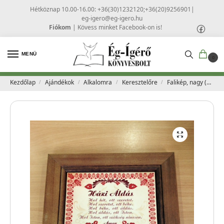
Hétköznap 10.00-16.00: +36(30)1232120;+36(20)9256901
|
eg-igero@eg-igero.hu
Fiókom
|
Kövess minket Facebook-on is!
MENÜ
0
Kezdőlap
Ajándékok
Alkalomra
Keresztelőre
Falikép, nagy (15X15) – Házi áldás
/
/
/
/