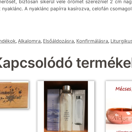
merősét, biztosan sikerül vele örömet szereznie! 2 cm nagy
tt nyaklánc. A nyaklánc papírra kasírozva, celofán csomagol
ndékok
,
Alkalomra
,
Elsőáldozásra
,
Konfirmálásra
,
Liturgiku
Kapcsolódó terméke