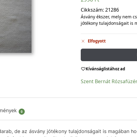
Cikkszám:
21286
Ásvány ékszer, mely nem c
jótékony tulajdonságait i
Elfogyott
Kívánságlistához ad
Szent Bernát Rózsafüzé
mények
0
arab, de az ásvány jótékony tulajdonságait is magában ho