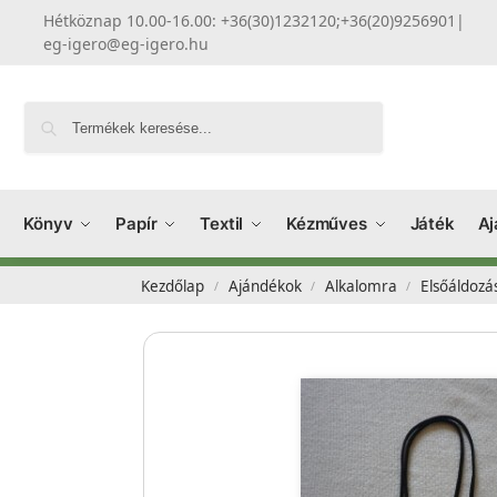
Hétköznap 10.00-16.00: +36(30)1232120;+36(20)9256901
|
eg-igero@eg-igero.hu
Keresés
Könyv
Papír
Textil
Kézműves
Játék
Aj
Kezdőlap
Ajándékok
Alkalomra
Elsőáldozá
/
/
/