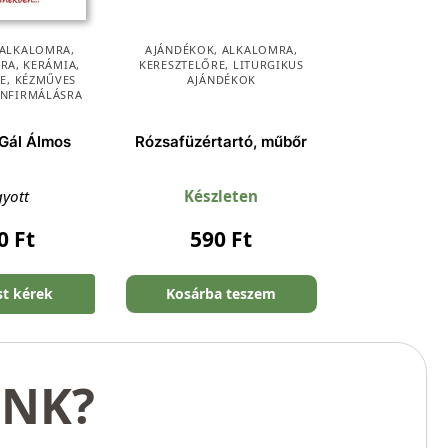
ALKALOMRA
,
AJÁNDÉKOK
,
ALKALOMRA
,
SRA
,
KERÁMIA
,
KERESZTELŐRE
,
LITURGIKUS
E
,
KÉZMŰVES
AJÁNDÉKOK
NFIRMÁLÁSRA
Gál Álmos
Rózsafüzértartó, műbőr
gyott
Készleten
90
Ft
590
Ft
st kérek
Kosárba teszem
UNK?