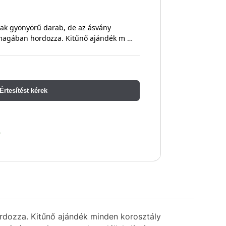
sak gyönyörű darab, de az ásvány
s magában hordozza. Kitűnő ajándék m …
Értesítést kérek
r
rdozza. Kitűnő ajándék minden korosztály