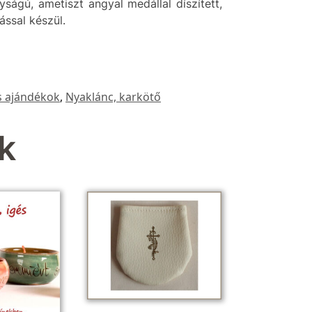
ságú, ametiszt angyal medállal díszített,
ással készül.
s ajándékok
,
Nyaklánc, karkötő
k