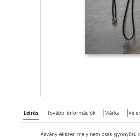
Leírás
További információk
Márka
Véle
Ásvány ékszer, mely nem csak gyönyörű d