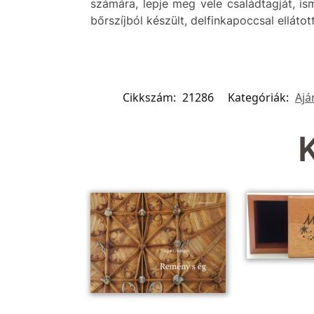
számára, lepje meg vele családtagját, is
bőrszíjból készült, delfinkapoccsal elláto
Cikkszám:
21286
Kategóriák:
Ajá