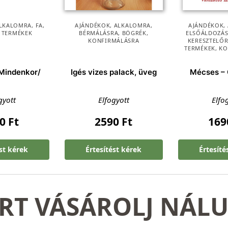
LKALOMRA
,
FA
,
AJÁNDÉKOK
,
ALKALOMRA
,
AJÁNDÉKOK
,
 TERMÉKEK
BÉRMÁLÁSRA
,
BÖGRÉK
,
ELSŐÁLDOZÁ
KONFIRMÁLÁSRA
KERESZTELŐR
TERMÉKEK
,
KO
/Mindenkor/
Igés vizes palack, üveg
Mécses – 
gyott
Elfogyott
Elfo
00
Ft
2590
Ft
16
ést kérek
Értesítést kérek
Értesíté
RT VÁSÁROLJ NÁL