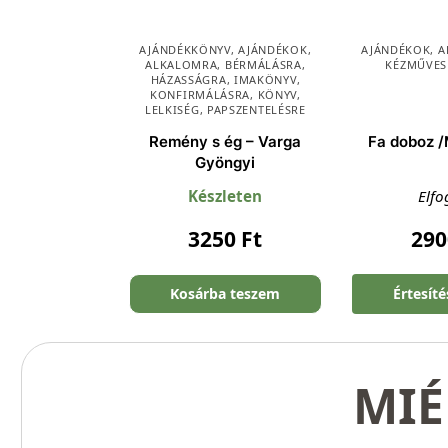
AJÁNDÉKKÖNYV
,
AJÁNDÉKOK
,
AJÁNDÉKOK
,
A
ALKALOMRA
,
BÉRMÁLÁSRA
,
KÉZMŰVES
HÁZASSÁGRA
,
IMAKÖNYV
,
KONFIRMÁLÁSRA
,
KÖNYV
,
LELKISÉG
,
PAPSZENTELÉSRE
Remény s ég – Varga
Fa doboz 
Gyöngyi
Készleten
Elfo
3250
Ft
29
Kosárba teszem
Értesít
MIÉ