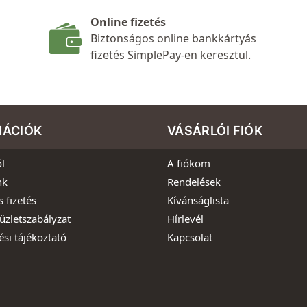
Online fizetés
Biztonságos online bankkártyás
fizetés SimplePay-en keresztül.
MÁCIÓK
VÁSÁRLÓI FIÓK
l
A fiókom
nk
Rendelések
s fizetés
Kívánságlista
üzletszabályzat
Hírlevél
ési tájékoztató
Kapcsolat