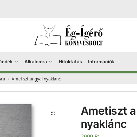
ándék
Alkalomra
Hitoktatás
Információk
sra
Ametiszt angyal nyaklánc
/
Ametiszt a
nyaklánc
2990
Ft