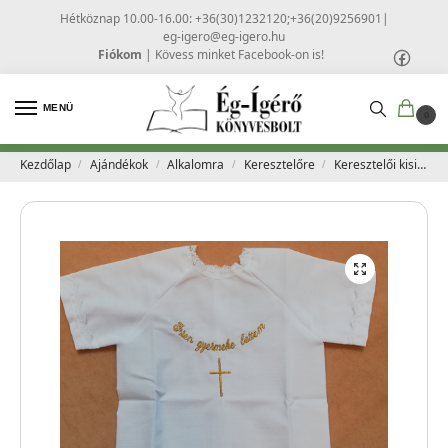
Hétköznap 10.00-16.00: +36(30)1232120;+36(20)9256901
|
eg-igero@eg-igero.hu
Fiókom
|
Kövess minket Facebook-on is!
MENÜ
0
Kezdőlap
Ajándékok
Alkalomra
Keresztelőre
Keresztelői kising, hímzett
/
/
/
/