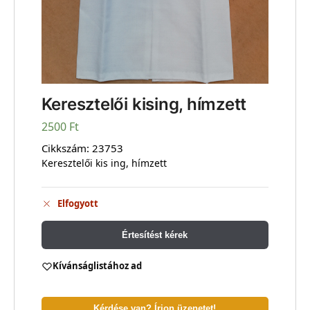
Keresztelői kising, hímzett
2500
Ft
Cikkszám:
23753
Keresztelői kis ing, hímzett
Elfogyott
Értesítést kérek
Kívánságlistához ad
Kérdése van? Írjon üzenetet!