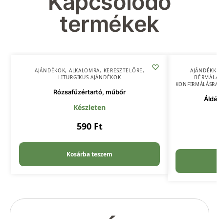
Kapcsolódó
termékek
AJÁNDÉKOK
,
ALKALOMRA
,
KERESZTELŐRE
,
AJÁNDÉKK
LITURGIKUS AJÁNDÉKOK
BÉRMÁLÁ
KONFIRMÁLÁSRA
Rózsafüzértartó, műbőr
Áldá
Készleten
590
Ft
Kosárba teszem