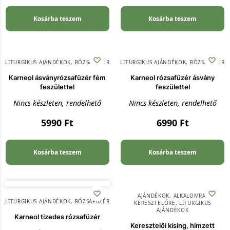
Kosárba teszem
Kosárba teszem
LITURGIKUS AJÁNDÉKOK
,
RÓZSAFÜZÉR
LITURGIKUS AJÁNDÉKOK
,
RÓZSAFÜZÉR
Karneol ásványrózsafüzér fém
Karneol rózsafüzér ásvány
feszülettel
feszülettel
Nincs készleten, rendelhető
Nincs készleten, rendelhető
5990
Ft
6990
Ft
Kosárba teszem
Kosárba teszem
AJÁNDÉKOK
,
ALKALOMRA
,
LITURGIKUS AJÁNDÉKOK
,
RÓZSAFÜZÉR
KERESZTELŐRE
,
LITURGIKUS
AJÁNDÉKOK
Karneol tizedes rózsafüzér
Keresztelői kising, hímzett