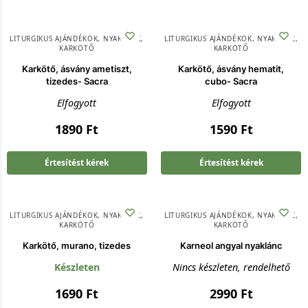
LITURGIKUS AJÁNDÉKOK
,
NYAKLÁNC,
LITURGIKUS AJÁNDÉKOK
,
NYAKLÁNC,
KARKÖTŐ
KARKÖTŐ
Karkötő, ásvány ametiszt,
Karkötő, ásvány hematit,
tizedes- Sacra
cubo- Sacra
Elfogyott
Elfogyott
1890
Ft
1590
Ft
Értesítést kérek
Értesítést kérek
LITURGIKUS AJÁNDÉKOK
,
NYAKLÁNC,
LITURGIKUS AJÁNDÉKOK
,
NYAKLÁNC,
KARKÖTŐ
KARKÖTŐ
Karkötő, murano, tizedes
Karneol angyal nyaklánc
Készleten
Nincs készleten, rendelhető
1690
Ft
2990
Ft