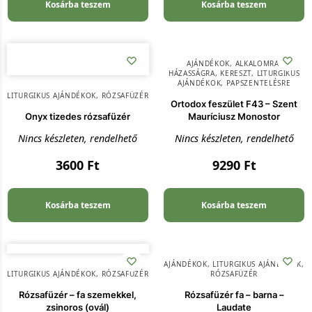
Kosárba teszem
Kosárba teszem
AJÁNDÉKOK
,
ALKALOMRA
,
HÁZASSÁGRA
,
KERESZT
,
LITURGIKUS
AJÁNDÉKOK
,
PAPSZENTELÉSRE
LITURGIKUS AJÁNDÉKOK
,
RÓZSAFÜZÉR
Ortodox feszület F43 – Szent
Onyx tizedes rózsafüzér
Mauríciusz Monostor
Nincs készleten, rendelhető
Nincs készleten, rendelhető
3600
Ft
9290
Ft
Kosárba teszem
Kosárba teszem
AJÁNDÉKOK
,
LITURGIKUS AJÁNDÉKOK
,
LITURGIKUS AJÁNDÉKOK
,
RÓZSAFÜZÉR
RÓZSAFÜZÉR
Rózsafüzér – fa szemekkel,
Rózsafüzér fa – barna –
zsinoros (ovál)
Laudate