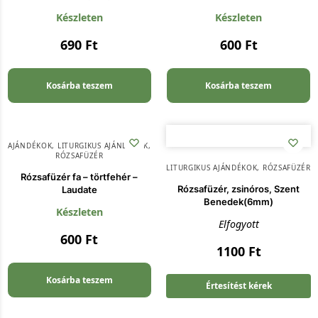
Készleten
Készleten
690
Ft
600
Ft
Kosárba teszem
Kosárba teszem
AJÁNDÉKOK
,
LITURGIKUS AJÁNDÉKOK
,
RÓZSAFÜZÉR
LITURGIKUS AJÁNDÉKOK
,
RÓZSAFÜZÉR
Rózsafüzér fa – törtfehér –
Rózsafüzér, zsinóros, Szent
Laudate
Benedek(6mm)
Készleten
Elfogyott
600
Ft
1100
Ft
Kosárba teszem
Értesítést kérek