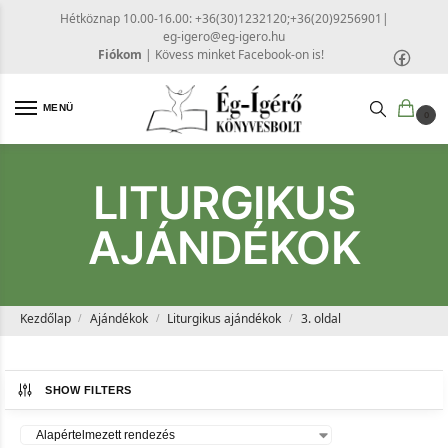
Hétköznap 10.00-16.00: +36(30)1232120;+36(20)9256901
|
eg-igero@eg-igero.hu
Fiókom
|
Kövess minket Facebook-on is!
MENÜ
0
LITURGIKUS
AJÁNDÉKOK
Kezdőlap
Ajándékok
Liturgikus ajándékok
3. oldal
/
/
/
SHOW FILTERS