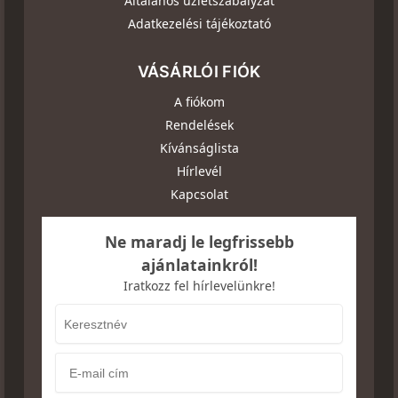
Általános üzletszabályzat
Adatkezelési tájékoztató
VÁSÁRLÓI FIÓK
A fiókom
Rendelések
Kívánságlista
Hírlevél
Kapcsolat
Ne maradj le legfrissebb
ajánlatainkról!
Iratkozz fel hírlevelünkre!