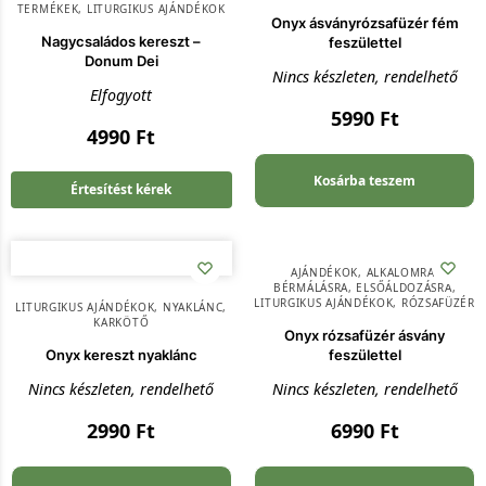
TERMÉKEK
,
LITURGIKUS AJÁNDÉKOK
Onyx ásványrózsafüzér fém
Nagycsaládos kereszt –
feszülettel
Donum Dei
Nincs készleten, rendelhető
Elfogyott
5990
Ft
4990
Ft
Kosárba teszem
Értesítést kérek
AJÁNDÉKOK
,
ALKALOMRA
,
BÉRMÁLÁSRA
,
ELSŐÁLDOZÁSRA
,
LITURGIKUS AJÁNDÉKOK
,
RÓZSAFÜZÉR
LITURGIKUS AJÁNDÉKOK
,
NYAKLÁNC,
KARKÖTŐ
Onyx rózsafüzér ásvány
Onyx kereszt nyaklánc
feszülettel
Nincs készleten, rendelhető
Nincs készleten, rendelhető
2990
Ft
6990
Ft