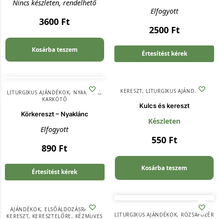
Nincs készleten, rendelhető
Elfogyott
3600
Ft
2500
Ft
Kosárba teszem
Értesítést kérek
KERESZT
,
LITURGIKUS AJÁNDÉKOK
LITURGIKUS AJÁNDÉKOK
,
NYAKLÁNC,
KARKÖTŐ
Kulcs és kereszt
Körkereszt – Nyaklánc
Készleten
Elfogyott
550
Ft
890
Ft
Kosárba teszem
Értesítést kérek
AJÁNDÉKOK
,
ELSŐÁLDOZÁSRA
,
FA
,
LITURGIKUS AJÁNDÉKOK
,
RÓZSAFÜZÉR
KERESZT
,
KERESZTELŐRE
,
KÉZMŰVES