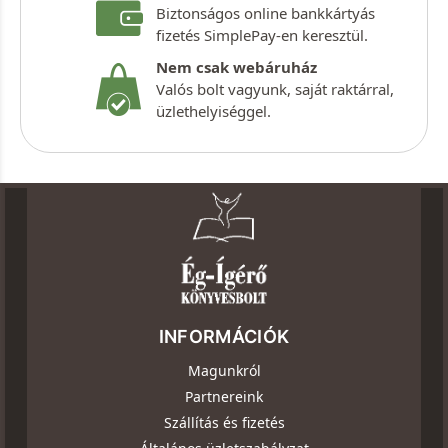
Biztonságos online bankkártyás
fizetés SimplePay-en keresztül.
Nem csak webáruház
Valós bolt vagyunk, saját raktárral,
üzlethelyiséggel.
INFORMÁCIÓK
Magunkról
Partnereink
Szállítás és fizetés