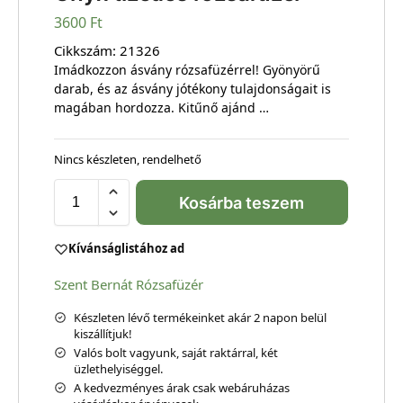
3600
Ft
Cikkszám:
21326
Imádkozzon ásvány rózsafüzérrel! Gyönyörű
darab, és az ásvány jótékony tulajdonságait is
magában hordozza. Kitűnő ajánd …
Nincs készleten, rendelhető
Kosárba teszem
Kívánságlistához ad
Szent Bernát Rózsafüzér
Készleten lévő termékeinket akár 2 napon belül
kiszállítjuk!
Valós bolt vagyunk, saját raktárral, két
üzlethelyiséggel.
A kedvezményes árak csak webáruházas