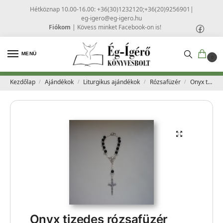
Hétköznap 10.00-16.00: +36(30)1232120;+36(20)9256901
|
eg-igero@eg-igero.hu
Fiókom
|
Kövess minket Facebook-on is!
MENÜ
0
Kezdőlap
Ajándékok
Liturgikus ajándékok
Rózsafüzér
Onyx tizedes rózsafüzér
/
/
/
/
Onyx tizedes rózsafüzér