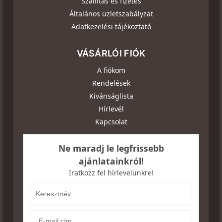
Szállítás és fizetés
Általános üzletszabályzat
Adatkezelési tájékoztató
VÁSÁRLÓI FIÓK
A fiókom
Rendelések
Kívánságlista
Hírlevél
Kapcsolat
Ne maradj le legfrissebb
ajánlatainkról!
Iratkozz fel hírlevelünkre!