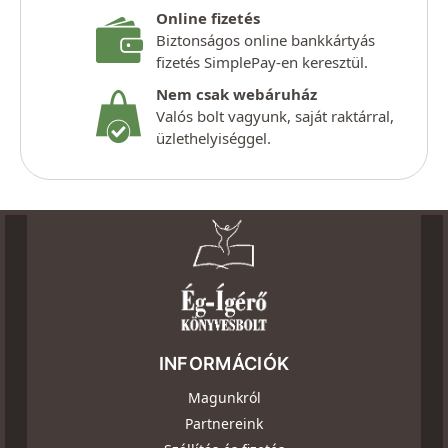
Online fizetés
Biztonságos online bankkártyás
fizetés SimplePay-en keresztül.
Nem csak webáruház
Valós bolt vagyunk, saját raktárral,
üzlethelyiséggel.
INFORMÁCIÓK
Magunkról
Partnereink