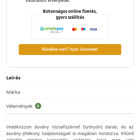
vásárláskor érvényesek.
Biztonságos online fizetés,
gyors szállítás
Kérdése van? Írjon üzenetet!
Leírás
Márka
Vélemények
0
Imádkozzon ásvány rózsafüzérrel! Gyönyörű darab, és az
ásvány jótékony tulajdonságait is magában hordozza. Kitűnő
ajándék minden korosztály számára, lepje meg vele