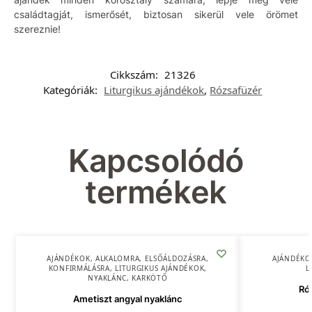
családtagját, ismerősét, biztosan sikerül vele örömet
szereznie!
Cikkszám:
21326
Kategóriák:
Liturgikus ajándékok
,
Rózsafüzér
Kapcsolódó
termékek
AJÁNDÉKOK
,
ALKALOMRA
,
ELSŐÁLDOZÁSRA
,
AJÁNDÉKO
KONFIRMÁLÁSRA
,
LITURGIKUS AJÁNDÉKOK
,
L
NYAKLÁNC, KARKÖTŐ
Ró
Ametiszt angyal nyaklánc