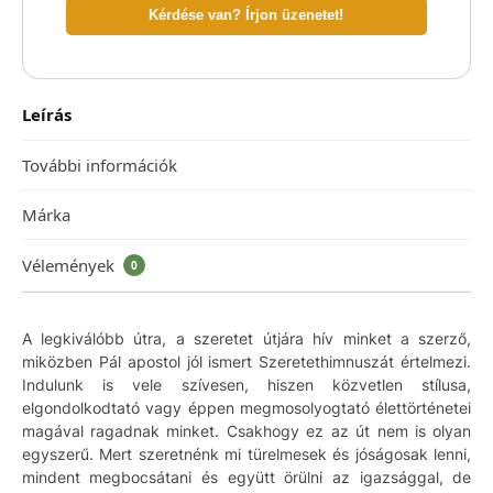
Kérdése van? Írjon üzenetet!
Leírás
További információk
Márka
Vélemények
0
A legkiválóbb útra, a szeretet útjára hív minket a szerző,
miközben Pál apostol jól ismert Szeretethimnuszát értelmezi.
Indulunk is vele szívesen, hiszen közvetlen stílusa,
elgondolkodtató vagy éppen megmosolyogtató élettörténetei
magával ragadnak minket. Csakhogy ez az út nem is olyan
egyszerű. Mert szeretnénk mi türelmesek és jóságosak lenni,
mindent megbocsátani és együtt örülni az igazsággal, de