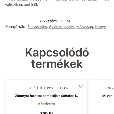
változik és ami örök
Cikkszám:
25158
Kategóriák:
Életvezetés
,
Gyereknevelés
,
Házasság
,
Könyv
Kapcsolódó
termékek
HITERŐSÍTŐ
,
KÖNYV
,
LELKISÉG
KÖNYV
Zátonyra futottak temetője – Schafer, D.
Mi van 
Készleten
700
Ft