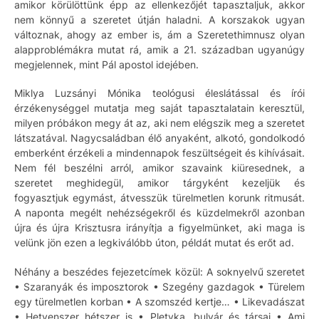
amikor körülöttünk épp az ellenkezőjét tapasztaljuk, akkor
nem könnyű a szeretet útján haladni. A korszakok ugyan
változnak, ahogy az ember is, ám a Szeretethimnusz olyan
alapproblémákra mutat rá, amik a 21. században ugyanúgy
megjelennek, mint Pál apostol idejében.
Miklya Luzsányi Mónika teológusi éleslátással és írói
érzékenységgel mutatja meg saját tapasztalatain keresztül,
milyen próbákon megy át az, aki nem elégszik meg a szeretet
látszatával. Nagycsaládban élő anyaként, alkotó, gondolkodó
emberként érzékeli a mindennapok feszültségeit és kihívásait.
Nem fél beszélni arról, amikor szavaink kiüresednek, a
szeretet meghidegül, amikor tárgyként kezeljük és
fogyasztjuk egymást, átvesszük türelmetlen korunk ritmusát.
A naponta megélt nehézségekről és küzdelmekről azonban
újra és újra Krisztusra irányítja a figyelmünket, aki maga is
velünk jön ezen a legkiválóbb úton, példát mutat és erőt ad.
Néhány a beszédes fejezetcímek közül: A soknyelvű szeretet
• Szaranyák és imposztorok • Szegény gazdagok • Türelem
egy türelmetlen korban • A szomszéd kertje… • Likevadászat
• Hetvenszer hétszer is • Pletyka, bulvár és társai • Ami