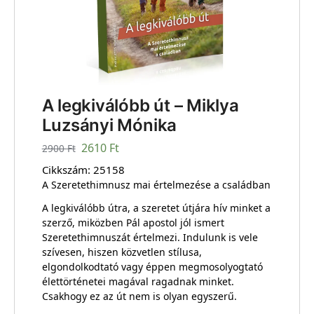
A legkiválóbb út – Miklya
Luzsányi Mónika
2610
Ft
2900
Ft
Cikkszám:
25158
A Szeretethimnusz mai értelmezése a családban
A legkiválóbb útra, a szeretet útjára hív minket a
szerző, miközben Pál apostol jól ismert
Szeretethimnuszát értelmezi. Indulunk is vele
szívesen, hiszen közvetlen stílusa,
elgondolkodtató vagy éppen megmosolyogtató
élettörténetei magával ragadnak minket.
Csakhogy ez az út nem is olyan egyszerű.