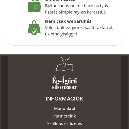
Biztonságos online bankkártyás
fizetés SimplePay-en keresztül.
Nem csak webáruház
Valós bolt vagyunk, saját raktárral,
üzlethelyiséggel.
INFORMÁCIÓK
Magunkról
Partnereink
Szállítás és fizetés