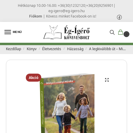
Hétköznap 10.00-16.00: +36(30)1232120;+36(20)9256901
|
eg-igero@eg-igero.hu
Fiókom
|
Kövess minket Facebook-on is!
MENÜ
0
Kezdőlap
Könyv
Életvezetés
Házasság
A legkiválóbb út – Miklya Luzsányi Mónika
/
/
/
/
Akció