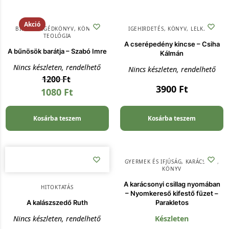
Akció
BIBLIAI SEGÉDKÖNYV
,
KÖNYV
,
IGEHIRDETÉS
,
KÖNYV
,
LELKISÉG
TEOLÓGIA
A cserépedény kincse – Csiha
A bűnösök barátja – Szabó Imre
Kálmán
Nincs készleten, rendelhető
Nincs készleten, rendelhető
1200
Ft
3900
Ft
1080
Ft
Kosárba teszem
Kosárba teszem
GYERMEK ÉS IFJÚSÁG
,
KARÁCSONY
,
KÖNYV
A karácsonyi csillag nyomában
HITOKTATÁS
– Nyomkereső kifestő füzet –
A kalászszedő Ruth
Parakletos
Nincs készleten, rendelhető
Készleten