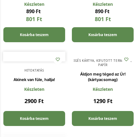
Készleten
Készleten
890
Ft
890
Ft
801
Ft
801
Ft
Kosárba teszem
Kosárba teszem
IGÉS KÁRTYA
,
KIFUTOTT TERMÉKEK
,
PAPÍR
HITOKTATÁS
Áldjon meg téged az Úr!
Akinek van füle, hallja!
(kártyacsomag)
Készleten
Készleten
2900
Ft
1290
Ft
Kosárba teszem
Kosárba teszem