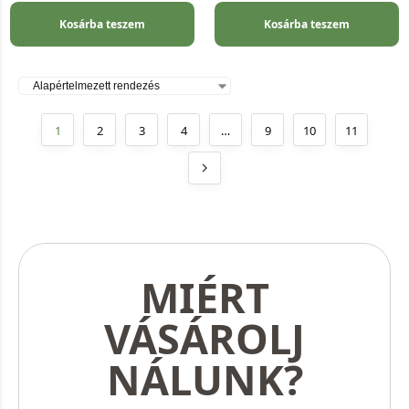
Kosárba teszem
Kosárba teszem
1
2
3
4
…
9
10
11
MIÉRT
VÁSÁROLJ
NÁLUNK?