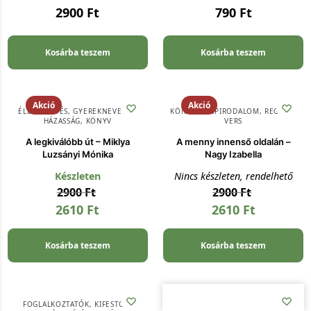
2900
Ft
790
Ft
Kosárba teszem
Kosárba teszem
Akció
Akció
ÉLETVEZETÉS
,
GYEREKNEVELÉS
,
KÖNYV
,
SZÉPIRODALOM, REGÉNY,
HÁZASSÁG
,
KÖNYV
VERS
A legkiválóbb út – Miklya
A menny innenső oldalán –
Luzsányi Mónika
Nagy Izabella
Készleten
Nincs készleten, rendelhető
2900
Ft
2900
Ft
2610
Ft
2610
Ft
Kosárba teszem
Kosárba teszem
FOGLALKOZTATÓK, KIFESTŐK
,