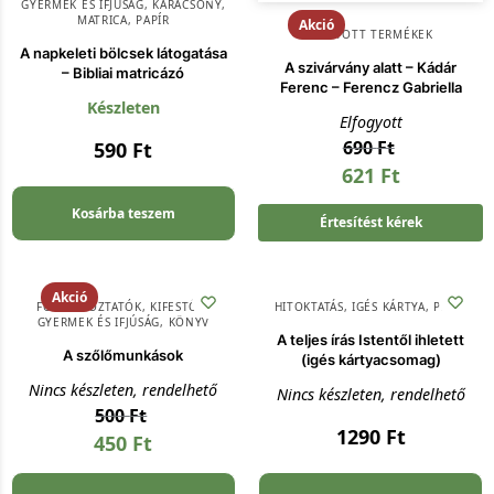
GYERMEK ÉS IFJÚSÁG
,
KARÁCSONY
,
MATRICA
,
PAPÍR
Akció
KIFUTOTT TERMÉKEK
A napkeleti bölcsek látogatása
A szivárvány alatt – Kádár
– Bibliai matricázó
Ferenc – Ferencz Gabriella
Készleten
Elfogyott
690
Ft
590
Ft
621
Ft
Kosárba teszem
Értesítést kérek
Akció
FOGLALKOZTATÓK, KIFESTŐK
,
HITOKTATÁS
,
IGÉS KÁRTYA
,
PAPÍR
GYERMEK ÉS IFJÚSÁG
,
KÖNYV
A teljes írás Istentől ihletett
A szőlőmunkások
(igés kártyacsomag)
Nincs készleten, rendelhető
Nincs készleten, rendelhető
500
Ft
1290
Ft
450
Ft