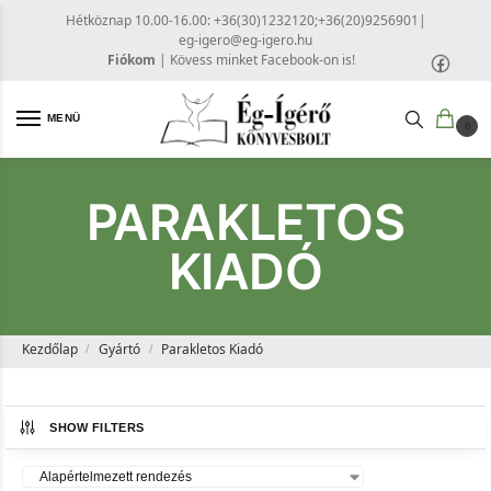
Hétköznap 10.00-16.00: +36(30)1232120;+36(20)9256901
|
eg-igero@eg-igero.hu
Fiókom
|
Kövess minket Facebook-on is!
MENÜ
0
PARAKLETOS
KIADÓ
Kezdőlap
Gyártó
Parakletos Kiadó
/
/
SHOW FILTERS