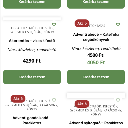
Kosárba teszem
Kosárba teszem
Akció
HITOKTATÁS
FOGLALKOZTATÓK, KIFESTŐK
,
GYERMEK ÉS IFJÚSÁG
,
KÖNYV
Adventi ábécé – KateTéka
segédkönyvek
A teremtés – vizes kifestő
Nincs készleten, rendelhető
Nincs készleten, rendelhető
4500
Ft
4290
Ft
4050
Ft
Kosárba teszem
Kosárba teszem
Akció
FOGLALKOZTATÓK, KIFESTŐK
,
Akció
GYERMEK ÉS IFJÚSÁG
,
KARÁCSONY
,
FOGLALKOZTATÓK, KIFESTŐK
,
KÖNYV
GYERMEK ÉS IFJÚSÁG
,
KARÁCSONY
,
KÖNYV
Adventi gondolkodó –
Parakletos
Adventi nyitogató – Parakletos