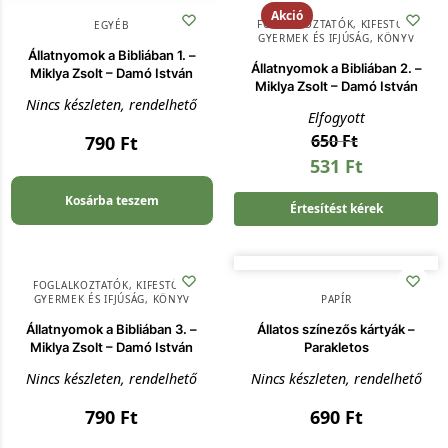
Akció
FOGLALKOZTATÓK, KIFESTŐK
,
EGYÉB
GYERMEK ÉS IFJÚSÁG
,
KÖNYV
Állatnyomok a Bibliában 1. –
Állatnyomok a Bibliában 2. –
Miklya Zsolt – Damó István
Miklya Zsolt – Damó István
Nincs készleten, rendelhető
Elfogyott
650
Ft
790
Ft
531
Ft
Kosárba teszem
Értesítést kérek
FOGLALKOZTATÓK, KIFESTŐK
,
GYERMEK ÉS IFJÚSÁG
,
KÖNYV
PAPÍR
Állatnyomok a Bibliában 3. –
Állatos színezős kártyák –
Miklya Zsolt – Damó István
Parakletos
Nincs készleten, rendelhető
Nincs készleten, rendelhető
790
Ft
690
Ft