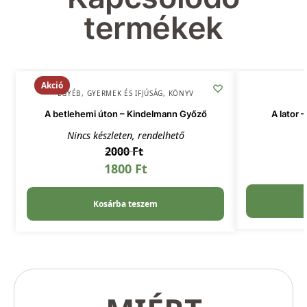
termékek
Akció
EGYÉB
,
GYERMEK ÉS IFJÚSÁG
,
KÖNYV
A betlehemi úton – Kindelmann Győző
A lator 
Nincs készleten, rendelhető
2000
Ft
1800
Ft
Kosárba teszem