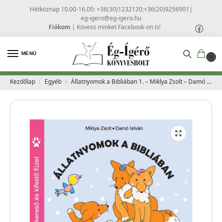
Hétköznap 10.00-16.00: +36(30)1232120;+36(20)9256901
|
eg-igero@eg-igero.hu
Fiókom
|
Kövess minket Facebook-on is!
MENÜ
0
Kezdőlap
Egyéb
Állatnyomok a Bibliában 1. – Miklya Zsolt – Damó István
/
/