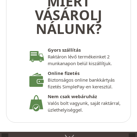
MIÉRT
VÁSÁROLJ
NÁLUNK?
Gyors szállítás
Raktáron lévő termékeinket 2
munkanapon belül kiszállítjuk.
Online fizetés
Biztonságos online bankkártyás
fizetés SimplePay-en keresztül.
Nem csak webáruház
Valós bolt vagyunk, saját raktárral,
üzlethelyiséggel.