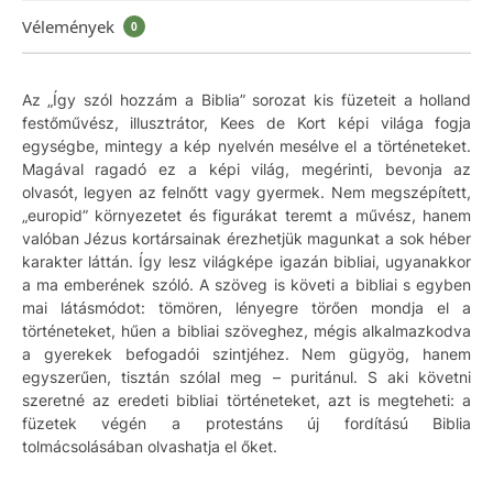
Vélemények
0
Az „Így szól hozzám a Biblia” sorozat kis füzeteit a holland
festőművész, illusztrátor, Kees de Kort képi világa fogja
egységbe, mintegy a kép nyelvén mesélve el a történeteket.
Magával ragadó ez a képi világ, megérinti, bevonja az
olvasót, legyen az felnőtt vagy gyermek. Nem megszépített,
„europid” környezetet és figurákat teremt a művész, hanem
valóban Jézus kortársainak érezhetjük magunkat a sok héber
karakter láttán. Így lesz világképe igazán bibliai, ugyanakkor
a ma emberének szóló. A szöveg is követi a bibliai s egyben
mai látásmódot: tömören, lényegre törően mondja el a
történeteket, hűen a bibliai szöveghez, mégis alkalmazkodva
a gyerekek befogadói szintjéhez. Nem gügyög, hanem
egyszerűen, tisztán szólal meg – puritánul. S aki követni
szeretné az eredeti bibliai történeteket, azt is megteheti: a
füzetek végén a protestáns új fordítású Biblia
tolmácsolásában olvashatja el őket.