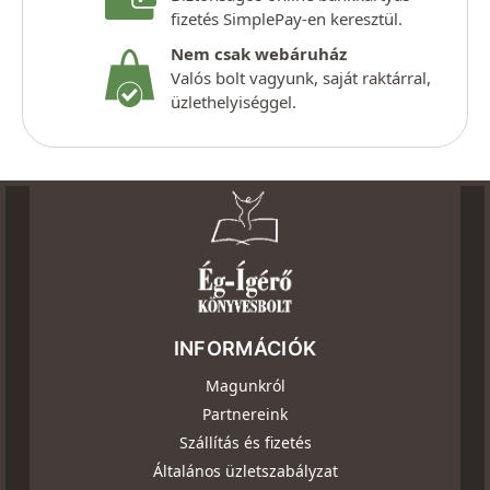
fizetés SimplePay-en keresztül.
Nem csak webáruház
Valós bolt vagyunk, saját raktárral,
üzlethelyiséggel.
INFORMÁCIÓK
Magunkról
Partnereink
Szállítás és fizetés
Általános üzletszabályzat