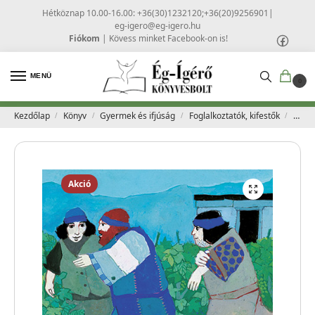
Hétköznap 10.00-16.00: +36(30)1232120;+36(20)9256901
|
eg-igero@eg-igero.hu
Fiókom
|
Kövess minket Facebook-on is!
MENÜ
0
Kezdőlap
Könyv
Gyermek és ifjúság
Foglalkoztatók, kifestők
A sz
/
/
/
/
Akció