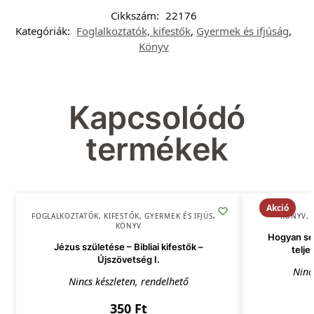
Cikkszám:
22176
Kategóriák:
Foglalkoztatók, kifestők
,
Gyermek és ifjúság
,
Könyv
Kapcsolódó
termékek
Akció
FOGLALKOZTATÓK, KIFESTŐK
,
GYERMEK ÉS IFJÚSÁG
,
KÖNYV
,
KÖNYV
Hogyan seg
Jézus születése – Bibliai kifestők –
telje
Újszövetség I.
Ninc
Nincs készleten, rendelhető
350
Ft