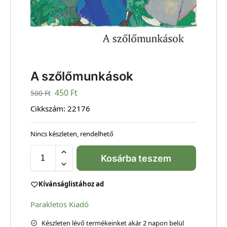
A szőlőmunkások
450
Ft
500
Ft
Cikkszám:
22176
Nincs készleten, rendelhető
Kosárba teszem
Kívánságlistához ad
Parakletos Kiadó
Készleten lévő termékeinket akár 2 napon belül