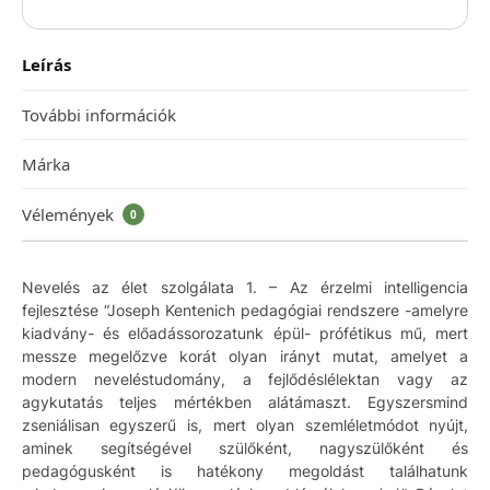
Leírás
További információk
Márka
Vélemények
0
Nevelés az élet szolgálata 1. – Az érzelmi intelligencia
fejlesztése “Joseph Kentenich pedagógiai rendszere -amelyre
kiadvány- és előadássorozatunk épül- prófétikus mű, mert
messze megelőzve korát olyan irányt mutat, amelyet a
modern neveléstudomány, a fejlődéslélektan vagy az
agykutatás teljes mértékben alátámaszt. Egyszersmind
zseniálisan egyszerű is, mert olyan szemléletmódot nyújt,
aminek segítségével szülőként, nagyszülőként és
pedagógusként is hatékony megoldást találhatunk