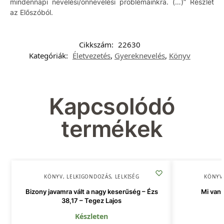
mindennapi nevelési/önnevelési problémáinkra. (…)” Részlet
az Előszóból.
Cikkszám:
22630
Kategóriák:
Életvezetés
,
Gyereknevelés
,
Könyv
Kapcsolódó
termékek
KÖNYV
,
LELKIGONDOZÁS
,
LELKISÉG
KÖNYV
Bizony javamra vált a nagy keserűség – Ézs
Mi van 
38,17 – Tegez Lajos
Készleten