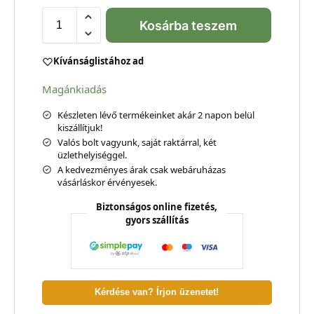
Kosárba teszem
Kívánságlistához ad
Magánkiadás
Készleten lévő termékeinket akár 2 napon belül
kiszállítjuk!
Valós bolt vagyunk, saját raktárral, két
üzlethelyiséggel.
A kedvezményes árak csak webáruházas
vásárláskor érvényesek.
Biztonságos online fizetés,
gyors szállítás
Kérdése van? Írjon üzenetet!