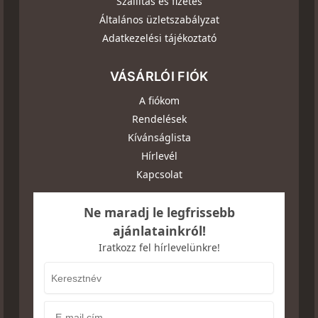
Szállítás és fizetés
Általános üzletszabályzat
Adatkezelési tájékoztató
VÁSÁRLÓI FIÓK
A fiókom
Rendelések
Kívánságlista
Hírlevél
Kapcsolat
Ne maradj le legfrissebb
ajánlatainkról!
Iratkozz fel hírlevelünkre!