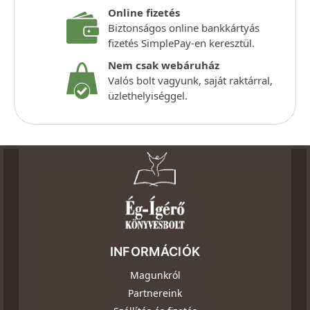
Online fizetés
Biztonságos online bankkártyás
fizetés SimplePay-en keresztül.
Nem csak webáruház
Valós bolt vagyunk, saját raktárral,
üzlethelyiséggel.
INFORMÁCIÓK
Magunkról
Partnereink