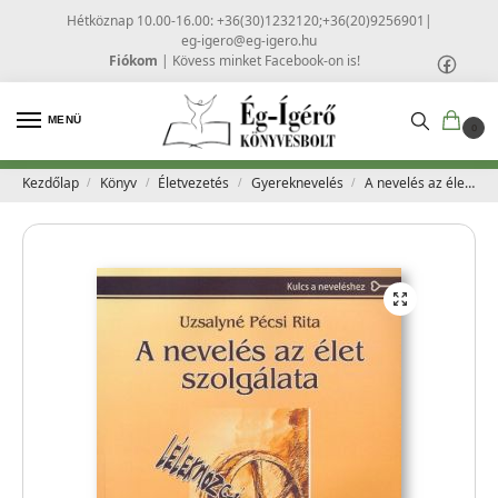
Hétköznap 10.00-16.00: +36(30)1232120;+36(20)9256901
|
eg-igero@eg-igero.hu
Fiókom
|
Kövess minket Facebook-on is!
MENÜ
0
Kezdőlap
Könyv
Életvezetés
Gyereknevelés
A nevelés az élet szolgálata 1. – Uzsalyné Pécsi Rita
/
/
/
/