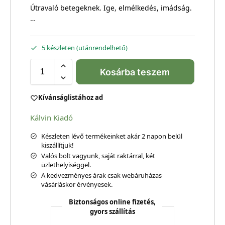
Útravaló betegeknek. Ige, elmélkedés, imádság.
…
5 készleten (utánrendelhető)
Kosárba teszem
Kívánságlistához ad
Kálvin Kiadó
Készleten lévő termékeinket akár 2 napon belül
kiszállítjuk!
Valós bolt vagyunk, saját raktárral, két
üzlethelyiséggel.
A kedvezményes árak csak webáruházas
vásárláskor érvényesek.
Biztonságos online fizetés,
gyors szállítás