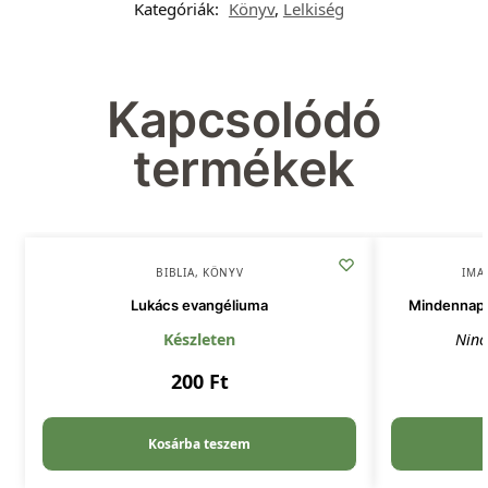
Kategóriák:
Könyv
,
Lelkiség
Kapcsolódó
termékek
BIBLIA
,
KÖNYV
IMA
Lukács evangéliuma
Mindennapi
Készleten
Ninc
200
Ft
Kosárba teszem