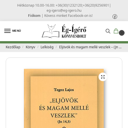
Hétköznap 10.00-16.00: +36(30)1232120;+36(20)9256901
|
eg-igero@eg-igero.hu
Fiókom
|
Kövess minket Facebook-on is!
MENÜ
0
Kezdőlap
Könyv
Lelkiség
Eljövök és magam mellé veszlek – (Jn 14,3) – Tegez Lajos
/
/
/