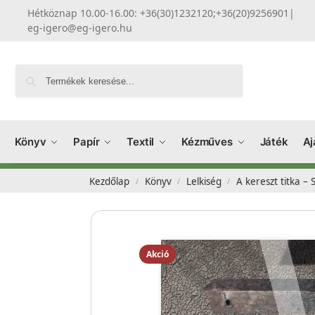
Hétköznap 10.00-16.00: +36(30)1232120;+36(20)9256901
|
eg-igero@eg-igero.hu
Keresés
Könyv
Papír
Textil
Kézműves
Játék
Aj
Kezdőlap
Könyv
Lelkiség
A kereszt titka –
/
/
/
Akció