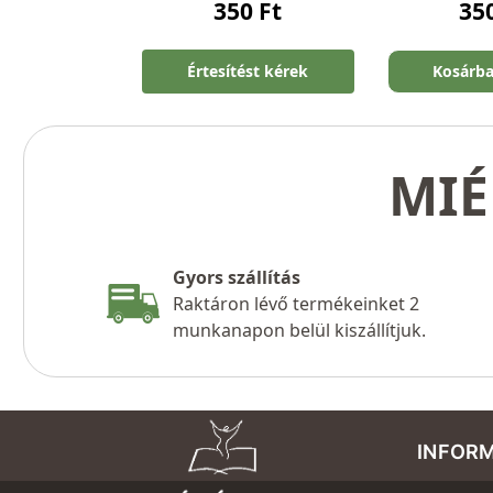
350
Ft
35
Értesítést kérek
Kosárb
MIÉ
Gyors szállítás
Raktáron lévő termékeinket 2
munkanapon belül kiszállítjuk.
INFOR