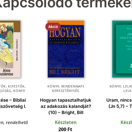
Kapcsolódó terméke
Akció
ÓK, KIFESTŐK
,
KÖNYV
,
MINDENNAPI
KÖNYV
,
LEL
FJÚSÁG
,
KÖNYV
KERESZTÉNYSÉG
LELK
ése – Bibliai
Hogyan tapasztalhatjuk
Uram, ninc
jszövetség I.
az adakozás kalandját?
(Jn 5,7) – 
(10) – Bright, Bill
en, rendelhető
Készleten
Kész
200
Ft