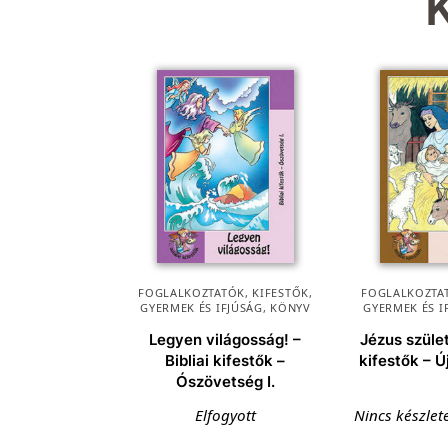
FOGLALKOZTATÓK, KIFESTŐK
,
FOGLALKOZTAT
GYERMEK ÉS IFJÚSÁG
,
KÖNYV
GYERMEK ÉS I
Legyen világosság! –
Jézus szület
Bibliai kifestők –
kifestők – Ú
Ószövetség I.
Elfogyott
Nincs készlet