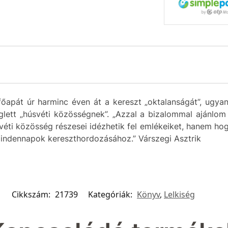
apát úr harminc éven át a kereszt „oktalanságát”, ugyan
ett „húsvéti közösségnek”. „Azzal a bizalommal ajánlom
i közösség részesei idézhetik fel emlékeiket, hanem hogy 
 mindennapok kereszthordozásához.” Várszegi Asztrik
Cikkszám:
21739
Kategóriák:
Könyv
,
Lelkiség