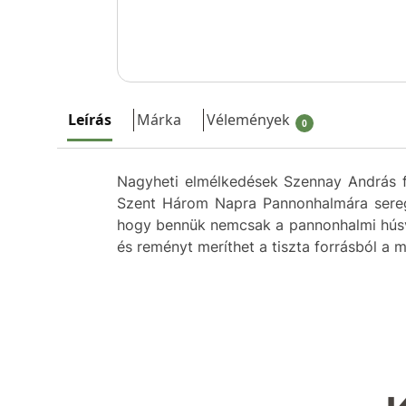
Leírás
Márka
Vélemények
0
Nagyheti elmélkedések Szennay András fő
Szent Három Napra Pannonhalmára seregl
hogy bennük nemcsak a pannonhalmi húsvét
és reményt meríthet a tiszta forrásból a