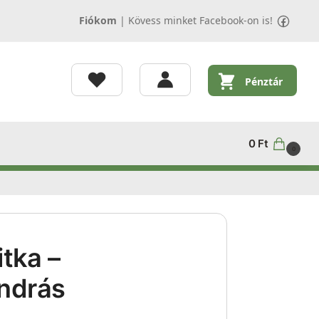
Fiókom
|
Kövess minket Facebook-on is!
Pénztár
0
Ft
0
itka –
ndrás