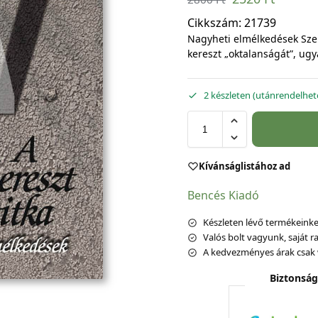
Cikkszám:
21739
Nagyheti elmélkedések Sze
kereszt „oktalanságát”, u
2 készleten (utánrendelhet
Kívánságlistához ad
Bencés Kiadó
Készleten lévő termékeinket
Valós bolt vagyunk, saját ra
A kedvezményes árak csak 
Biztonság