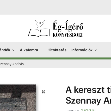
ándék
Alkalomra
Hitoktatás
Információk
 Szennay András
A kereszt t
Szennay A
2520
Ft
2800
Ft