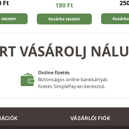
0
Ft
25
180
Ft
a teszem
Kosárba
Kosárba teszem
RT VÁSÁROLJ NÁL
Online fizetés
Biztonságos online bankkártyás
fizetés SimplePay-en keresztül.
MÁCIÓK
VÁSÁRLÓI FIÓK