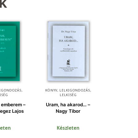
k
KIGONDOZÁS
,
KÖNYV
,
LELKIGONDOZÁS
,
ISÉG
LELKISÉG
s emberem –
Uram, ha akarod… –
Tegez Lajos
Nagy Tibor
leten
Készleten