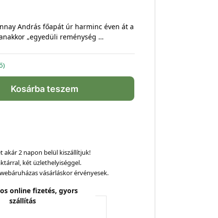
nnay András főapát úr harminc éven át a
gyanakkor „egyedüli reménység …
ő)
Kosárba teszem
 akár 2 napon belül kiszállítjuk!
ktárral, két üzlethelyiséggel.
webáruházas vásárláskor érvényesek.
os online fizetés, gyors
szállítás