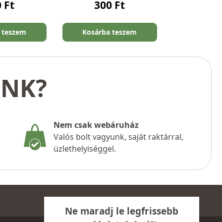
0
Ft
300
Ft
 teszem
Kosárba teszem
UNK?
Nem csak webáruház
Valós bolt vagyunk, saját raktárral,
üzlethelyiséggel.
Ne maradj le legfrissebb