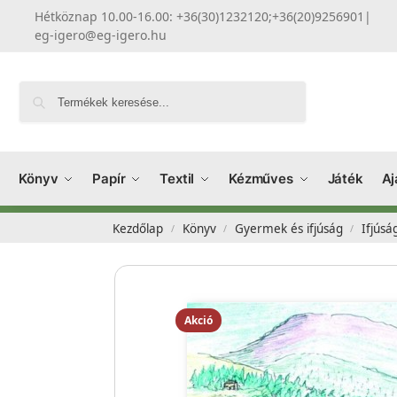
Hétköznap 10.00-16.00: +36(30)1232120;+36(20)9256901
|
eg-igero@eg-igero.hu
Keresés
Könyv
Papír
Textil
Kézműves
Játék
Aj
Kezdőlap
Könyv
Gyermek és ifjúság
Ifjúsá
/
/
/
Akció