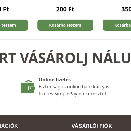
0
Ft
200
Ft
35
a teszem
Kosárba teszem
Kosárba
RT VÁSÁROLJ NÁL
Online fizetés
Biztonságos online bankkártyás
fizetés SimplePay-en keresztül.
MÁCIÓK
VÁSÁRLÓI FIÓK