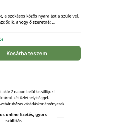
t, a szokásos közös nyaralást a szüleivel.
zdődik, ahogy ő szeretné: …
ő)
Kosárba teszem
 akár 2 napon belül kiszállítjuk!
ktárral, két üzlethelyiséggel.
webáruházas vásárláskor érvényesek.
os online fizetés, gyors
szállítás