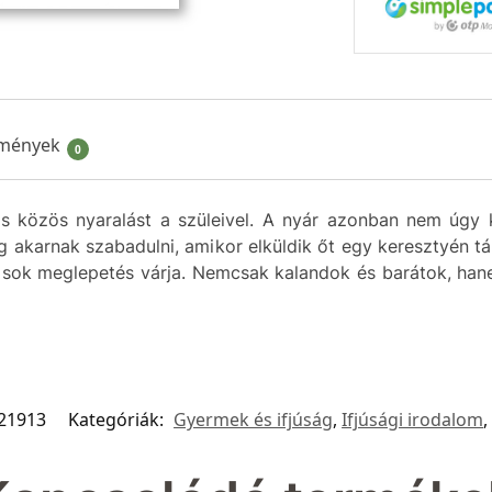
mények
0
s közös nyaralást a szüleivel. A nyár azonban nem úgy 
eg akarnak szabadulni, amikor elküldik őt egy keresztyén 
 sok meglepetés várja. Nemcsak kalandok és barátok, hane
21913
Kategóriák:
Gyermek és ifjúság
,
Ifjúsági irodalom