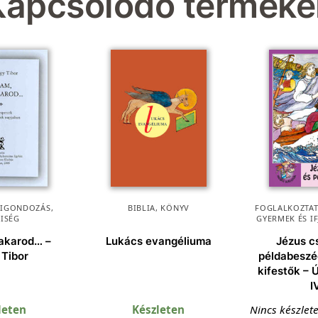
Kapcsolódó terméke
KIGONDOZÁS
,
BIBLIA
,
KÖNYV
FOGLALKOZTAT
KISÉG
GYERMEK ÉS I
 akarod… –
Lukács evangéliuma
Jézus c
 Tibor
példabeszéd
kifestők – 
I
leten
Készleten
Nincs készlet