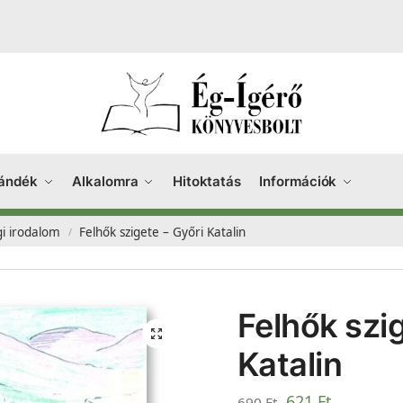
ándék
Alkalomra
Hitoktatás
Információk
gi irodalom
Felhők szigete – Győri Katalin
/
Felhők szi
Katalin
621
Ft
690
Ft