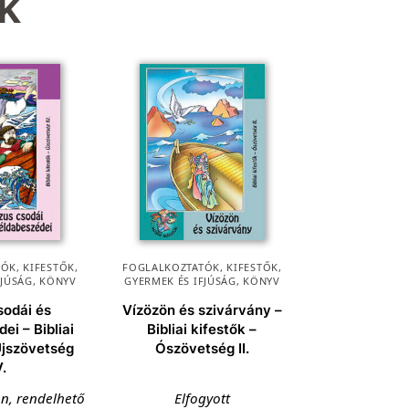
k
ÓK, KIFESTŐK
,
FOGLALKOZTATÓK, KIFESTŐK
,
FJÚSÁG
,
KÖNYV
GYERMEK ÉS IFJÚSÁG
,
KÖNYV
sodái és
Vízözön és szivárvány –
ei – Bibliai
Bibliai kifestők –
Újszövetség
Ószövetség II.
V.
en, rendelhető
Elfogyott