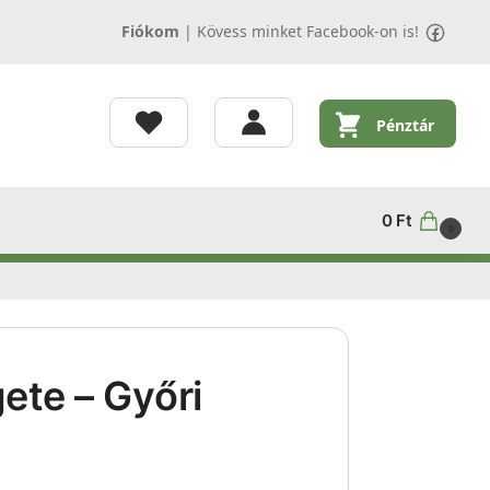
Fiókom
|
Kövess minket Facebook-on is!
Pénztár
0
Ft
0
gete – Győri