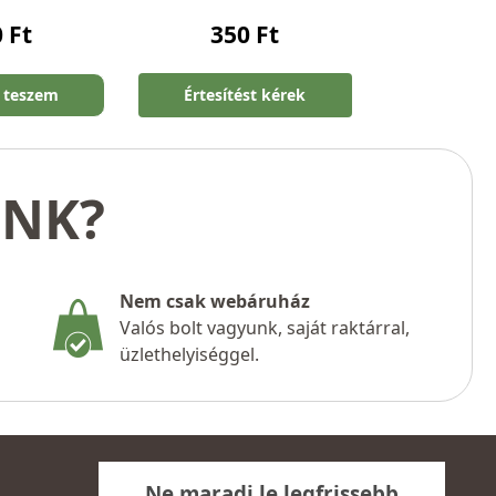
0
Ft
350
Ft
 teszem
Értesítést kérek
UNK?
Nem csak webáruház
Valós bolt vagyunk, saját raktárral,
üzlethelyiséggel.
Ne maradj le legfrissebb