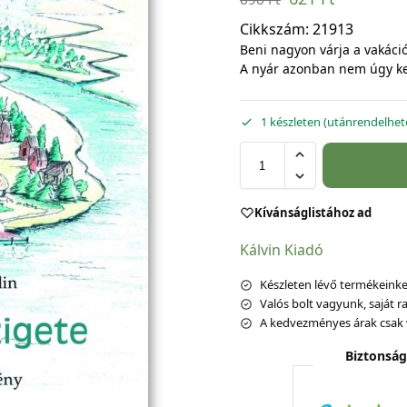
Cikkszám:
21913
Beni nagyon várja a vakáció
A nyár azonban nem úgy ke
1 készleten (utánrendelhet
Kívánságlistához ad
Kálvin Kiadó
Készleten lévő termékeinket
Valós bolt vagyunk, saját ra
A kedvezményes árak csak 
Biztonság