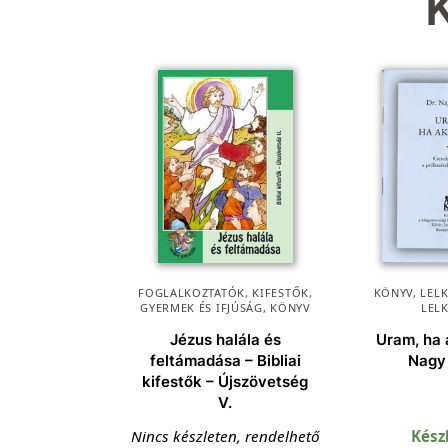
FOGLALKOZTATÓK, KIFESTŐK
,
KÖNYV
,
LEL
GYERMEK ÉS IFJÚSÁG
,
KÖNYV
LEL
Jézus halála és
Uram, ha
feltámadása – Bibliai
Nagy
kifestők – Újszövetség
V.
Nincs készleten, rendelhető
Kész