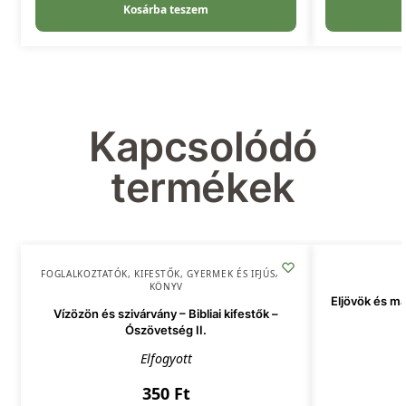
Kosárba teszem
Kapcsolódó
termékek
FOGLALKOZTATÓK, KIFESTŐK
,
GYERMEK ÉS IFJÚSÁG
,
KÖNYV
Eljövök és ma
Vízözön és szivárvány – Bibliai kifestők –
Ószövetség II.
Elfogyott
350
Ft