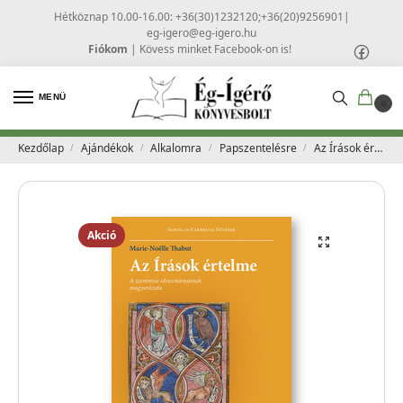
Hétköznap 10.00-16.00: +36(30)1232120;+36(20)9256901
|
eg-igero@eg-igero.hu
Fiókom
|
Kövess minket Facebook-on is!
MENÜ
0
Kezdőlap
Ajándékok
Alkalomra
Papszentelésre
Az Írások értelme – III. kötet – Marie-Noelle Thabut
/
/
/
/
Akció