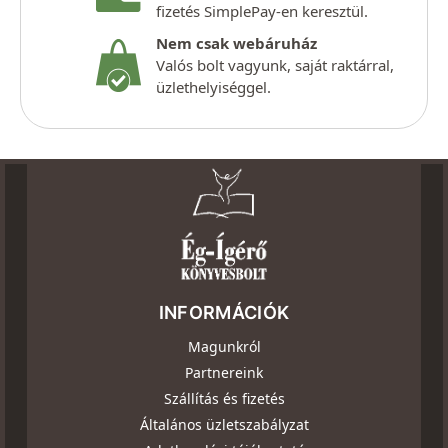
fizetés SimplePay-en keresztül.
Nem csak webáruház
Valós bolt vagyunk, saját raktárral,
üzlethelyiséggel.
INFORMÁCIÓK
Magunkról
Partnereink
Szállítás és fizetés
Általános üzletszabályzat