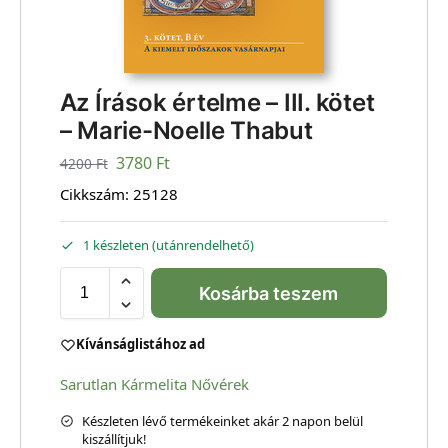
Az Írások értelme – III. kötet
– Marie-Noelle Thabut
3780
Ft
4200
Ft
Cikkszám:
25128
1 készleten (utánrendelhető)
Kosárba teszem
Kívánságlistához ad
Sarutlan Kármelita Nővérek
Készleten lévő termékeinket akár 2 napon belül
kiszállítjuk!