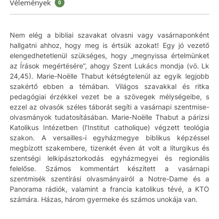
Vélemények
0
Nem elég a bibliai szavakat olvasni vagy vasárnaponként
hallgatni ahhoz, hogy meg is értsük azokat! Egy jó vezető
elengedhetetlenül szükséges, hogy „megnyissa értelmünket
az Írások megértésére”, ahogy Szent Lukács mondja (vö. Lk
24,45). Marie-Noëlle Thabut kétségtelenül az egyik legjobb
szakértő ebben a témában. Világos szavakkal és ritka
pedagógiai érzékkel vezet be a szövegek mélységeibe, s
ezzel az olvasók széles táborát segíti a vasárnapi szentmise-
olvasmányok tudatosításában. Marie-Noëlle Thabut a párizsi
Katolikus Intézetben (l’Institut catholique) végzett teológia
szakon. A versailles-i egyházmegye biblikus képzéssel
megbízott szakembere, tizenkét éven át volt a liturgikus és
szentségi lelkipásztorkodás egyházmegyei és regionális
felelőse. Számos kommentárt készített a vasárnapi
szentmisék szentírási olvasmányairól a Notre-Dame és a
Panorama rádiók, valamint a francia katolikus tévé, a KTO
számára. Házas, három gyermeke és számos unokája van.