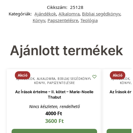
Cikkszám:
25128
Kategóriák:
Ajándékok
,
Alkalomra
,
Bibliai segédkönyv
,
Könyv
,
Papszentelésre
,
Teológia
Ajánlott termékek
Akció
Akció
AJÁNDÉKOK
,
ALKALOMRA
,
BIBLIAI SEGÉDKÖNYV
,
AJÁNDÉKOK
,
KÖNYV
,
PAPSZENTELÉSRE
KÖNYV
Az Írások értelme – II. kötet – Marie-Noelle
Az Írások ér
Thabut
Nincs készleten, rendelhető
4000
Ft
3600
Ft