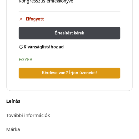
Kongresszus emlékkönyve
Elfogyott
Értesítést kérek
Kívánságlistához ad
EGYEB
Kérdése van? Írjon üzenetet!
Leírás
További információk
Márka