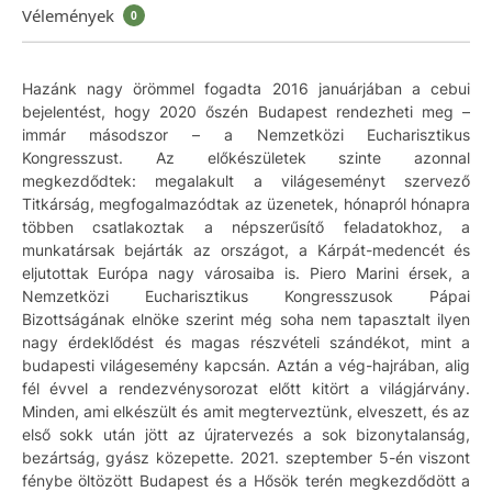
Vélemények
0
Hazánk nagy örömmel fogadta 2016 januárjában a cebui
bejelentést, hogy 2020 őszén Budapest rendezheti meg –
immár másodszor – a Nemzetközi Eucharisztikus
Kongresszust. Az előkészületek szinte azonnal
megkezdődtek: megalakult a világeseményt szervező
Titkárság, megfogalmazódtak az üzenetek, hónapról hónapra
többen csatlakoztak a népszerűsítő feladatokhoz, a
munkatársak bejárták az országot, a Kárpát-medencét és
eljutottak Európa nagy városaiba is. Piero Marini érsek, a
Nemzetközi Eucharisztikus Kongresszusok Pápai
Bizottságának elnöke szerint még soha nem tapasztalt ilyen
nagy érdeklődést és magas részvételi szándékot, mint a
budapesti világesemény kapcsán. Aztán a vég-hajrában, alig
fél évvel a rendezvénysorozat előtt kitört a világjárvány.
Minden, ami elkészült és amit megterveztünk, elveszett, és az
első sokk után jött az újratervezés a sok bizonytalanság,
bezártság, gyász közepette. 2021. szeptember 5-én viszont
fénybe öltözött Budapest és a Hősök terén megkezdődött a