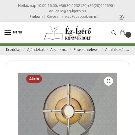
Hétköznap 10.00-16.00: +36(30)1232120;+36(20)9256901
|
eg-igero@eg-igero.hu
Fiókom
|
Kövess minket Facebook-on is!
MENÜ
0
Kezdőlap
Ajándékok
Alkalomra
Papszentelésre
A találkozás – Az 52. Nemzetközi Eucharisztikus Kongresszus emlékkönyve
/
/
/
/
Akció