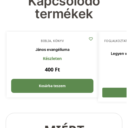
Kapcsolódó
termékek
BIBLIA
,
KÖNYV
FOGLALKOZTAT
János evangéliuma
Legyen vil
Készleten
400
Ft
Kosárba teszem