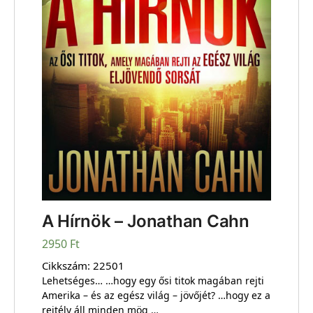
A Hírnök – Jonathan Cahn
2950
Ft
Cikkszám:
22501
Lehetséges… …hogy egy ősi titok magában rejti
Amerika – és az egész világ – jövőjét? …hogy ez a
rejtély áll minden mög …