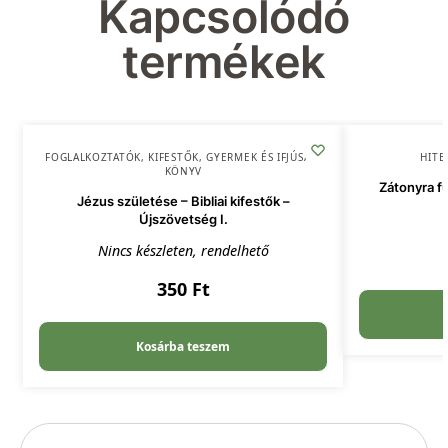
Kapcsolódó
termékek
FOGLALKOZTATÓK, KIFESTŐK
,
GYERMEK ÉS IFJÚSÁG
,
HITE
KÖNYV
Zátonyra fu
Jézus születése – Bibliai kifestők –
Újszövetség I.
Nincs készleten, rendelhető
350
Ft
Kosárba teszem