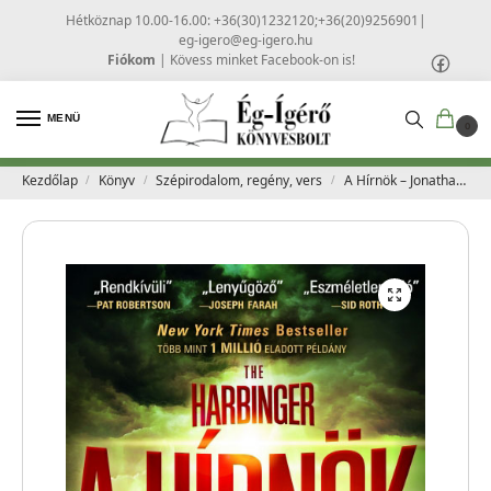
Hétköznap 10.00-16.00: +36(30)1232120;+36(20)9256901
|
eg-igero@eg-igero.hu
Fiókom
|
Kövess minket Facebook-on is!
MENÜ
0
Kezdőlap
Könyv
Szépirodalom, regény, vers
A Hírnök – Jonathan Cahn
/
/
/