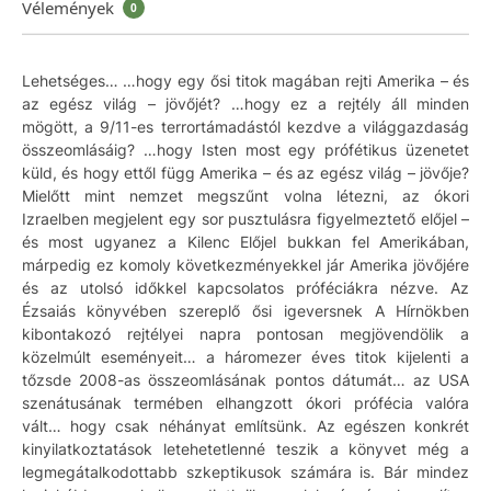
Vélemények
0
Lehetséges… …hogy egy ősi titok magában rejti Amerika – és
az egész világ – jövőjét? …hogy ez a rejtély áll minden
mögött, a 9/11-es terrortámadástól kezdve a világgazdaság
összeomlásáig? …hogy Isten most egy prófétikus üzenetet
küld, és hogy ettől függ Amerika – és az egész világ – jövője?
Mielőtt mint nemzet megszűnt volna létezni, az ókori
Izraelben megjelent egy sor pusztulásra figyelmeztető előjel –
és most ugyanez a Kilenc Előjel bukkan fel Amerikában,
márpedig ez komoly következményekkel jár Amerika jövőjére
és az utolsó időkkel kapcsolatos próféciákra nézve. Az
Ézsaiás könyvében szereplő ősi igeversnek A Hírnökben
kibontakozó rejtélyei napra pontosan megjövendölik a
közelmúlt eseményeit… a háromezer éves titok kijelenti a
tőzsde 2008-as összeomlásának pontos dátumát… az USA
szenátusának termében elhangzott ókori prófécia valóra
vált… hogy csak néhányat említsünk. Az egészen konkrét
kinyilatkoztatások letehetetlenné teszik a könyvet még a
legmegátalkodottabb szkeptikusok számára is. Bár mindez