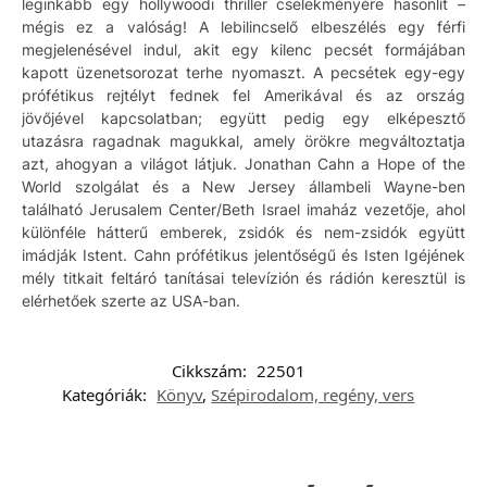
leginkább egy hollywoodi thriller cselekményére hasonlít –
mégis ez a valóság! A lebilincselő elbeszélés egy férfi
megjelenésével indul, akit egy kilenc pecsét formájában
kapott üzenetsorozat terhe nyomaszt. A pecsétek egy-egy
prófétikus rejtélyt fednek fel Amerikával és az ország
jövőjével kapcsolatban; együtt pedig egy elképesztő
utazásra ragadnak magukkal, amely örökre megváltoztatja
azt, ahogyan a világot látjuk. Jonathan Cahn a Hope of the
World szolgálat és a New Jersey állambeli Wayne-ben
található Jerusalem Center/Beth Israel imaház vezetője, ahol
különféle hátterű emberek, zsidók és nem-zsidók együtt
imádják Istent. Cahn prófétikus jelentőségű és Isten Igéjének
mély titkait feltáró tanításai televízión és rádión keresztül is
elérhetőek szerte az USA-ban.
Cikkszám:
22501
Kategóriák:
Könyv
,
Szépirodalom, regény, vers