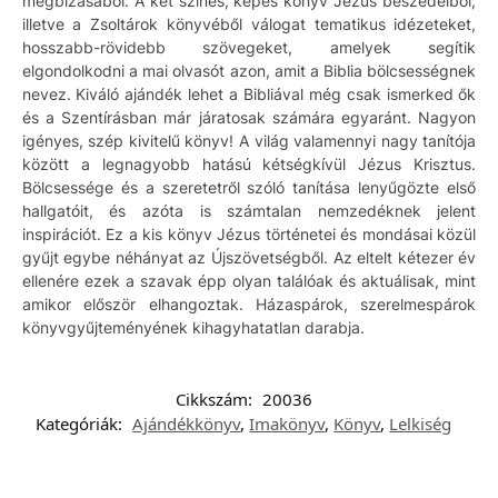
megbízásából. A két színes, képes könyv Jézus beszédeiből,
illetve a Zsoltárok könyvéből válogat tematikus idézeteket,
hosszabb-rövidebb szövegeket, amelyek segítik
elgondolkodni a mai olvasót azon, amit a Biblia bölcsességnek
nevez. Kiváló ajándék lehet a Bibliával még csak ismerked ők
és a Szentírásban már járatosak számára egyaránt. Nagyon
igényes, szép kivitelű könyv! A világ valamennyi nagy tanítója
között a legnagyobb hatású kétségkívül Jézus Krisztus.
Bölcsessége és a szeretetről szóló tanítása lenyűgözte első
hallgatóit, és azóta is számtalan nemzedéknek jelent
inspirációt. Ez a kis könyv Jézus történetei és mondásai közül
gyűjt egybe néhányat az Újszövetségből. Az eltelt kétezer év
ellenére ezek a szavak épp olyan találóak és aktuálisak, mint
amikor először elhangoztak. Házaspárok, szerelmespárok
könyvgyűjteményének kihagyhatatlan darabja.
Cikkszám:
20036
Kategóriák:
Ajándékkönyv
,
Imakönyv
,
Könyv
,
Lelkiség