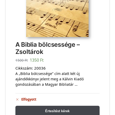
A Biblia bölcsessége –
Zsoltárok
1350
Ft
1500
Ft
Cikkszám:
20036
A „Biblia bölcsessége” cím alatt két új
ajándékkönyv jelent meg a Kálvin Kiadó
gondozásában a Magyar Bibliatár …
Elfogyott
Értesítést kérek