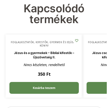
Kapcsolódó
termékek
FOGLALKOZTATÓK, KIFESTŐK
,
GYERMEK ÉS IFJÚSÁG
,
FOGLALKOZTAT
KÖNYV
Jézus és a gyermekek – Bibliai kifestők –
Jézus csod
Újszövetség II.
kife
Nincs készleten, rendelhető
Ninc
350
Ft
Kosárba teszem