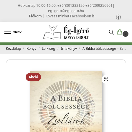
Hétköznap 10.00-16.00: +36(30)1232120;+36(20)9256901
|
eg-igero@eg-igero.hu
Fiókom
|
Kövess minket Facebook-on is!
MENÜ
0
Kezdőlap
Könyv
Lelkiség
Imakönyv
A Biblia bölcsessége – Zsoltárok
/
/
/
/
Akció