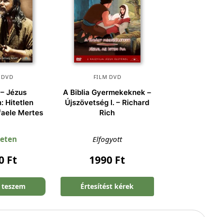
 DVD
FILM DVD
 – Jézus
A Biblia Gyermekeknek –
: Hitetlen
Újszövetség I. – Richard
faele Mertes
Rich
leten
Elfogyott
90
Ft
1990
Ft
 teszem
Értesítést kérek