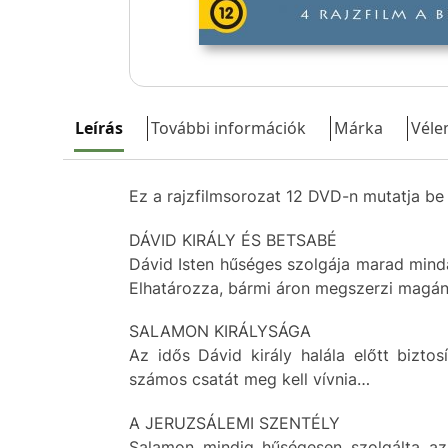
Leírás
További információk
Márka
Véle
Ez a rajzfilmsorozat 12 DVD-n mutatja be 
DÁVID KIRÁLY ÉS BETSABÉ
Dávid Isten hűséges szolgája marad minda
Elhatározza, bármi áron megszerzi magána
SALAMON KIRÁLYSÁGA
Az idős Dávid király halála előtt bizt
számos csatát meg kell vívnia…
A JERUZSÁLEMI SZENTÉLY
Salamon mindig hűségesen szolgálta az 