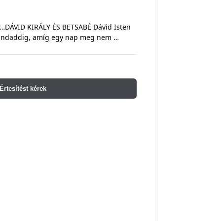
r…DÁVID KIRÁLY ÉS BETSABÉ Dávid Isten
indaddig, amíg egy nap meg nem …
Értesítést kérek