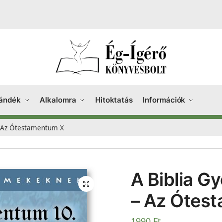
ándék
Alkalomra
Hitoktatás
Információk
– Az Ótestamentum X
A Biblia 
– Az Ótes
1990
Ft