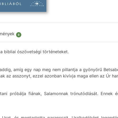
mények
0
a bibliai ószövetségi történeteket.
ddig, amíg egy nap meg nem pillantja a gyönyörű Betsabét
k az asszonyt, ezzel azonban kivívja maga ellen az Úr ha
osítani próbálja fiának, Salamonnak trónutódlását. Enne
Urat, és megtartotta parancsait. Uralkodóként legendás