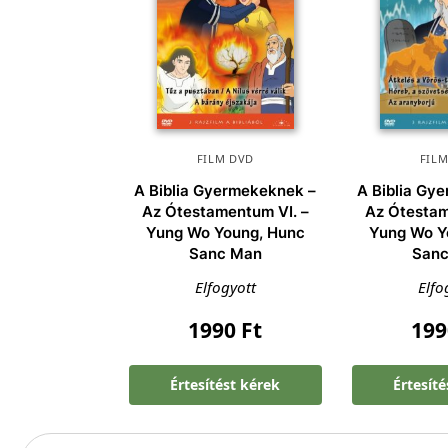
FILM DVD
FIL
A Biblia Gyermekeknek –
A Biblia Gy
Az Ótestamentum VI. –
Az Ótestam
Yung Wo Young, Hunc
Yung Wo Y
Sanc Man
San
Elfogyott
Elfo
1990
Ft
19
Értesítést kérek
Értesít