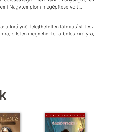
sálemi Nagytemplom megépítése volt…
 a királynő felejthetetlen látogatást tesz
ra, s Isten megneheztel a bölcs királyra,
k