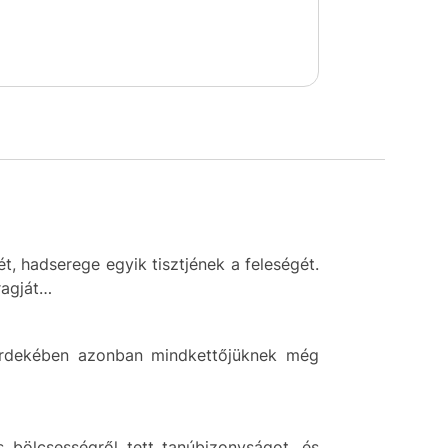
, hadserege egyik tisztjének a feleségét.
ragját…
k érdekében azonban mindkettőjüknek még
 bölcsességről tett tanúbizonyságot, és