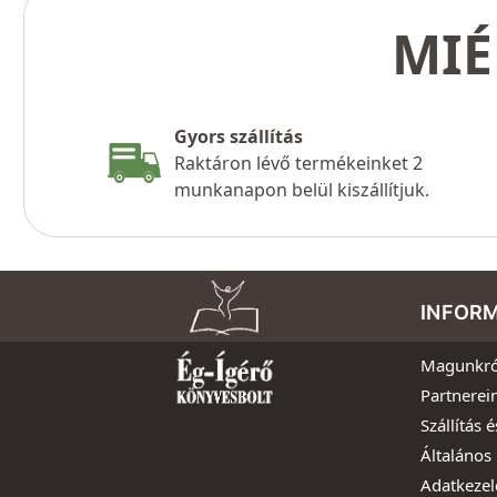
MIÉ
Gyors szállítás
Raktáron lévő termékeinket 2
munkanapon belül kiszállítjuk.
INFOR
Magunkró
Partnerei
Szállítás é
Általános 
Adatkezel