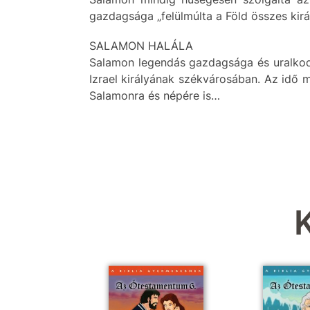
gazdagsága „felülmúlta a Föld összes ki
SALAMON HALÁLA
Salamon legendás gazdagsága és uralkodói 
Izrael királyának székvárosában. Az idő 
Salamonra és népére is…