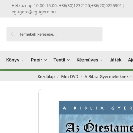
Hétköznap 10.00-16.00: +36(30)1232120;+36(20)9256901
|
eg-igero@eg-igero.hu
Keresés
Könyv
Papír
Textil
Kézműves
Játék
Aj
Kezdőlap
Film DVD
A Biblia Gyermekeknek 
/
/