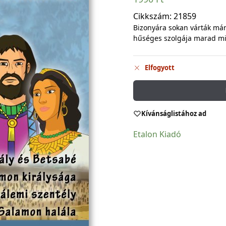
Cikkszám:
21859
Bizonyára sokan várták má
hűséges szolgája marad m
Elfogyott
Kívánságlistához ad
Etalon Kiadó