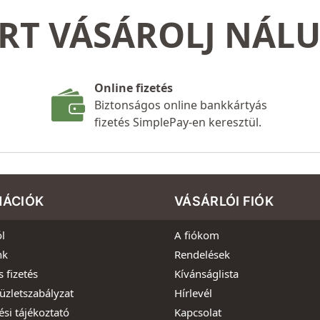
RT VÁSÁROLJ NÁL
Online fizetés
Biztonságos online bankkártyás
fizetés SimplePay-en keresztül.
MÁCIÓK
VÁSÁRLÓI FIÓK
l
A fiókom
nk
Rendelések
s fizetés
Kívánságlista
üzletszabályzat
Hírlevél
ési tájékoztató
Kapcsolat