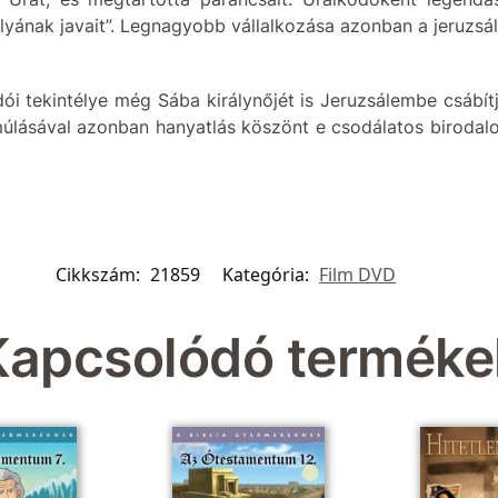
rályának javait”. Legnagyobb vállalkozása azonban a jeruz
tekintélye még Sába királynőjét is Jeruzsálembe csábítja:
múlásával azonban hanyatlás köszönt e csodálatos birodalom
Cikkszám:
21859
Kategória:
Film DVD
Kapcsolódó terméke