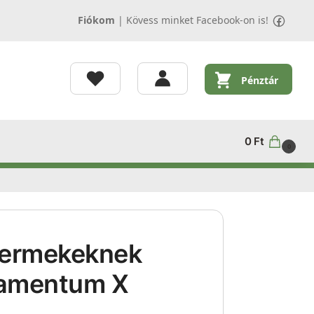
Fiókom
|
Kövess minket Facebook-on is!
Pénztár
0
Ft
0
Gyermekeknek
tamentum X