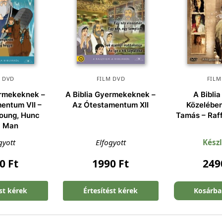
M DVD
FILM DVD
FILM
ermekeknek –
A Biblia Gyermekeknek –
A Biblia
entum VII –
Az Ótestamentum XII
Közelében
oung, Hunc
Tamás – Raf
c Man
gyott
Elfogyott
Kész
90
Ft
1990
Ft
24
ést kérek
Értesítést kérek
Kosárba