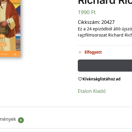
Richard Ri
1990
Ft
Cikkszám:
20427
Ez a 24 epizódból álló újsz
rajzfilmsorozat Richard Ric
Elfogyott
Kívánságlistához ad
Etalon Kiadó
mények
0