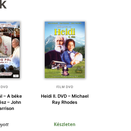
k
 DVD
FILM DVD
ál – A béke
Heidi II. DVD – Michael
rész – John
Ray Rhodes
arrison
gyott
Készleten