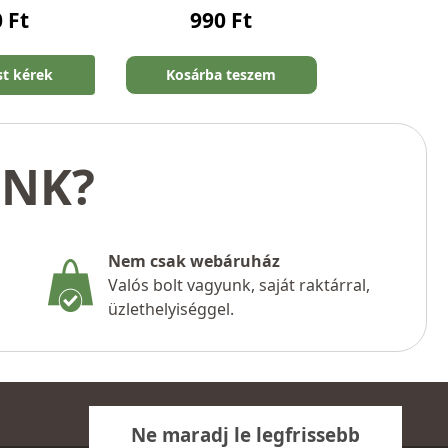
0
Ft
990
Ft
st kérek
Kosárba teszem
UNK?
Nem csak webáruház
Valós bolt vagyunk, saját raktárral,
üzlethelyiséggel.
Ne maradj le legfrissebb