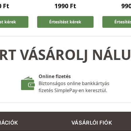
0
Ft
1990
Ft
99
ést kérek
Értesítést kérek
Értesíté
RT VÁSÁROLJ NÁL
Online fizetés
Biztonságos online bankkártyás
fizetés SimplePay-en keresztül.
MÁCIÓK
VÁSÁRLÓI FIÓK