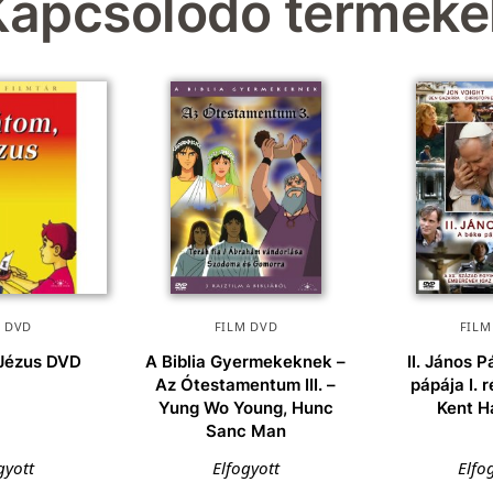
Kapcsolódó terméke
M DVD
FILM DVD
FILM
 Jézus DVD
A Biblia Gyermekeknek –
II. János P
Az Ótestamentum III. –
pápája I. 
Yung Wo Young, Hunc
Kent H
Sanc Man
gyott
Elfogyott
Elfo