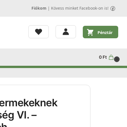
Fiókom
|
Kövess minket Facebook-on is!
Pénztár
0
Ft
0
Gyermekeknek
ég VI. –