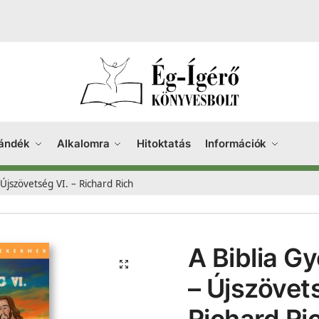
ándék
Alkalomra
Hitoktatás
Információk
jszövetség VI. – Richard Rich
A Biblia 
– Újszövets