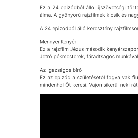
Ez a 24 epizódból álló újszövetségi tört
álma. A gyönyörű rajzfilmek kicsik és na
A 24 epizódból álló keresztény rajzfilmso
Mennyei Kenyér
Ez a rajzfilm Jézus második kenyérszaporít
Jetró pékmesterek, fáradtságos munkával
Az igazságos bíró
Ez az epizód a születésétől fogva vak fiú
mindenhol Őt keresi. Vajon sikerül neki rát