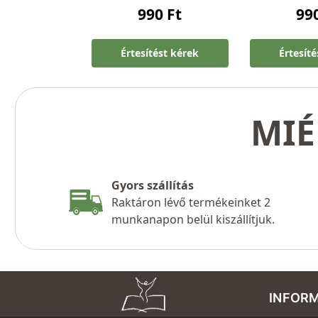
990
Ft
99
Értesítést kérek
Értesít
MIÉ
Gyors szállítás
Raktáron lévő termékeinket 2
munkanapon belül kiszállítjuk.
INFOR