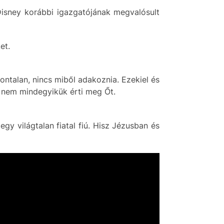
 Disney korábbi igazgatójának megvalósult
et.
hontalan, nincs miből adakoznia. Ezekiel és
 nem mindegyikük érti meg Őt.
gy világtalan fiatal fiú. Hisz Jézusban és