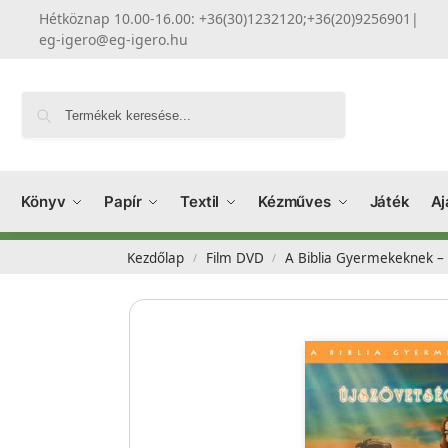
Hétköznap 10.00-16.00: +36(30)1232120;+36(20)9256901
|
eg-igero@eg-igero.hu
Keresés
Könyv
Papír
Textil
Kézműves
Játék
Aj
Kezdőlap
Film DVD
A Biblia Gyermekeknek – Ú
/
/