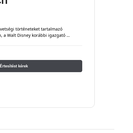
ch
övetségi történeteket tartalmazó
h, a Walt Disney korábbi igazgató …
Értesítést kérek