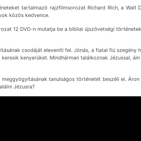
éneteket tartalmazó rajzfilmsorozat Richard Rich, a Walt
gyok közös kedvence.
rozat 12 DVD-n mutatja be a bibliai újszövetségi történetek
ásának csodáját eleveníti fel. Jónás, a fiatal fiú szegény 
 keresik kenyerüket. Mindhárman találkoznak Jézussal, ám
 meggyógyításának tanulságos történetét beszéli el. Áron e
alálni Jézusra?