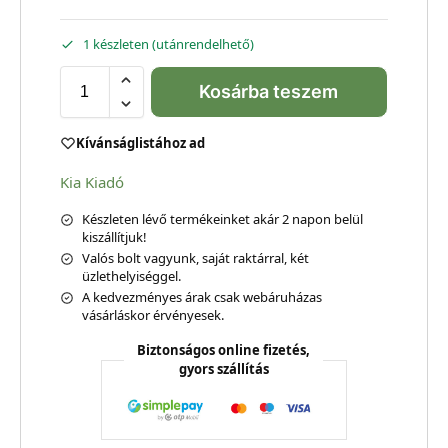
1 készleten (utánrendelhető)
Kosárba teszem
Kívánságlistához ad
Kia Kiadó
Készleten lévő termékeinket akár 2 napon belül
kiszállítjuk!
Valós bolt vagyunk, saját raktárral, két
üzlethelyiséggel.
A kedvezményes árak csak webáruházas
vásárláskor érvényesek.
Biztonságos online fizetés,
gyors szállítás