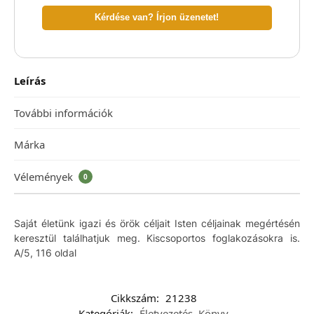
Kérdése van? Írjon üzenetet!
Leírás
További információk
Márka
Vélemények
0
Saját életünk igazi és örök céljait Isten céljainak megértésén
keresztül találhatjuk meg. Kiscsoportos foglakozásokra is.
A/5, 116 oldal
Cikkszám:
21238
Kategóriák:
Életvezetés
,
Könyv