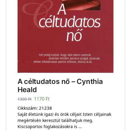
A céltudatos nő – Cynthia
Heald
1170
Ft
1300
Ft
Cikkszám:
21238
Saját életünk igazi és örök céljait Isten céljainak
megértésén keresztül találhatjuk meg.
Kiscsoportos foglakozásokra is …