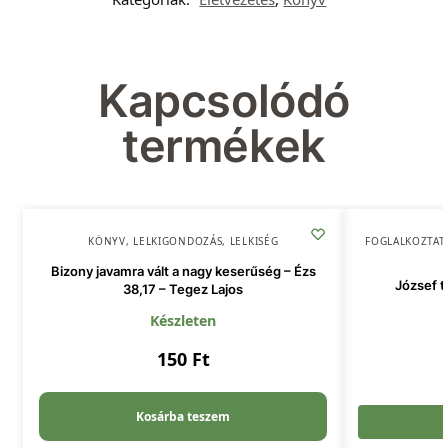
Kapcsolódó
termékek
KÖNYV
,
LELKIGONDOZÁS
,
LELKISÉG
FOGLALKOZTAT
Bizony javamra vált a nagy keserűség – Ézs
József tö
38,17 – Tegez Lajos
Készleten
150
Ft
Kosárba teszem