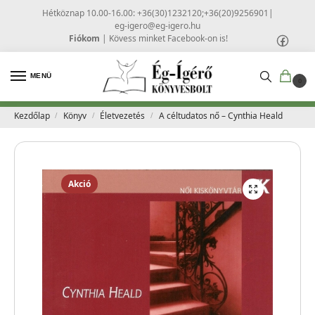
Hétköznap 10.00-16.00: +36(30)1232120;+36(20)9256901
|
eg-igero@eg-igero.hu
Fiókom
|
Kövess minket Facebook-on is!
MENÜ
0
Kezdőlap
Könyv
Életvezetés
A céltudatos nő – Cynthia Heald
/
/
/
Akció