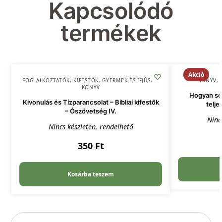
Kapcsolódó
termékek
Akció
FOGLALKOZTATÓK, KIFESTŐK
,
GYERMEK ÉS IFJÚSÁG
,
KÖNYV
,
KÖNYV
Hogyan seg
Kivonulás és Tízparancsolat – Bibliai kifestők
telje
– Ószövetség IV.
Ninc
Nincs készleten, rendelhető
350
Ft
Kosárba teszem