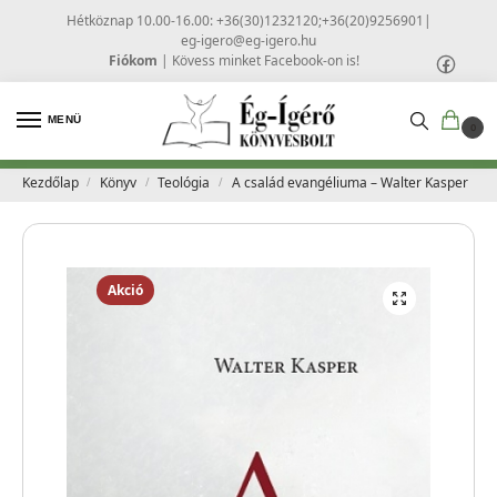
Hétköznap 10.00-16.00: +36(30)1232120;+36(20)9256901
|
eg-igero@eg-igero.hu
Fiókom
|
Kövess minket Facebook-on is!
MENÜ
0
Kezdőlap
Könyv
Teológia
A család evangéliuma – Walter Kasper
/
/
/
Akció