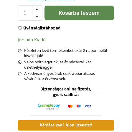
Kosárba teszem
Kívánságlistához ad
Jezsuita Kiadó
Készleten lévő termékeinket akár 2 napon belül
kiszállítjuk!
Valós bolt vagyunk, saját raktárral, két
üzlethelyiséggel.
A kedvezményes árak csak webáruházas
vásárláskor érvényesek.
Biztonságos online fizetés,
gyors szállítás
Kérdése van? Írjon üzenetet!