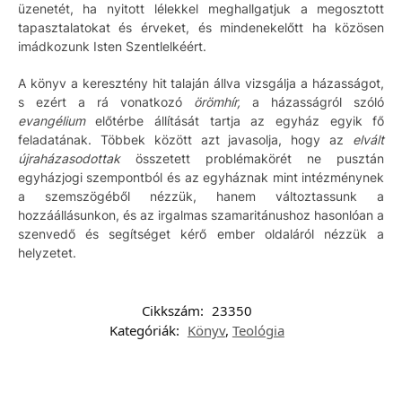
üzenetét, ha nyitott lélekkel meghallgatjuk a megosztott
tapasztalatokat és érveket, és mindenekelőtt ha közösen
imádkozunk Isten Szentlelkéért.
A könyv a keresztény hit talaján állva vizsgálja a házasságot,
s ezért a rá vonatkozó
örömhír,
a házasságról szóló
evangélium
előtérbe állítását tartja az egyház egyik fő
feladatának. Többek között azt javasolja, hogy az
elvált
újraházasodottak
összetett problémakörét ne pusztán
egyházjogi szempontból és az egyháznak mint intézménynek
a szemszögéből nézzük, hanem változtassunk a
hozzáállásunkon, és az irgalmas szamaritánushoz hasonlóan a
szenvedő és segítséget kérő ember oldaláról nézzük a
helyzetet.
Cikkszám:
23350
Kategóriák:
Könyv
,
Teológia