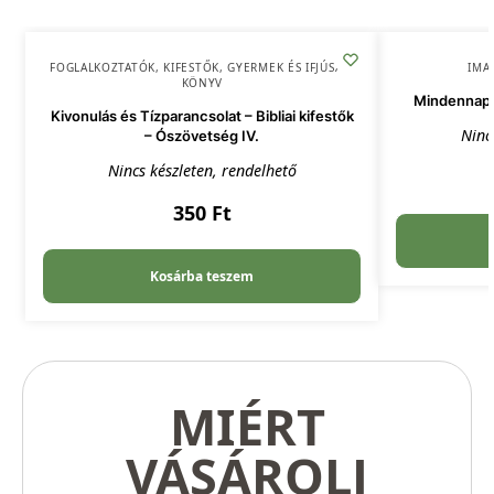
FOGLALKOZTATÓK, KIFESTŐK
,
GYERMEK ÉS IFJÚSÁG
,
IMA
KÖNYV
Mindennapi
Kivonulás és Tízparancsolat – Bibliai kifestők
Ninc
– Ószövetség IV.
Nincs készleten, rendelhető
350
Ft
Kosárba teszem
MIÉRT
VÁSÁROLJ