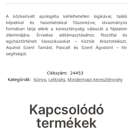
A közkedvelt apologéta kérlelhetetlen logikával, találó
képekkel és hasonlatokkal fűszerezve, olvasmányos
formában tárja elénk a kereszténység válaszát a fájdalom
dilemmájára. Érvelése alátámasztásához filozófiai és
egyháztörténeti klasszikusokat – köztük Arisztotelészt,
Aquinói Szent Tamást, Pascalt és Szent Ágostont – hív
segítségül.
Cikkszám:
24453
Kategóriák:
Könyv
,
Lelkiség
,
Mindennapi kereszténység
Kapcsolódó
termékek