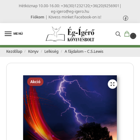
Hétköznap 10.00-16.00: +36(30)1232120;+36(20)9256901
|
eg-igero@eg-igero.hu
Fiókom
|
Kövess minket Facebook-on is!
MENÜ
0
Kezdőlap
Könyv
Lelkiség
A fájdalom – C.S.Lewis
/
/
/
Akció