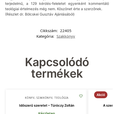
terjedelmű, a 129 kérdés-feleletet egyenként kommentáló
teológiai értelmezés még nem. Köszönet érte a szerzőnek.
(Részlet dr. Bölcskei Gusztáv Ajánlásából)
Cikkszám:
22405
Kategória:
Szakkönyv
Kapcsolódó
termékek
Akció
KÖNYV
,
SZAKKÖNYV
,
TEOLÓGIA
Időszerű szeretet – Túróczy Zoltán
A szem
Készleten