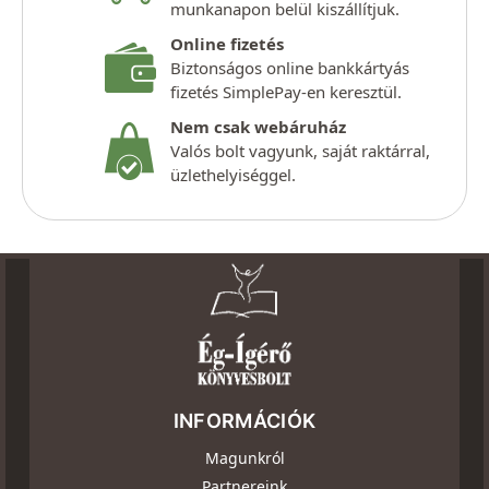
munkanapon belül kiszállítjuk.
Online fizetés
Biztonságos online bankkártyás
fizetés SimplePay-en keresztül.
Nem csak webáruház
Valós bolt vagyunk, saját raktárral,
üzlethelyiséggel.
INFORMÁCIÓK
Magunkról
Partnereink