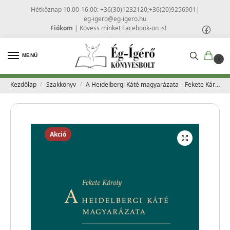
Hétköznap 10.00-16.00: +36(30)1232120;+36(20)9256901
|
eg-igero@eg-igero.hu
Fiókom
|
Kövess minket Facebook-on is!
MENÜ
0
Kezdőlap
Szakkönyv
A Heidelbergi Káté magyarázata – Fekete Károly
/
/
Akció