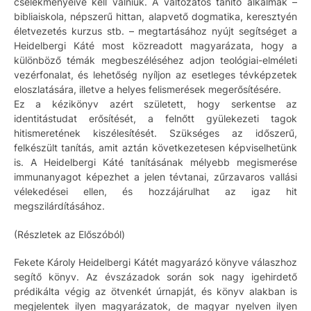
cselekményeivé kell válniuk. A változatos tanító alkalmak –
bibliaiskola, népszerű hittan, alapvető dogmatika, keresztyén
életvezetés kurzus stb. – megtartásához nyújt segítséget a
Heidelbergi Káté most közreadott magyarázata, hogy a
különböző témák megbeszéléséhez adjon teológiai-elméleti
vezérfonalat, és lehetőség nyíljon az esetleges tévképzetek
eloszlatására, illetve a helyes felismerések megerősítésére.
Ez a kézikönyv azért született, hogy serkentse az
identitástudat erősítését, a felnőtt gyülekezeti tagok
hitismeretének kiszélesítését. Szükséges az időszerű,
felkészült tanítás, amit aztán következetesen képviselhetünk
is. A Heidelbergi Káté tanításának mélyebb megismerése
immunanyagot képezhet a jelen tévtanai, zűrzavaros vallási
vélekedései ellen, és hozzájárulhat az igaz hit
megszilárdításához.
(Részletek az Előszóból)
Fekete Károly Heidelbergi Kátét magyarázó könyve válaszhoz
segítő könyv. Az évszázadok során sok nagy igehirdető
prédikálta végig az ötvenkét úrnapját, és könyv alakban is
megjelentek ilyen magyarázatok, de magyar nyelven ilyen