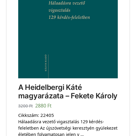
A Heidelbergi Káté
magyarázata – Fekete Károly
2880
Ft
3200
Ft
Cikkszám:
22405
Hálaadásra vezető vigasztalás 129 kérdés-
feleletben Az újszövetségi keresztyén gyülekezet
életében folyamatosan jelen v …